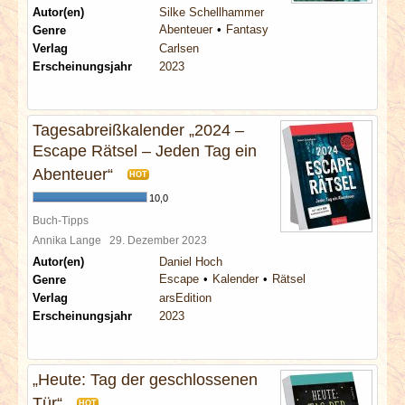
Autor(en)
Silke Schellhammer
Abenteuer
Fantasy
Genre
Verlag
Carlsen
Erscheinungsjahr
2023
Tagesabreißkalender „2024 –
Escape Rätsel – Jeden Tag ein
Abenteuer“
HOT
10,0
Buch-Tipps
Annika Lange
29. Dezember 2023
Autor(en)
Daniel Hoch
Escape
Kalender
Rätsel
Genre
Verlag
arsEdition
Erscheinungsjahr
2023
„Heute: Tag der geschlossenen
Tür“
HOT