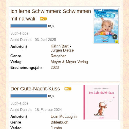
INTERVIEWS
Ich lerne Schwimmen: Schwimmen
SPECIALS
mit narwali
HOT
10,0
REDAKTION
Buch-Tipps
Astrid Daniels
03. Juni 2025
Katrin Bart
Autor(en)
LINKS
Jürgen Dietze
Genre
Ratgeber
Verlag
Meyer & Meyer Verlag
ARCHIV
Erscheinungsjahr
2023
Der Gute-Nacht-Kuss
HOT
10,0
Buch-Tipps
Astrid Daniels
18. Februar 2024
Autor(en)
Eoin McLaughlin
Genre
Bilderbuch
Verlag
Jumbo