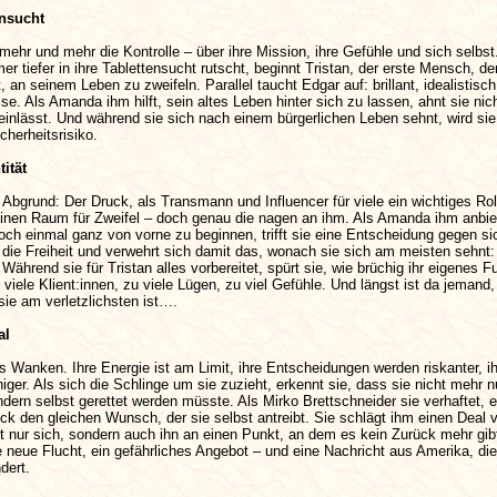
nsucht
mehr und mehr die Kontrolle – über ihre Mission, ihre Gefühle und sich selbst
r tiefer in ihre Tablettensucht rutscht, beginnt Tristan, der erste Mensch, d
, an seinem Leben zu zweifeln. Parallel taucht Edgar auf: brillant, idealistisc
se. Als Amanda ihm hilft, sein altes Leben hinter sich zu lassen, ahnt sie nich
einlässt. Und während sie sich nach einem bürgerlichen Leben sehnt, wird sie
cherheitsrisiko.
ität
 Abgrund: Der Druck, als Transmann und Influencer für viele ein wichtiges Ro
einen Raum für Zweifel – doch genau die nagen an ihm. Als Amanda ihm anbiet
noch einmal ganz von vorne zu beginnen, trifft sie eine Entscheidung gegen si
die Freiheit und verwehrt sich damit das, wonach sie sich am meisten sehnt:
, Während sie für Tristan alles vorbereitet, spürt sie, wie brüchig ihr eigenes
 viele Klient:innen, zu viele Lügen, zu viel Gefühle. Und längst ist da jemand,
ie am verletzlichsten ist….
al
 Wanken. Ihre Energie ist am Limit, ihre Entscheidungen werden riskanter, i
ger. Als sich die Schlinge um sie zuzieht, erkennt sie, dass sie nicht mehr n
ondern selbst gerettet werden müsste. Als Mirko Brettschneider sie verhaftet, 
ick den gleichen Wunsch, der sie selbst antreibt. Sie schlägt ihm einen Deal 
ht nur sich, sondern auch ihn an einen Punkt, an dem es kein Zurück mehr gib
ne neue Flucht, ein gefährliches Angebot – und eine Nachricht aus Amerika, die
dert.