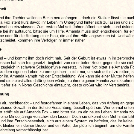
heit
d ihre Tochter wollen in Berlin neu anfangen – doch ein Stalker lässt sie auc
a Fox steht kurz davor, ihr Leben im Untergrund hinter sich zu lassen und sic
schen einzulassen. Zum ersten Mal seit Jahren öffnet sie sich – und riskiert
ie bei ihr auftaucht, bittet sie um Hilfe. Amanda muss sich entscheiden: für ei
be oder für die Rettung einer Frau, die auf ihre Hilfe angewiesen ist. Und wäh
scheidet, kommen ihre Verfolger ihr immer näher.
e
ind – und kommt ihm doch nicht nah. Seit der Geburt ist etwas in ihr zerbroch
ssion hat sich festgesetzt, begleitet von einer tiefen Reue, gegen die sie nich
 zugleich in schwere Schuldgefühle versetzt. In ihrer Not bittet sie Amanda 
aus dem eigenen Leben zu ermöglichen – nicht nur, um sich selbst zu retten, 
r ihr. Amanda kämpft mit der Entscheidung: Wie kann sie einer Mutter helfen
end sie selbst alles dafür geben würde, zu ihrer eigenen Familie zurückkehren
tiefer sie in Noras Geschichte eintaucht, desto größer wird ihr Verständnis.
fnung
hre alt, hochbegabt – und festgefahren in einem Leben, das von Anfang an gege
Zuhause Gewalt, in der Schule Verachtung, überall spürt sie: Wer einmal unten i
et stößt sie auf Amanda Fox – und bittet sie um ein neues Leben. Amanda zög
 eine Minderjährige verschwinden lassen. Doch sie erkennt den Mut hinter Lili
und ihre Entschlossenheit, sich aus einem System zu befreien, das ihr kein
k bleiben ein kleiner Bruder und ein Vater, der plötzlich beginnt, um die Famili
jahrelang vernachlässigt hat.