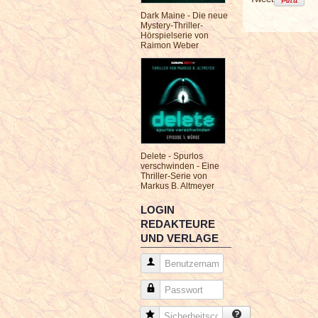
Dark Maine - Die neue
Mystery-Thriller-
Hörspielserie von
Raimon Weber
Delete - Spurlos
verschwinden - Eine
Thriller-Serie von
Markus B. Altmeyer
LOGIN
REDAKTEURE
UND VERLAGE
Benutzername
Passwort
Sicherheitscode