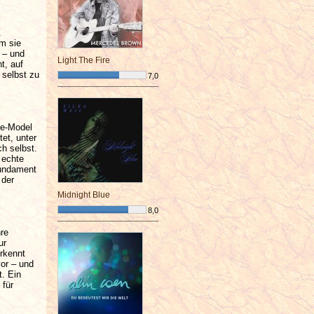
.
em sie
h – und
Light The Fire
t, auf
 selbst zu
7,0
¯¯¯¯¯¯¯¯¯¯¯¯¯¯¯¯¯¯¯¯¯¯¯¯
le-Model
et, unter
ch selbst.
 echte
 Fundament
 der
Midnight Blue
8,0
¯¯¯¯¯¯¯¯¯¯¯¯¯¯¯¯¯¯¯¯¯¯¯¯
hre
ur
erkennt
vor – und
t. Ein
 für