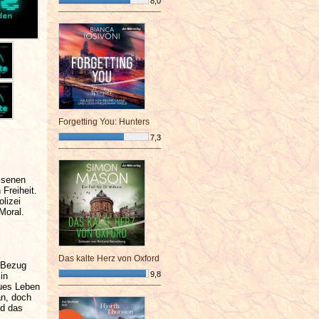
8,0
¯¯¯¯¯¯¯¯¯¯¯¯¯¯¯¯¯¯¯¯¯¯¯¯
Forgetting You: Hunters
7,3
¯¯¯¯¯¯¯¯¯¯¯¯¯¯¯¯¯¯¯¯¯¯¯¯
issenen
 Freiheit.
lizei
Moral.
Das kalte Herz von Oxford
n Bezug
9,8
in
eues Leben
¯¯¯¯¯¯¯¯¯¯¯¯¯¯¯¯¯¯¯¯¯¯¯¯
an, doch
nd das