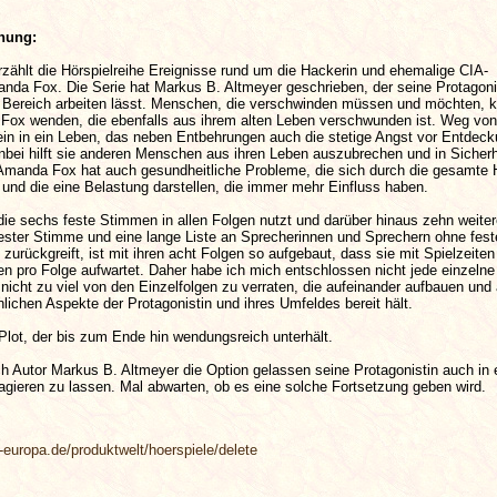
nung:
rzählt die Hörspielreihe Ereignisse rund um die Hackerin und ehemalige CIA-
anda Fox. Die Serie hat Markus B. Altmeyer geschrieben, der seine Protagonis
 Bereich arbeiten lässt. Menschen, die verschwinden müssen und möchten, 
Fox wenden, die ebenfalls aus ihrem alten Leben verschwunden ist. Weg von
ein in ein Leben, das neben Entbehrungen auch die stetige Angst vor Entdec
nbei hilft sie anderen Menschen aus ihren Leben auszubrechen und in Sicherh
anda Fox hat auch gesundheitliche Probleme, die sich durch die gesamte 
 und die eine Belastung darstellen, die immer mehr Einfluss haben.
die sechs feste Stimmen in allen Folgen nutzt und darüber hinaus zehn weite
fester Stimme und eine lange Liste an Sprecherinnen und Sprechern ohne fest
zurückgreift, ist mit ihren acht Folgen so aufgebaut, dass sie mit Spielzeite
n pro Folge aufwartet. Daher habe ich mich entschlossen nicht jede einzelne
icht zu viel von den Einzelfolgen zu verraten, die aufeinander aufbauen und 
lichen Aspekte der Protagonistin und ihres Umfeldes bereit hält.
Plot, der bis zum Ende hin wendungsreich unterhält.
 Autor Markus B. Altmeyer die Option gelassen seine Protagonistin auch in 
 agieren zu lassen. Mal abwarten, ob es eine solche Fortsetzung geben wird.
-europa.de/produktwelt/hoerspiele/delete