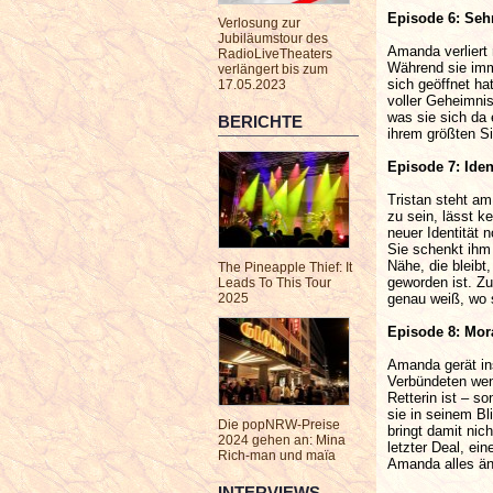
Episode 6: Seh
Verlosung zur
Jubiläumstour des
Amanda verliert 
RadioLiveTheaters
Während sie imme
verlängert bis zum
sich geöffnet hat
17.05.2023
voller Geheimnis
was sie sich da 
BERICHTE
ihrem größten Si
Episode 7: Ident
Tristan steht am
zu sein, lässt k
neuer Identität 
Sie schenkt ihm 
Nähe, die bleibt
The Pineapple Thief: It
geworden ist. Zu
Leads To This Tour
genau weiß, wo s
2025
Episode 8: Mor
Amanda gerät ins
Verbündeten weni
Retterin ist – s
sie in seinem Bl
Die popNRW-Preise
bringt damit nic
2024 gehen an: Mina
letzter Deal, ei
Rich-man und maïa
Amanda alles än
INTERVIEWS