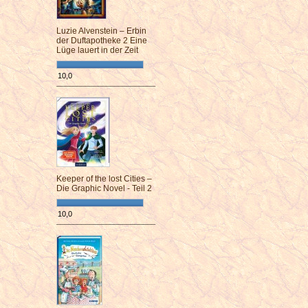
Luzie Alvenstein – Erbin
der Duftapotheke 2 Eine
Lüge lauert in der Zeit
10,0
¯¯¯¯¯¯¯¯¯¯¯¯¯¯¯¯¯¯¯¯¯¯¯¯
Keeper of the lost Cities –
Die Graphic Novel - Teil 2
10,0
¯¯¯¯¯¯¯¯¯¯¯¯¯¯¯¯¯¯¯¯¯¯¯¯