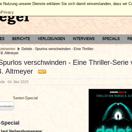
ie Nutzung unserer Dienste erklären Sie sich damit einverstanden, dass wir 
ePrivacy
TES
BERICHTE
VERLOSUNGEN
INTERVIEWS
SPECIALS
RE
pielserien
Delete - Spurlos verschwinden - Eine Thriller-
 B. Altmeyer
Spurlos verschwinden - Eine Thriller-Serie
. Altmeyer
HOT
hulte
04. Mai 2025
Serien-Special
-Special
 laut Verlagshomepage: