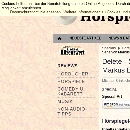
Cookies helfen uns bei der Bereitstellung unseres Online-Angebots. Durch d
Möglichkeit abzulehnen.
Datenschutzrichtlinie ansehen
Weitere Informationen zu Cookies und 
NEUESTE ARTIKEL
NEWS & DA
Specials
Hörs
Serie von Markus
Delete - 
REVIEWS
Markus B
HÖRBÜCHER
Michael Brinksc
HÖRSPIELE
COMEDY U.
SPECIAL
KABARETT
Special-Art
MUSIK
NON-AUDIO-
TIPPS
Hörspiegel
Inhaltsangaben