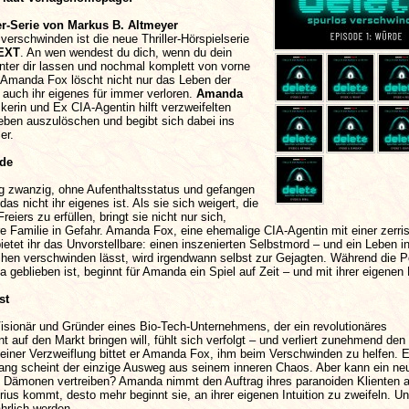
er-Serie von Markus B. Altmeyer
 verschwinden ist die neue Thriller-Hörspielserie
EXT
. An wen wendest du dich, wenn du dein
nter dir lassen und nochmal komplett von vorne
? Amanda Fox löscht nicht nur das Leben der
 auch ihr eigenes für immer verloren.
Amanda
ckerin und Ex CIA-Agentin hilft verzweifelten
eben auszulöschen und begibt sich dabei ins
ler.
rde
ng zwanzig, ohne Aufenthaltsstatus und gefangen
as nicht ihr eigenes ist. Als sie sich weigert, die
iers zu erfüllen, bringt sie nicht nur sich,
e Familie in Gefahr. Amanda Fox, eine ehemalige CIA-Agentin mit einer zerr
ietet ihr das Unvorstellbare: einen inszenierten Selbstmord – und ein Leben in
en verschwinden lässt, wird irgendwann selbst zur Gejagten. Während die Po
la geblieben ist, beginnt für Amanda ein Spiel auf Zeit – und mit ihrer eigenen 
st
isionär und Gründer eines Bio-Tech-Unternehmens, der ein revolutionäres
auf den Markt bringen will, fühlt sich verfolgt – und verliert zunehmend de
 seiner Verzweiflung bittet er Amanda Fox, ihm beim Verschwinden zu helfen. E
fang scheint der einzige Ausweg aus seinem inneren Chaos. Aber kann ein n
ten Dämonen vertreiben? Amanda nimmt den Auftrag ihres paranoiden Klienten 
erius kommt, desto mehr beginnt sie, an ihrer eigenen Intuition zu zweifeln. U
hrlich werden.