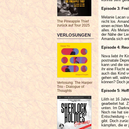
Episode 3: Frei
Melanie Lacan un
nicht los. Amand
The Pineapple Thief
zurück auf Tour 2025
einen echten Men
alles. Als Melan
der Nähe der Lie
VERLOSUNGEN
Amanda sich ent
Episode 4: Reu
Nova liebt ihr K
postnatale Depre
kann und die sie
ihr eine Flucht 
auch das Kind vo
gehen will, währ
können? Doch je 
Verlosung: The Harper
Trio - Dialogue of
Episode 5: Hof
Thoughts
Lilith ist 16 Ja
gearbeitet hat. 
unten. Im Darkn
Noch nie hat sie
Entscheidung – 
gibt. Doch zurüc
kämpfen, die er 