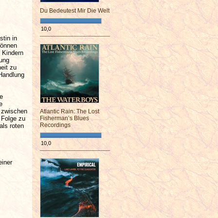
Du Bedeutest Mir Die Welt
10,0
tin in
¯¯¯¯¯¯¯¯¯¯¯¯¯¯¯¯¯¯¯¯¯¯¯¯
können
 Kindern
kung
eit zu
Handlung
re
e
n zwischen
Atlantic Rain: The Lost
 Folge zu
Fisherman’s Blues
Recordings
als roten
10,0
¯¯¯¯¯¯¯¯¯¯¯¯¯¯¯¯¯¯¯¯¯¯¯¯
einer