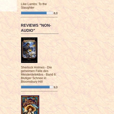
Like Lambs: To the
Slaughter
8,0
¯¯¯¯¯¯¯¯¯¯¯¯¯¯¯¯¯¯¯¯¯¯¯¯
REVIEWS "NON-
AUDIO"
Sherlock Holmes - Die
geheimen Fälle des
Meisterdetektivs - Band 6:
Blutiger Schnee in
Bloomsbury Hill
9,0
¯¯¯¯¯¯¯¯¯¯¯¯¯¯¯¯¯¯¯¯¯¯¯¯