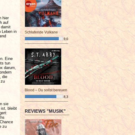
h hier
h auf
 damit
n Leben in
Schlafende Vulkane
rend
9,0
¯¯¯¯¯¯¯¯¯¯¯¯¯¯¯¯¯¯¯¯¯¯¯¯
en. Eine
ts tun
Fox darum,
sondern
, die
 zu
Blood – Du sollst bereuen
8,3
¯¯¯¯¯¯¯¯¯¯¯¯¯¯¯¯¯¯¯¯¯¯¯¯
n sie
st, bleibt
REVIEWS "MUSIK"
ert:
ths
e Chance
e zu