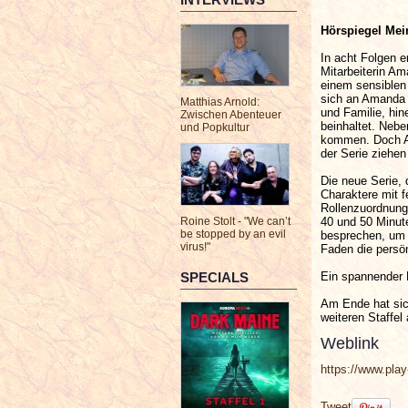
Hörspiegel Mei
In acht Folgen e
Mitarbeiterin Am
einem sensiblen
sich an Amanda 
Matthias Arnold:
und Familie, hin
Zwischen Abenteuer
beinhaltet. Nebe
und Popkultur
kommen. Doch Am
der Serie ziehen
Die neue Serie, 
Charaktere mit 
Rollenzuordnung 
40 und 50 Minute
Roine Stolt - "We can’t
be stopped by an evil
besprechen, um n
virus!"
Faden die persön
Ein spannender 
SPECIALS
Am Ende hat sich
weiteren Staffel
Weblink
https://www.play
Tweet