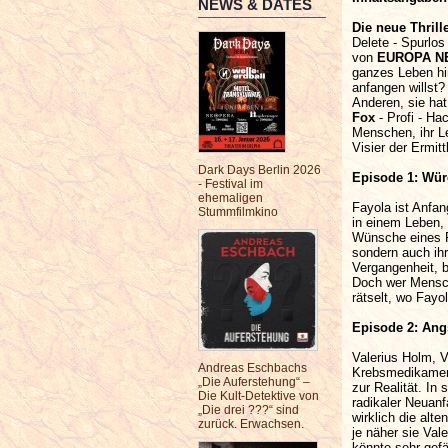
NEWS & DATES
Die neue Thrill
Delete - Spurlos
von
EUROPA N
ganzes Leben hi
anfangen willst
Anderen, sie hat
Fox
- Profi - Ha
Menschen, ihr L
Visier der Ermitt
Dark Days Berlin 2026
Episode 1: Wü
- Festival im
ehemaligen
Fayola ist Anfa
Stummfilmkino
in einem Leben, d
Wünsche eines Fre
sondern auch ihr
Vergangenheit, b
Doch wer Mensch
rätselt, wo Fayo
Episode 2: Ang
Valerius Holm, V
Andreas Eschbachs
Krebsmedikament 
„Die Auferstehung“ –
zur Realität. In
Die Kult-Detektive von
radikaler Neuan
„Die drei ???“ sind
wirklich die al
zurück. Erwachsen.
je näher sie Val
könnte sehr gefä