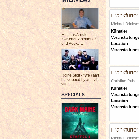
Frankfurte
Michael Brinks
Künstler
Matthias Arnold:
Veranstaltungs
Zwischen Abenteuer
und Popkultur
Location
Veranstaltung
Frankfurte
Roine Stolt - "We can’t
be stopped by an evil
Christine Rube
virus!"
Künstler
SPECIALS
Veranstaltungs
Location
Veranstaltung
Frankfurte
Michael Brinks