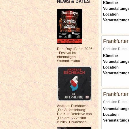
NEWS & DATES
Künstler
Veranstaltungs
Location
Veranstaltung
Frankfurte
Dark Days Berlin 2026
Christine Rube
- Festival im
Künstler
ehemaligen
Stummfilmkino
Veranstaltungs
Location
Veranstaltung
Frankfurte
Christine Rube
Andreas Eschbachs
Veranstaltungs
„Die Auferstehung“ –
Die Kult-Detektive von
Location
„Die drei ???“ sind
Veranstaltung
zurück. Erwachsen.