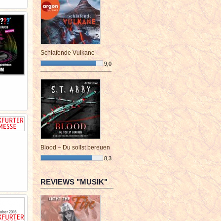
Schlafende Vulkane
9,0
¯¯¯¯¯¯¯¯¯¯¯¯¯¯¯¯¯¯¯¯¯¯¯¯
Blood – Du sollst bereuen
8,3
¯¯¯¯¯¯¯¯¯¯¯¯¯¯¯¯¯¯¯¯¯¯¯¯
REVIEWS "MUSIK"