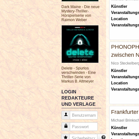
Künstler
Dark Maine - Die neue
Mystery-Thriller-
Veranstaltungs
Hörspielserie von
Location
Raimon Weber
Veranstaltung
PHONOPHOBI
zwischen N
Nico Steckelbe
Delete - Spurlos
Künstler
verschwinden - Eine
Veranstaltungs
Thriller-Serie von
Markus B. Altmeyer
Location
Veranstaltung
LOGIN
REDAKTEURE
UND VERLAGE
Frankfurte
Benutzername
Michael Brinks
Passwort
Künstler
Veranstaltungs
Sicherheitscode