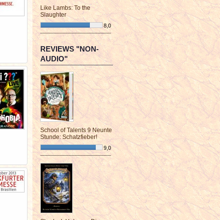
Like Lambs: To the
Slaughter
8,0
¯¯¯¯¯¯¯¯¯¯¯¯¯¯¯¯¯¯¯¯¯¯¯¯
REVIEWS "NON-
AUDIO"
School of Talents 9 Neunte
Stunde: Schatzfieber!
9,0
¯¯¯¯¯¯¯¯¯¯¯¯¯¯¯¯¯¯¯¯¯¯¯¯