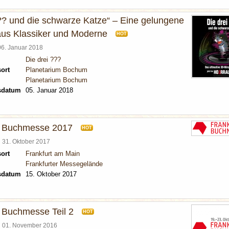
??? und die schwarze Katze“ – Eine gelungene
us Klassiker und Moderne
HOT
06. Januar 2018
Die drei ???
ort
Planetarium Bochum
Planetarium Bochum
sdatum
05. Januar 2018
r Buchmesse 2017
HOT
l
31. Oktober 2017
ort
Frankfurt am Main
Frankfurter Messegelände
sdatum
15. Oktober 2017
r Buchmesse Teil 2
HOT
l
01. November 2016