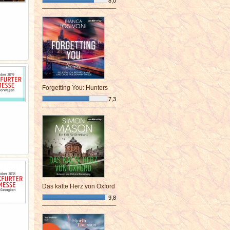
8,0
¯¯¯¯¯¯¯¯¯¯¯¯¯¯¯¯¯¯¯¯¯¯¯¯
Forgetting You: Hunters
7,3
¯¯¯¯¯¯¯¯¯¯¯¯¯¯¯¯¯¯¯¯¯¯¯¯
Das kalte Herz von Oxford
9,8
¯¯¯¯¯¯¯¯¯¯¯¯¯¯¯¯¯¯¯¯¯¯¯¯