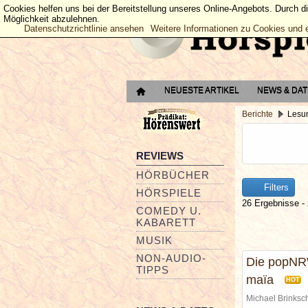
Cookies helfen uns bei der Bereitstellung unseres Online-Angebots. Durch d
Möglichkeit abzulehnen.
Datenschutzrichtlinie ansehen
Weitere Informationen zu Cookies und 
NEUESTE ARTIKEL
NEWS & DA
Berichte
Lesun
REVIEWS
HÖRBÜCHER
Filters
HÖRSPIELE
26 Ergebnisse - 
COMEDY U.
KABARETT
MUSIK
NON-AUDIO-
Die popNR
TIPPS
maïa
HOT
Michael Brinks