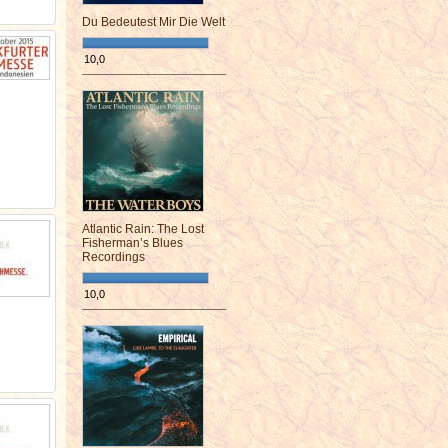
Du Bedeutest Mir Die Welt
10,0
¯¯¯¯¯¯¯¯¯¯¯¯¯¯¯¯¯¯¯¯¯¯¯¯
Atlantic Rain: The Lost
Fisherman’s Blues
Recordings
10,0
¯¯¯¯¯¯¯¯¯¯¯¯¯¯¯¯¯¯¯¯¯¯¯¯