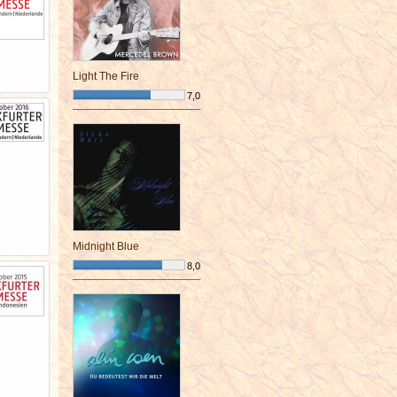
Light The Fire
7,0
¯¯¯¯¯¯¯¯¯¯¯¯¯¯¯¯¯¯¯¯¯¯¯¯
Midnight Blue
8,0
¯¯¯¯¯¯¯¯¯¯¯¯¯¯¯¯¯¯¯¯¯¯¯¯