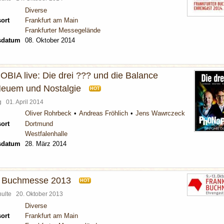
Diverse
ort
Frankfurt am Main
Frankfurter Messegelände
sdatum
08. Oktober 2014
A live: Die drei ??? und die Balance
euem und Nostalgie
HOT
rg
01. April 2014
Oliver Rohrbeck
Andreas Fröhlich
Jens Wawrczeck
ort
Dortmund
Westfalenhalle
sdatum
28. März 2014
r Buchmesse 2013
HOT
chulte
20. Oktober 2013
Diverse
ort
Frankfurt am Main