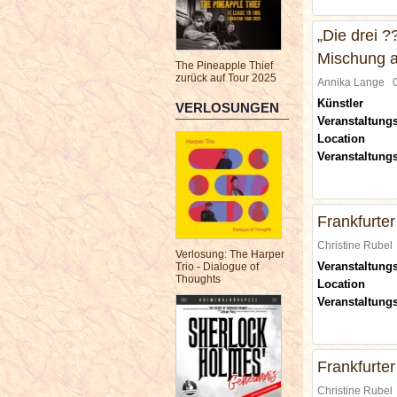
„Die drei 
Mischung a
The Pineapple Thief
zurück auf Tour 2025
Annika Lange
Künstler
VERLOSUNGEN
Veranstaltungs
Location
Veranstaltung
Frankfurte
Christine Rube
Verlosung: The Harper
Veranstaltungs
Trio - Dialogue of
Thoughts
Location
Veranstaltung
Frankfurte
Christine Rube