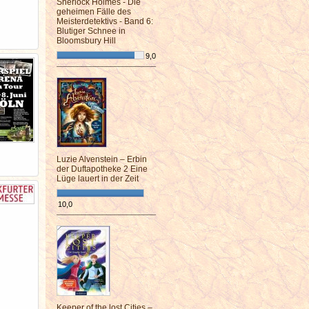
Sherlock Holmes - Die
geheimen Fälle des
Meisterdetektivs - Band 6:
Blutiger Schnee in
Bloomsbury Hill
9,0
¯¯¯¯¯¯¯¯¯¯¯¯¯¯¯¯¯¯¯¯¯¯¯¯
Luzie Alvenstein – Erbin
der Duftapotheke 2 Eine
Lüge lauert in der Zeit
10,0
¯¯¯¯¯¯¯¯¯¯¯¯¯¯¯¯¯¯¯¯¯¯¯¯
Keeper of the lost Cities –