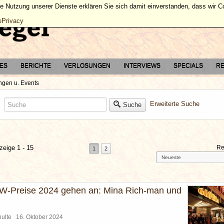
ie Nutzung unserer Dienste erklären Sie sich damit einverstanden, dass wir 
ePrivacy
TES
BERICHTE
VERLOSUNGEN
INTERVIEWS
SPECIALS
RE
gen u. Events
Erweiterte Suche
Suche
zeige 1 - 15
Re
1
2
W-Preise 2024 gehen an: Mina Rich-man und
chulte
16. Oktober 2024