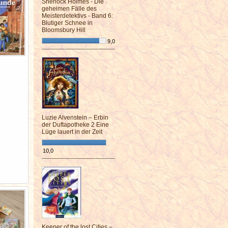
Sherlock Holmes - Die
geheimen Fälle des
Meisterdetektivs - Band 6:
Blutiger Schnee in
Bloomsbury Hill
9,0
¯¯¯¯¯¯¯¯¯¯¯¯¯¯¯¯¯¯¯¯¯¯¯¯
Luzie Alvenstein – Erbin
der Duftapotheke 2 Eine
Lüge lauert in der Zeit
10,0
¯¯¯¯¯¯¯¯¯¯¯¯¯¯¯¯¯¯¯¯¯¯¯¯
Keeper of the lost Cities –