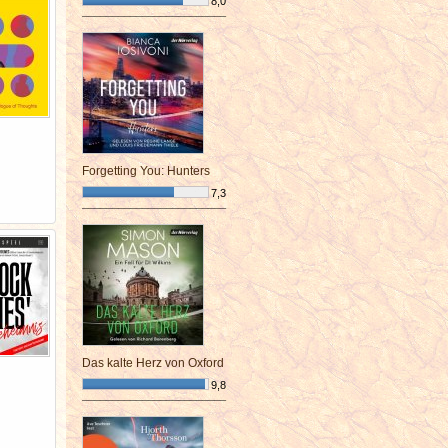
8,0
¯¯¯¯¯¯¯¯¯¯¯¯¯¯¯¯¯¯¯¯¯¯¯¯
Forgetting You: Hunters
7,3
¯¯¯¯¯¯¯¯¯¯¯¯¯¯¯¯¯¯¯¯¯¯¯¯
Das kalte Herz von Oxford
9,8
¯¯¯¯¯¯¯¯¯¯¯¯¯¯¯¯¯¯¯¯¯¯¯¯