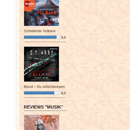
Schlafende Vulkane
9,0
¯¯¯¯¯¯¯¯¯¯¯¯¯¯¯¯¯¯¯¯¯¯¯¯
Blood – Du sollst bereuen
8,3
¯¯¯¯¯¯¯¯¯¯¯¯¯¯¯¯¯¯¯¯¯¯¯¯
REVIEWS "MUSIK"