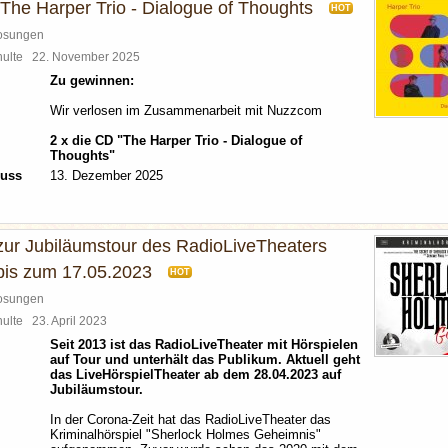
 The Harper Trio - Dialogue of Thoughts
HOT
losungen
chulte
22. November 2025
Zu gewinnen:
Wir verlosen im Zusammenarbeit mit Nuzzcom
2 x die CD "The Harper Trio - Dialogue of
Thoughts"
luss
13. Dezember 2025
zur Jubiläumstour des RadioLiveTheaters
 bis zum 17.05.2023
HOT
losungen
chulte
23. April 2023
Seit 2013 ist das RadioLiveTheater mit Hörspielen
auf Tour und unterhält das Publikum. Aktuell geht
das LiveHörspielTheater ab dem 28.04.2023 auf
Jubiläumstour.
In der Corona-Zeit hat das RadioLiveTheater das
Kriminalhörspiel "Sherlock Holmes Geheimnis"