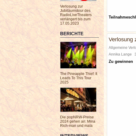
Verlosung zur
Jubiläumstour des
RadioLiveTheaters
Teilnahmesch
verlängert bis zum
17.05.2023
BERICHTE
Verlosung 
Allgemeine Ver
Annika Lange
Zu gewinnen
The Pineapple Thief: It
Leads To This Tour
2025
Die popNRW-Preise
2024 gehen an: Mina
Rich-man und maïa
INTERVIEWS