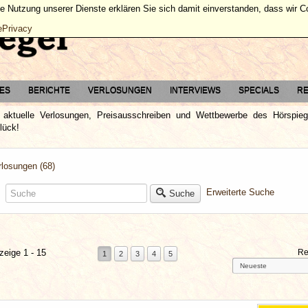
ie Nutzung unserer Dienste erklären Sie sich damit einverstanden, dass wir 
ePrivacy
TES
BERICHTE
VERLOSUNGEN
INTERVIEWS
SPECIALS
RE
e aktuelle Verlosungen, Preisausschreiben und Wettbewerbe des Hörspie
lück!
rlosungen (68)
Erweiterte Suche
Suche
zeige 1 - 15
Re
1
2
3
4
5