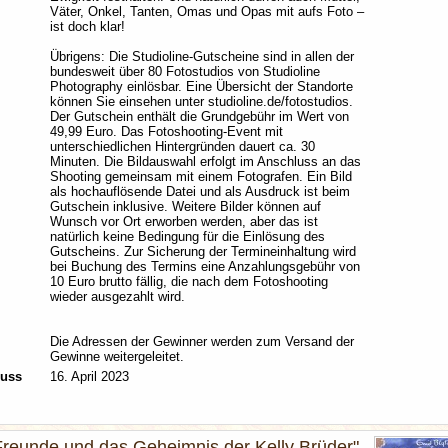
Väter, Onkel, Tanten, Omas und Opas mit aufs Foto –
ist doch klar!
Übrigens: Die Studioline-Gutscheine sind in allen der
bundesweit über 80 Fotostudios von Studioline
Photography einlösbar. Eine Übersicht der Standorte
können Sie einsehen unter studioline.de/fotostudios.
Der Gutschein enthält die Grundgebühr im Wert von
49,99 Euro. Das Fotoshooting-Event mit
unterschiedlichen Hintergründen dauert ca. 30
Minuten. Die Bildauswahl erfolgt im Anschluss an das
Shooting gemeinsam mit einem Fotografen. Ein Bild
als hochauflösende Datei und als Ausdruck ist beim
Gutschein inklusive. Weitere Bilder können auf
Wunsch vor Ort erworben werden, aber das ist
natürlich keine Bedingung für die Einlösung des
Gutscheins. Zur Sicherung der Termineinhaltung wird
bei Buchung des Termins eine Anzahlungsgebühr von
10 Euro brutto fällig, die nach dem Fotoshooting
wieder ausgezahlt wird.
Die Adressen der Gewinner werden zum Versand der
Gewinne weitergeleitet.
luss
16. April 2023
Freunde und das Geheimnis der Kelly Brüder"