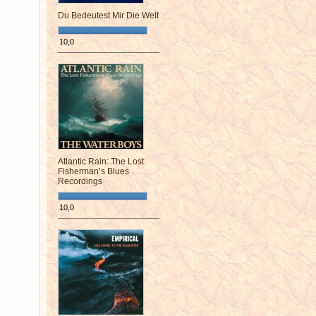
Du Bedeutest Mir Die Welt
10,0
¯¯¯¯¯¯¯¯¯¯¯¯¯¯¯¯¯¯¯¯¯¯¯¯
Atlantic Rain: The Lost
Fisherman’s Blues
Recordings
10,0
¯¯¯¯¯¯¯¯¯¯¯¯¯¯¯¯¯¯¯¯¯¯¯¯