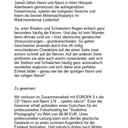
Jahren lüften Hanni und Nanni in ihren Hörspiel-
Abenteuern gemeinsam die aufregendsten
Geheimnisse, spielen die lustigsten Streiche und
feiern die besten Mitternachtspartys im
Mädcheninternat Lindenhof.
Ja, unter Brüdern und Schwestern fliegen einfach ganz
besonders häufig die Fetzen. Und das ist kein Wunder,
denn oftmals sind sie – trotz identischer genetischer
Voraussetzungen – grundverschieden. So gehen
Geschwister einander durch ihre oft völlig
verschiedenen Charaktere auf der einen Seite zwar
extrem schnell auf die Nerven. Auf der anderen Seite
profitieren sie aber auch enorm voneinander, weil sich
die Stärken und Schwächen häufig ganz automatisch
wunderbar ergänzen und sich daher eine perfekte
Einheit bildet – genau wie bei der quirligen Hanni und
der ruhigen Nanni!"
Zu gewinnen:
Wir verlosen im Zusammenarbeit mit EUROPA 3 x die
CD "Hanni und Nanni 174 ...spielen falsch". Einer der
Gewinner erhält außerdem einen Gutschein für ein
professionelles Fotoshooting bei "Studioline
Photography" im Wert von 49,99 EUR. Unter
professioneller Leitung kann sich der/die glückliche
Gewinner:in so einen schönen Augenblick für die
Ewigkeit festhalten. Und natürlich dürfen auch Mütter,