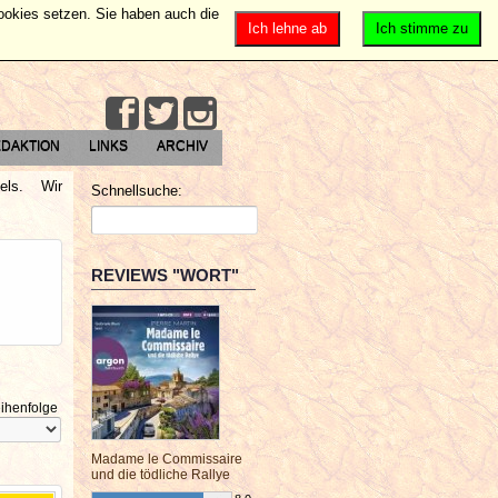
Cookies setzen. Sie haben auch die
Ich lehne ab
Ich stimme zu
DAKTION
LINKS
ARCHIV
gels. Wir
Schnellsuche:
REVIEWS "WORT"
ihenfolge
Madame le Commissaire
und die tödliche Rallye