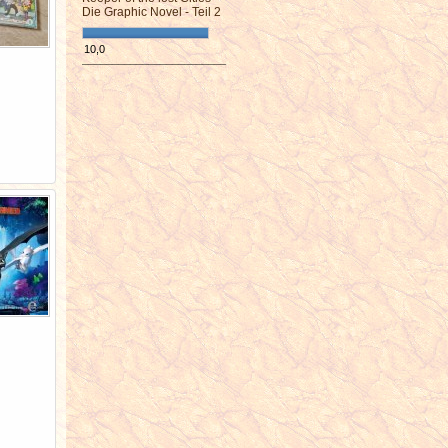
Die Graphic Novel - Teil 2
10,0
¯¯¯¯¯¯¯¯¯¯¯¯¯¯¯¯¯¯¯¯¯¯¯¯