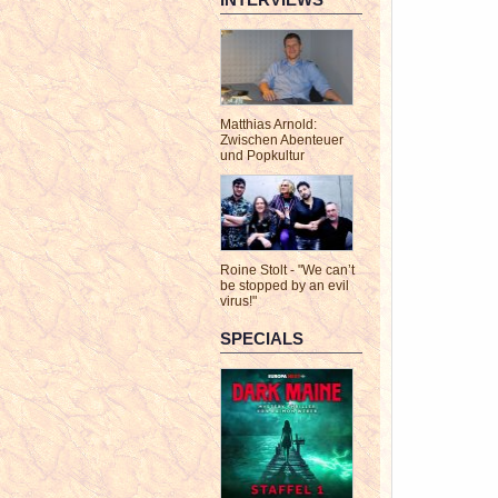
Matthias Arnold:
Zwischen Abenteuer
und Popkultur
Roine Stolt - "We can’t
be stopped by an evil
virus!"
SPECIALS