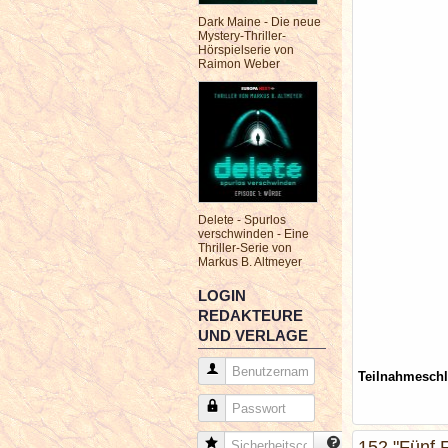
Dark Maine - Die neue
Mystery-Thriller-
Hörspielserie von
Raimon Weber
Delete - Spurlos
verschwinden - Eine
Thriller-Serie von
Markus B. Altmeyer
LOGIN
REDAKTEURE
UND VERLAGE
Benutzername
Teilnahmesch
Passwort
Sicherheitscode
152 "Fünf 