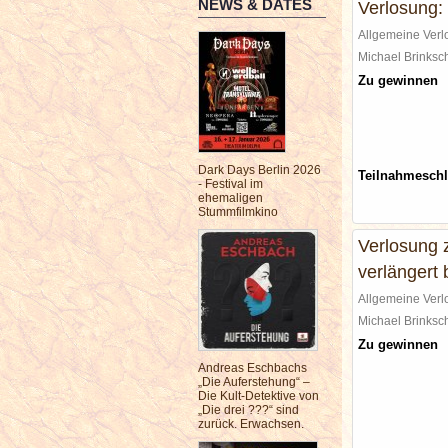
NEWS & DATES
Verlosung:
Allgemeine Ver
Michael Brinks
Zu gewinnen
Dark Days Berlin 2026
Teilnahmesch
- Festival im
ehemaligen
Stummfilmkino
Verlosung 
verlängert
Allgemeine Ver
Michael Brinks
Zu gewinnen
Andreas Eschbachs
„Die Auferstehung“ –
Die Kult-Detektive von
„Die drei ???“ sind
zurück. Erwachsen.