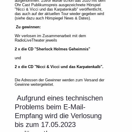
aufgenommen. Zuvor wurde schon das 2020 mit dem
Ohr Cast Publikumspreis ausgezeichnete Hörspiel
"Nicci & Vicci und das Karpatenkalb" veröffentlicht,
das auch auf der aktuellen Tour wieder gegeben wird
(siehe dazu auch Hörspiegel News & Dates).
Zu gewinnen:
Wir verlosen im Zusammenarbeit mit dem
RadioLiveTheater jeweils
2 x die CD "Sherlock Holmes Geheimnis"
und
2 x die CD "Nicci & Vicci und das Karpatenkalb".
Die Adressen der Gewinner werden zum Versand der
Gewinne weitergeleitet.
Aufgrund eines technischen
Problems beim E-Mail-
Empfang wird die Verlosung
bis zum 17.05.2023