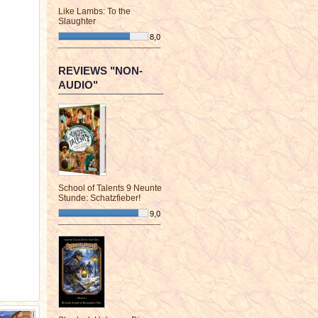
Like Lambs: To the
Slaughter
8,0
¯¯¯¯¯¯¯¯¯¯¯¯¯¯¯¯¯¯¯¯¯¯¯¯
REVIEWS "NON-
AUDIO"
School of Talents 9 Neunte
Stunde: Schatzfieber!
9,0
¯¯¯¯¯¯¯¯¯¯¯¯¯¯¯¯¯¯¯¯¯¯¯¯