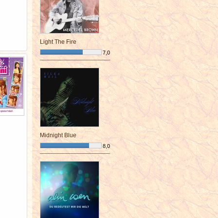
Light The Fire
7,0
¯¯¯¯¯¯¯¯¯¯¯¯¯¯¯¯¯¯¯¯¯¯¯¯
Midnight Blue
8,0
¯¯¯¯¯¯¯¯¯¯¯¯¯¯¯¯¯¯¯¯¯¯¯¯