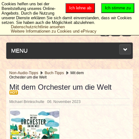
Cookies helfen uns bei der
Ich lehne ab
Ich stimme zu
Bereitstellung unseres Online-
Angebots. Durch die Nutzung
unserer Dienste erklären Sie sich damit einverstanden, dass wir Cookies
setzen. Sie haben auch die Möglichkeit abzulehnen.
Datenschutzrichtlinie ansehen
Weitere Informationen zu Cookies und ePrivacy
MENU
Non-Audio-Tipps
Buch-Tipps
Mit dem
Orchester um die Welt
NEUESTE ARTIKEL
Mit dem Orchester um die Welt
HOT
NEWS & DATES
Michael Brinkschulte
06. November 2023
BERICHTE
VERLOSUNGEN