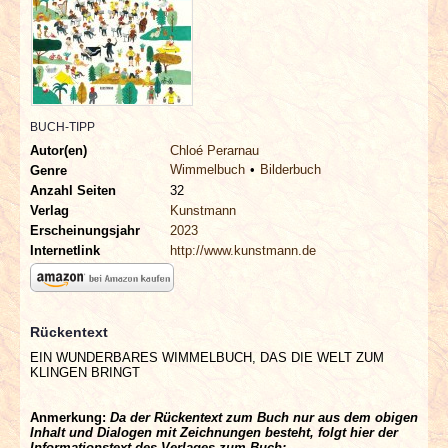
INTERVIEWS
SPECIALS
REDAKTION
BUCH-TIPP
Autor(en)
Chloé Perarnau
LINKS
Wimmelbuch
Bilderbuch
Genre
Anzahl Seiten
32
Verlag
Kunstmann
ARCHIV
Erscheinungsjahr
2023
Internetlink
http://www.kunstmann.de
Rückentext
EIN WUNDERBARES WIMMELBUCH, DAS DIE WELT ZUM
KLINGEN BRINGT
Anmerkung:
Da der Rückentext zum Buch nur aus dem obigen
Inhalt und Dialogen mit Zeichnungen besteht, folgt hier der
Informationstext des Verlages zum Buch: