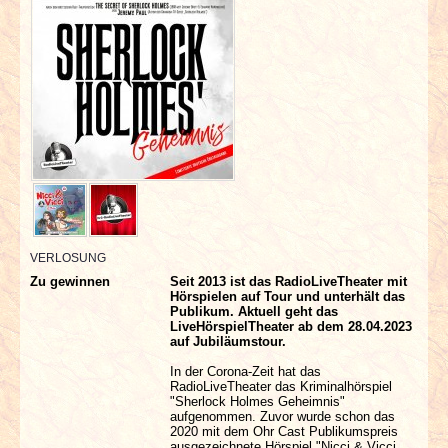
INTERVIEWS
SPECIALS
REDAKTION
LINKS
ARCHIV
VERLOSUNG
Zu gewinnen
Seit 2013 ist das RadioLiveTheater mit
Hörspielen auf Tour und unterhält das
Publikum. Aktuell geht das
LiveHörspielTheater ab dem 28.04.2023
auf Jubiläumstour.
In der Corona-Zeit hat das
RadioLiveTheater das Kriminalhörspiel
"Sherlock Holmes Geheimnis"
aufgenommen. Zuvor wurde schon das
2020 mit dem Ohr Cast Publikumspreis
ausgezeichnete Hörspiel "Nicci & Vicci