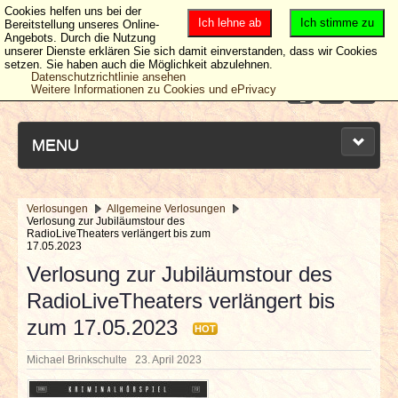
Cookies helfen uns bei der
Ich lehne ab
Ich stimme zu
Bereitstellung unseres Online-
Angebots. Durch die Nutzung
unserer Dienste erklären Sie sich damit einverstanden, dass wir Cookies
setzen. Sie haben auch die Möglichkeit abzulehnen.
Datenschutzrichtlinie ansehen
Weitere Informationen zu Cookies und ePrivacy
MENU
Verlosungen
Allgemeine Verlosungen
Verlosung zur Jubiläumstour des
NEUESTE ARTIKEL
RadioLiveTheaters verlängert bis zum
17.05.2023
Verlosung zur Jubiläumstour des
NEWS & DATES
RadioLiveTheaters verlängert bis
BERICHTE
zum 17.05.2023
HOT
Michael Brinkschulte
23. April 2023
VERLOSUNGEN