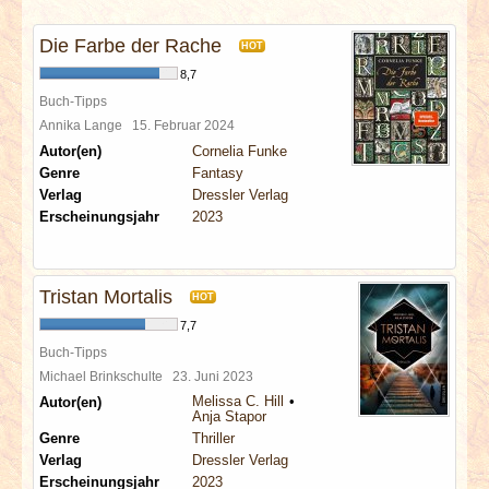
INTERVIEWS
Die Farbe der Rache
HOT
SPECIALS
8,7
Buch-Tipps
REDAKTION
Annika Lange
15. Februar 2024
Autor(en)
Cornelia Funke
Genre
Fantasy
LINKS
Verlag
Dressler Verlag
Erscheinungsjahr
2023
ARCHIV
Tristan Mortalis
HOT
7,7
Buch-Tipps
Michael Brinkschulte
23. Juni 2023
Melissa C. Hill
Autor(en)
Anja Stapor
Genre
Thriller
Verlag
Dressler Verlag
Erscheinungsjahr
2023