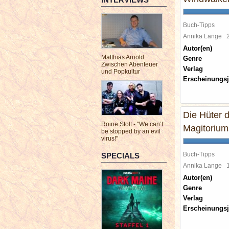
Buch-Tipps
Annika Lange
Autor(en)
Matthias Arnold:
Genre
Zwischen Abenteuer
Verlag
und Popkultur
Erscheinungsj
Die Hüter d
Roine Stolt - "We can’t
Magitorium
be stopped by an evil
virus!"
Buch-Tipps
SPECIALS
Annika Lange
Autor(en)
Genre
Verlag
Erscheinungsj