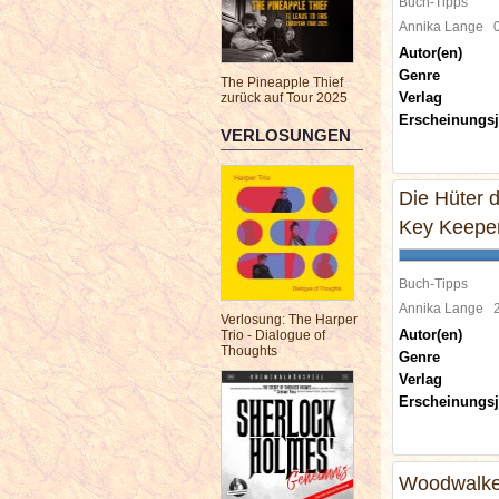
Buch-Tipps
Annika Lange
Autor(en)
Genre
The Pineapple Thief
Verlag
zurück auf Tour 2025
Erscheinungsj
VERLOSUNGEN
Die Hüter 
Key Keepe
Buch-Tipps
Annika Lange
Verlosung: The Harper
Autor(en)
Trio - Dialogue of
Thoughts
Genre
Verlag
Erscheinungsj
Woodwalker