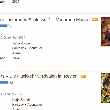
ahr
2024
er flüsternden Schlüssel 1 – Verlorene Magie
HOT
9,3
10. Dezember 2024
Tanja Voosen
Fantasy
Abenteuer
Arena
ahr
2024
s – Die Rückkehr 5: Rivalen im Revier
HOT
9,7
04. Oktober 2024
Katja Brandis
Fantasy
Abenteuer
Arena