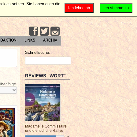
Cookies setzen. Sie haben auch die
Ich lehne ab
Ich stimme zu
DAKTION
LINKS
ARCHIV
Schnellsuche:
REVIEWS "WORT"
ihenfolge
Madame le Commissaire
und die tödliche Rallye