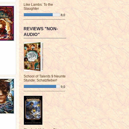
Like Lambs: To the
Slaughter
8,0
¯¯¯¯¯¯¯¯¯¯¯¯¯¯¯¯¯¯¯¯¯¯¯¯
REVIEWS "NON-
AUDIO"
School of Talents 9 Neunte
Stunde: Schatzfieber!
9,0
¯¯¯¯¯¯¯¯¯¯¯¯¯¯¯¯¯¯¯¯¯¯¯¯