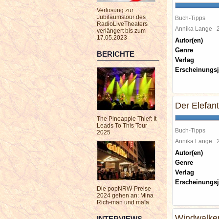
Verlosung zur
Jubiläumstour des
Buch-Tipps
RadioLiveTheaters
Annika Lange
verlängert bis zum
17.05.2023
Autor(en)
Genre
BERICHTE
Verlag
Erscheinungsj
Der Elefan
The Pineapple Thief: It
Leads To This Tour
Buch-Tipps
2025
Annika Lange
Autor(en)
Genre
Verlag
Erscheinungsj
Die popNRW-Preise
2024 gehen an: Mina
Rich-man und maïa
Windwalker
INTERVIEWS