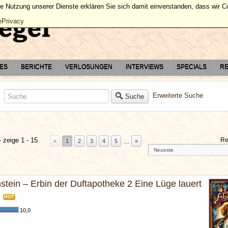
ie Nutzung unserer Dienste erklären Sie sich damit einverstanden, dass wir 
ePrivacy
TES
BERICHTE
VERLOSUNGEN
INTERVIEWS
SPECIALS
RE
Erweiterte Suche
Suche
 zeige 1 - 15
Re
...
«
1
2
3
4
5
»
stein – Erbin der Duftapotheke 2 Eine Lüge lauert
HOT
10,0