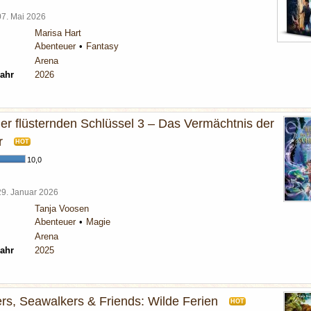
07. Mai 2026
Marisa Hart
Abenteuer
Fantasy
Arena
ahr
2026
der flüsternden Schlüssel 3 – Das Vermächtnis der
r
HOT
10,0
29. Januar 2026
Tanja Voosen
Abenteuer
Magie
Arena
ahr
2025
s, Seawalkers & Friends: Wilde Ferien
HOT