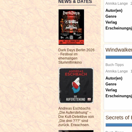
NEWS & DATES
Annika Lange
Autor(en)
Genre
Verlag
Erscheinungsj
Windwalker
Dark Days Berlin 2026
- Festival im
ehemaligen
Stummfilmkino
Buch-Tipps
Annika Lange
Autor(en)
Genre
Verlag
Erscheinungsj
Andreas Eschbachs
„Die Auferstehung“ –
Die Kult-Detektive von
Secrets of
„Die drei ???“ sind
zurück. Erwachsen.