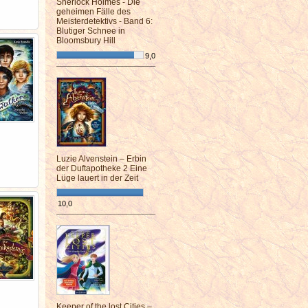
Sherlock Holmes - Die
geheimen Fälle des
Meisterdetektivs - Band 6:
Blutiger Schnee in
Bloomsbury Hill
9,0
¯¯¯¯¯¯¯¯¯¯¯¯¯¯¯¯¯¯¯¯¯¯¯¯
Luzie Alvenstein – Erbin
der Duftapotheke 2 Eine
Lüge lauert in der Zeit
10,0
¯¯¯¯¯¯¯¯¯¯¯¯¯¯¯¯¯¯¯¯¯¯¯¯
Keeper of the lost Cities –