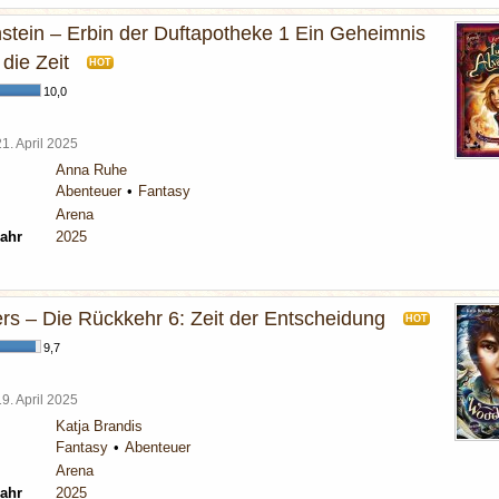
nstein – Erbin der Duftapotheke 1 Ein Geheimnis
 die Zeit
HOT
10,0
21. April 2025
Anna Ruhe
Abenteuer
Fantasy
Arena
ahr
2025
s – Die Rückkehr 6: Zeit der Entscheidung
HOT
9,7
19. April 2025
Katja Brandis
Fantasy
Abenteuer
Arena
ahr
2025