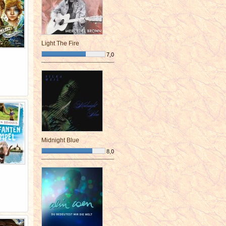
Light The Fire
7,0
¯¯¯¯¯¯¯¯¯¯¯¯¯¯¯¯¯¯¯¯¯¯¯¯
Midnight Blue
8,0
¯¯¯¯¯¯¯¯¯¯¯¯¯¯¯¯¯¯¯¯¯¯¯¯