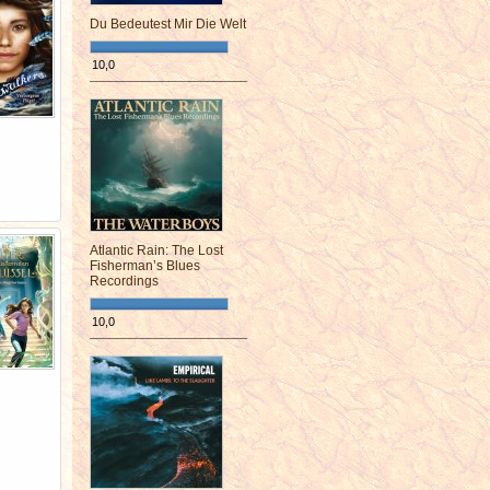
Du Bedeutest Mir Die Welt
10,0
¯¯¯¯¯¯¯¯¯¯¯¯¯¯¯¯¯¯¯¯¯¯¯¯
Atlantic Rain: The Lost
Fisherman’s Blues
Recordings
10,0
¯¯¯¯¯¯¯¯¯¯¯¯¯¯¯¯¯¯¯¯¯¯¯¯