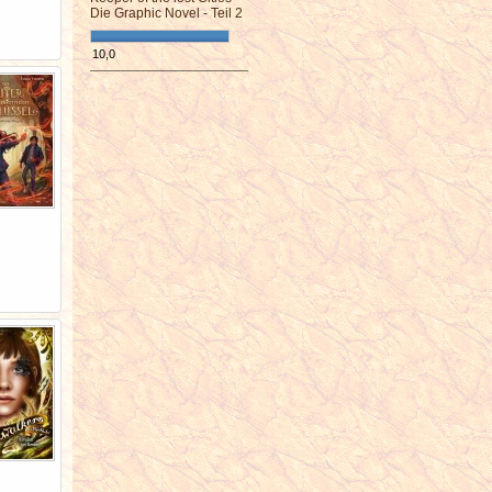
Die Graphic Novel - Teil 2
10,0
¯¯¯¯¯¯¯¯¯¯¯¯¯¯¯¯¯¯¯¯¯¯¯¯