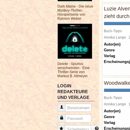
Dark Maine - Die neue
Luzie Alve
Mystery-Thriller-
Hörspielserie von
zieht durch
Raimon Weber
Buch-Tipps
Annika Lange
Autor(en)
Genre
Verlag
Erscheinungsj
Delete - Spurlos
verschwinden - Eine
Thriller-Serie von
Markus B. Altmeyer
Woodwalker
LOGIN
REDAKTEURE
UND VERLAGE
Buch-Tipps
Annika Lange
Benutzername
Autor(en)
Genre
Passwort
Verlag
Erscheinungsj
Sicherheitscode