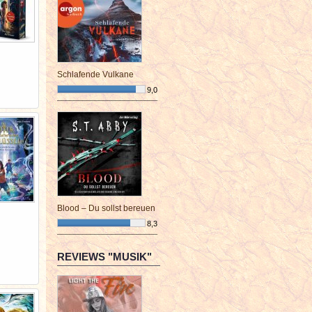
Schlafende Vulkane
9,0
¯¯¯¯¯¯¯¯¯¯¯¯¯¯¯¯¯¯¯¯¯¯¯¯
Blood – Du sollst bereuen
8,3
¯¯¯¯¯¯¯¯¯¯¯¯¯¯¯¯¯¯¯¯¯¯¯¯
REVIEWS "MUSIK"