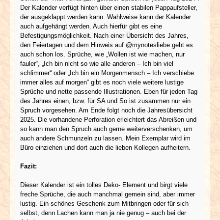
Der Kalender verfügt hinten über einen stabilen Pappaufsteller,
der ausgeklappt werden kann. Wahlweise kann der Kalender
auch aufgehängt werden. Auch hierfür gibt es eine
Befestigungsmöglichkeit. Nach einer Übersicht des Jahres,
den Feiertagen und dem Hinweis auf @mynotesliebe geht es
auch schon los. Sprüche, wie „Wollen ist wie machen, nur
fauler“, „Ich bin nicht so wie alle anderen – Ich bin viel
schlimmer“ oder „Ich bin ein Morgenmensch – Ich verschiebe
immer alles auf morgen“ gibt es noch viele weitere lustige
Sprüche und nette passende Illustrationen. Eben für jeden Tag
des Jahres einen, bzw. für SA und So ist zusammen nur ein
Spruch vorgesehen. Am Ende folgt noch die Jahresübersicht
2025. Die vorhandene Perforation erleichtert das Abreißen und
so kann man den Spruch auch gerne weiterverschenken, um
auch andere Schmunzeln zu lassen. Mein Exemplar wird im
Büro einziehen und dort auch die lieben Kollegen aufheitern.
Fazit:
Dieser Kalender ist ein tolles Deko- Element und birgt viele
freche Sprüche, die auch manchmal gemein sind, aber immer
lustig. Ein schönes Geschenk zum Mitbringen oder für sich
selbst, denn Lachen kann man ja nie genug – auch bei der