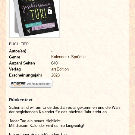
INTERVIEWS
SPECIALS
REDAKTION
BUCH-TIPP
LINKS
Autor(en)
-
Kalender
Sprüche
Genre
Anzahl Seiten
640
ARCHIV
Verlag
arsEdition
Erscheinungsjahr
2023
Rückentext
Schon sind wir am Ende des Jahres angekommen und die Wahl
der begleitenden Kalender für das nächste Jahr steht an.
Jeder Tag ein neues Highlight.
Mit diesem Kalender wird es nie langweilig!
Ein witziger Spruch für jeden Tag: