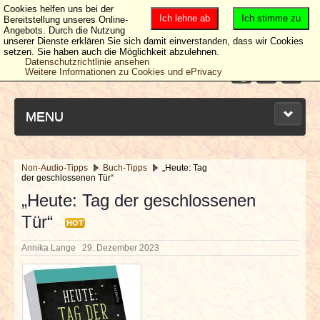
Cookies helfen uns bei der
Ich lehne ab
Ich stimme zu
Bereitstellung unseres Online-
Angebots. Durch die Nutzung
unserer Dienste erklären Sie sich damit einverstanden, dass wir Cookies
setzen. Sie haben auch die Möglichkeit abzulehnen.
Datenschutzrichtlinie ansehen
Weitere Informationen zu Cookies und ePrivacy
MENU
Non-Audio-Tipps
Buch-Tipps
„Heute: Tag
der geschlossenen Tür“
NEUESTE ARTIKEL
„Heute: Tag der geschlossenen
Tür“
NEWS & DATES
HOT
Annika Lange
29. Dezember 2023
BERICHTE
VERLOSUNGEN