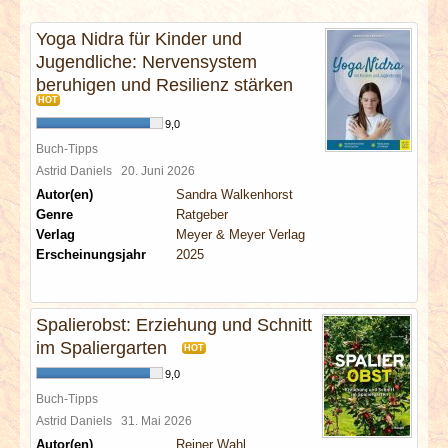
INTERVIEWS
Yoga Nidra für Kinder und
Jugendliche: Nervensystem
SPECIALS
beruhigen und Resilienz stärken
HOT
REDAKTION
9,0
Buch-Tipps
LINKS
Astrid Daniels
20. Juni 2026
Autor(en)
Sandra Walkenhorst
Genre
Ratgeber
ARCHIV
Verlag
Meyer & Meyer Verlag
Erscheinungsjahr
2025
Spalierobst: Erziehung und Schnitt
im Spaliergarten
HOT
9,0
Buch-Tipps
Astrid Daniels
31. Mai 2026
Autor(en)
Reiner Wahl