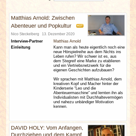
INTERVIEWS
Matthias Arnold: Zwischen
SPECIALS
Abenteuer und Popkultur
HOT
Nico Steckelberg
13. Dezember 2020
REDAKTION
Interview-Partner
Matthias Arnold
Einleitung
Kann man als heute eigentlich noch eine
LINKS
neue Hörspielreihe aus dem Nichts ins
Leben rufen? Wir schwer ist es, aus
dem Stegreif eine Marke zu etablieren
ARCHIV
und ein Vertriebsnetzwerk für die
eigenen Geschichten aufzubauen?
Wir sprachen mit Matthias Arnold, dem
kreativen Kopf und Macher hinter der
Kinderserie “Leo und die
Abenteuermaschine” und lernten ihn als
Individualisten mit Durchhaltevermögen
und nahezu unbändiger Motivation
kennen.
DAVID HOLY: Vom Anfangen,
Durchziehen und dem Kampf