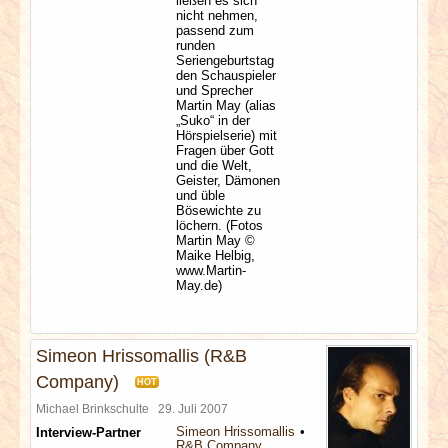
ließen es sich
nicht nehmen,
passend zum
runden
Seriengeburtstag
den Schauspieler
und Sprecher
Martin May (alias
„Suko“ in der
Hörspielserie) mit
Fragen über Gott
und die Welt,
Geister, Dämonen
und üble
Bösewichte zu
löchern. (Fotos
Martin May ©
Maike Helbig,
www.Martin-
May.de)
Simeon Hrissomallis (R&B
Company)
HOT
Michael Brinkschulte
29. Juli 2007
Simeon Hrissomallis
Interview-Partner
R&B Company