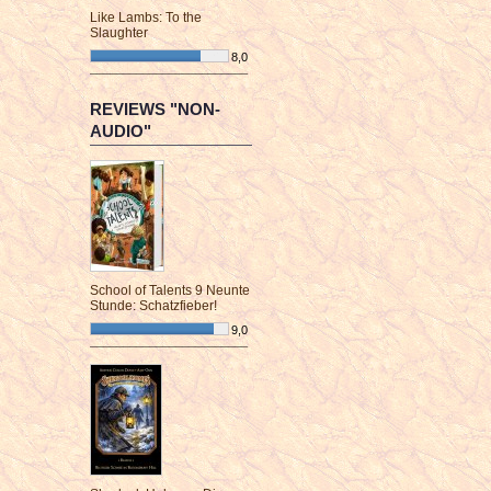
Like Lambs: To the
Slaughter
8,0
¯¯¯¯¯¯¯¯¯¯¯¯¯¯¯¯¯¯¯¯¯¯¯¯
REVIEWS "NON-
AUDIO"
School of Talents 9 Neunte
Stunde: Schatzfieber!
9,0
¯¯¯¯¯¯¯¯¯¯¯¯¯¯¯¯¯¯¯¯¯¯¯¯