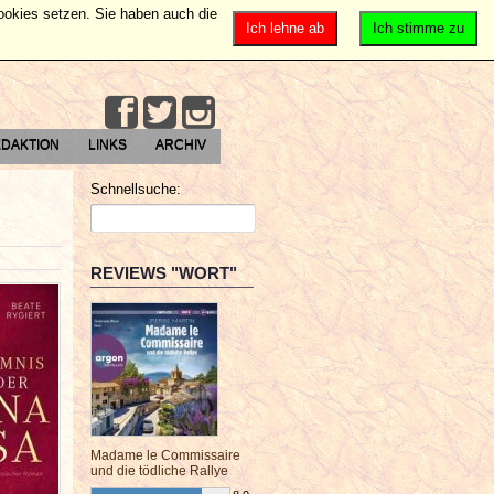
Cookies setzen. Sie haben auch die
Ich lehne ab
Ich stimme zu
DAKTION
LINKS
ARCHIV
Schnellsuche:
REVIEWS "WORT"
Madame le Commissaire
und die tödliche Rallye