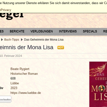
ie Nutzung unserer Dienste erklären Sie sich damit einverstanden, dass wir 
ePrivacy
TES
BERICHTE
VERLOSUNGEN
INTERVIEWS
SPECIALS
RE
Buch-Tipps
Das Geheimnis der Mona Lisa
imnis der Mona Lisa
HOT
10. Februar 2024
Beate Rygiert
Historischer Roman
608
Lübbe
ahr
2023
https://www.luebbe.de