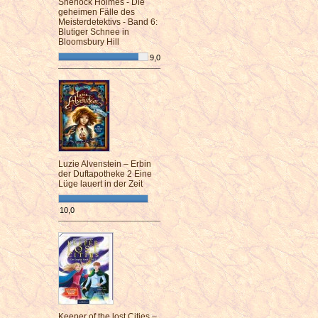
Sherlock Holmes - Die
geheimen Fälle des
Meisterdetektivs - Band 6:
Blutiger Schnee in
Bloomsbury Hill
9,0
¯¯¯¯¯¯¯¯¯¯¯¯¯¯¯¯¯¯¯¯¯¯¯¯
Luzie Alvenstein – Erbin
der Duftapotheke 2 Eine
Lüge lauert in der Zeit
10,0
¯¯¯¯¯¯¯¯¯¯¯¯¯¯¯¯¯¯¯¯¯¯¯¯
Keeper of the lost Cities –