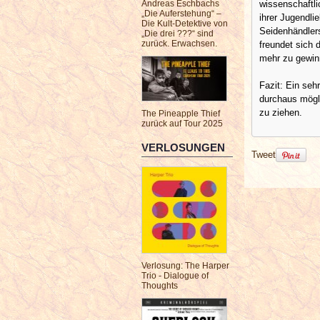
wissenschaftli
Andreas Eschbachs
„Die Auferstehung“ –
ihrer Jugendli
Die Kult-Detektive von
Seidenhändler
„Die drei ???“ sind
zurück. Erwachsen.
freundet sich 
mehr zu gewin
Fazit: Ein seh
durchaus mögli
zu ziehen.
The Pineapple Thief
zurück auf Tour 2025
VERLOSUNGEN
Tweet
Verlosung: The Harper
Trio - Dialogue of
Thoughts