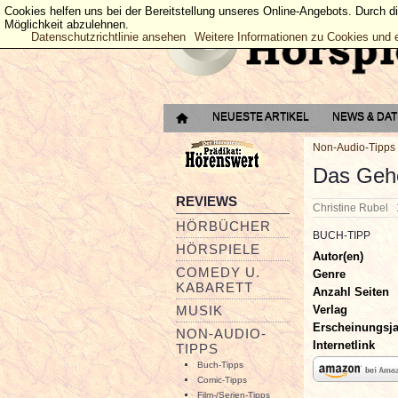
Cookies helfen uns bei der Bereitstellung unseres Online-Angebots. Durch d
Möglichkeit abzulehnen.
Datenschutzrichtlinie ansehen
Weitere Informationen zu Cookies und 
NEUESTE ARTIKEL
NEWS & DA
Non-Audio-Tipps
Das Gehe
REVIEWS
Christine Rubel
HÖRBÜCHER
BUCH-TIPP
HÖRSPIELE
Autor(en)
COMEDY U.
Genre
KABARETT
Anzahl Seiten
Verlag
MUSIK
Erscheinungsj
NON-AUDIO-
Internetlink
TIPPS
Buch-Tipps
Comic-Tipps
Film-/Serien-Tipps