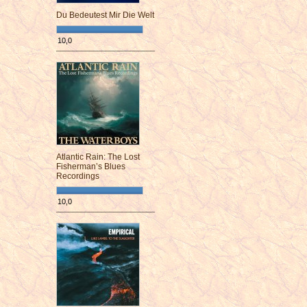
Du Bedeutest Mir Die Welt
10,0
¯¯¯¯¯¯¯¯¯¯¯¯¯¯¯¯¯¯¯¯¯¯¯¯
Atlantic Rain: The Lost
Fisherman’s Blues
Recordings
10,0
¯¯¯¯¯¯¯¯¯¯¯¯¯¯¯¯¯¯¯¯¯¯¯¯