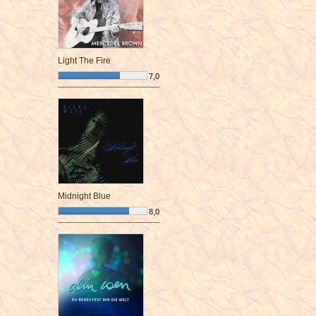
Light The Fire
7,0
¯¯¯¯¯¯¯¯¯¯¯¯¯¯¯¯¯¯¯¯¯¯¯¯
Midnight Blue
8,0
¯¯¯¯¯¯¯¯¯¯¯¯¯¯¯¯¯¯¯¯¯¯¯¯