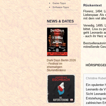
Game-Tipps
Rückentext
Software-Tipps
Florenz, 1494: L
Liebespaar. Als 
mit dem viel äl
NEWS & DATES
Venedig, 1495: L
bittet, Lisa zu 
geht Leonardo au
- auch ihr Herz 
Bestsellerautori
mitreißende Ges
Dark Days Berlin 2026
- Festival im
HÖRSPIEGE
ehemaligen
Stummfilmkino
Christine Rubel
Ein opulenter 
Leonardo da Vi
Sicht Leonardo
Entstehung se
zahlreichen Er