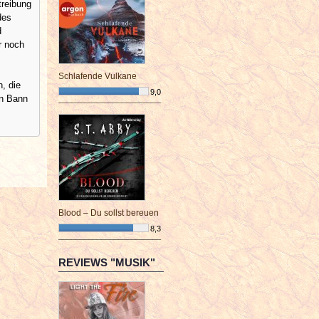
treibung
des
d
r noch
Schlafende Vulkane
, die
9,0
en Bann
¯¯¯¯¯¯¯¯¯¯¯¯¯¯¯¯¯¯¯¯¯¯¯¯
Blood – Du sollst bereuen
8,3
¯¯¯¯¯¯¯¯¯¯¯¯¯¯¯¯¯¯¯¯¯¯¯¯
REVIEWS "MUSIK"