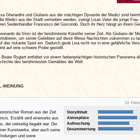
isa Gherardini und Giuliano aus der mächtigen Dynastie der Medici sind heiml
die Medici aus der Stadt vertrieben werden, zwingt Lisas Vater die junge Frau 
teren Seidenhändler Francesco del Giocondo. Doch ihr Herz hängt an ihrem Ge
eonardo da Vinci ist der berühmteste Künstler seiner Zeit. Als Giuliano de' Me
porträtieren, um seiner Geliebten auf diese Weise Nachrichten zukommen zu l
f das riskante Spiel ein. Dadurch gerät Lisa nicht nur in eine gefährliche Ve
wird auf eine schwere Probe gestellt.
n Beate Rygiert entfaltet vor einem farbenprächtigen historischen Panorama d
chichte des berühmtesten Gemäldes der Welt
L-MEINUNG
10. Febr
historischer Roman aus der Zeit
Story/Inhalt
ncis. Erzählt wird einerseits aus
Atmosphäre
Aufmachung
s, der vielseitig begabt war. Die
Gesamtwertung
iner Kunstwerke, aber auch seine
findungen und seine