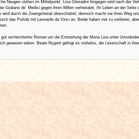
che Neugier stehen im Mittelpunkt. Lisa Gheradini hingegen wird nach der Ver
ebe Giuliano de´ Medici gegen ihren Willen verheiratet. Ihr Leben an der Seite 
s wird durch die Zwangsheirat überschattet, dennoch macht sie ihren Weg un
durch das Porträt mit Leonardo da Vinci an. Beide haben viel zu verlieren, abe
nen.
r gut recherchierter Roman um die Entstehung der Mona Lisa unter Umständen
ch gewesen wären. Beate Rygiert gelingt es mühelos, die Leserschaft in ihr