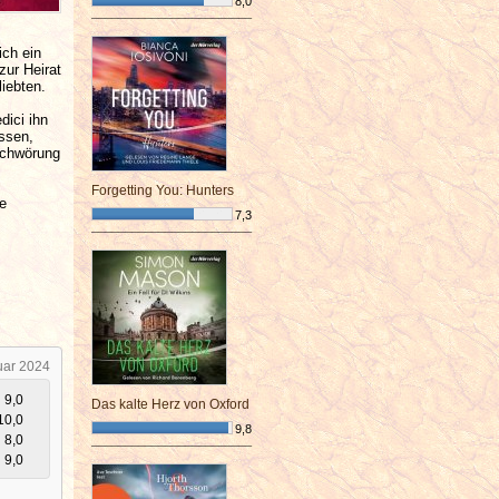
8,0
¯¯¯¯¯¯¯¯¯¯¯¯¯¯¯¯¯¯¯¯¯¯¯¯
ich ein
zur Heirat
liebten.
dici ihn
assen,
rschwörung
Forgetting You: Hunters
ie
7,3
¯¯¯¯¯¯¯¯¯¯¯¯¯¯¯¯¯¯¯¯¯¯¯¯
uar 2024
9,0
Das kalte Herz von Oxford
10,0
9,8
8,0
¯¯¯¯¯¯¯¯¯¯¯¯¯¯¯¯¯¯¯¯¯¯¯¯
9,0