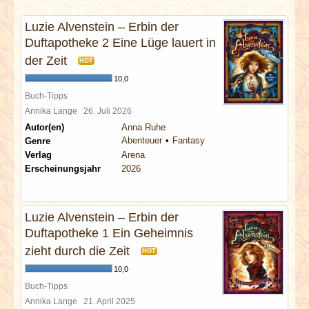
INTERVIEWS
Luzie Alvenstein – Erbin der
Duftapotheke 2 Eine Lüge lauert in
SPECIALS
der Zeit
HOT
REDAKTION
10,0
Buch-Tipps
Annika Lange
26. Juli 2026
LINKS
Autor(en)
Anna Ruhe
Abenteuer
Fantasy
Genre
ARCHIV
Verlag
Arena
Erscheinungsjahr
2026
Luzie Alvenstein – Erbin der
Duftapotheke 1 Ein Geheimnis
zieht durch die Zeit
HOT
10,0
Buch-Tipps
Annika Lange
21. April 2025