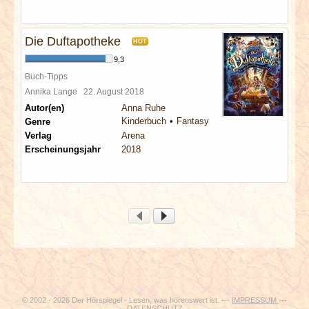
Die Duftapotheke
HOT
9,3
Buch-Tipps
Annika Lange
22. August 2018
Autor(en)
Anna Ruhe
Kinderbuch
Fantasy
Genre
Verlag
Arena
Erscheinungsjahr
2018
© 2002 - 2026 Der Hörspiegel - Lesen, was hörenswert ist. ---
IMPRESSUM
---
DATENSCHUTZ