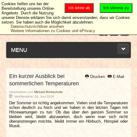
Cookies helfen uns bei der
Ich lehne ab
Ich stimme zu
Bereitstellung unseres Online-
Angebots. Durch die Nutzung
unserer Dienste erklären Sie sich damit einverstanden, dass wir Cookies
setzen. Sie haben auch die Möglichkeit abzulehnen.
Datenschutzrichtlinie ansehen
Weitere Informationen zu Cookies und ePrivacy
MENU
Ein kurzer Ausblick bei
Drucken
E-Mail
NEUESTE ARTIKEL
sommerlichen Temperaturen
Geschrieben von
Michael Brinkschulte
NEWS & DATES
Veröffentlicht: 24. Juni 2026
Der Sommer ist richtig angekommen. Vielen sind die Temperaturen
schon deutlich zu hoch und wir haben in den letzten Tagen mit
BERICHTE
Hitzewarnungen zu tun. Ob das über den ganzen Sommer so
bleiben wird, bleibt abzuwarten, doch wenn man sich nicht
überanstrengen möchte, bleibt immer ein Hörbuch, Hörspiel oder
VERLOSUNGEN
Musik.