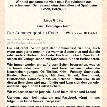
Wir sind gespannt auf viele neue Produktionen aus
verschiedenen Genres und wünschen allen viel Spaß beim
Lesen, Hören,...!
Liebe Grüße,
Euer Hörspiegel- Team
Der Sommer geht zu Ende...
Drucken
E-Mail
Geschrieben von
Annika Lange
Veröffentlicht: 30. August 2024
Die Zeit rennt. Schon geht der Sommer fast zu Ende, auch
wenn man gerne noch in der warmen Sonne sitzt und das ein
oder andere Hörbuch hört oder Buch schmökert. Zum Glück
stehen die Verlage schon mit Nachschub für den Herbst bereit.
Wie immer werden wir auf dieser Seiten besprechen, was es
zu hören oder lesen gibt und berichten euch über die
Neuerscheinigungen. Ob Thriller, Krimi, Fantasy, Sachbuch,
Kinder, Drama, Lifestyle, Märchen, Grusel, Gesundheit,
Historisches, Comedy, Klassiker, Science Fiction usw. In all
diesen Bereichen wird man fündig und kann sich den ein oder
anderen Tipp für den Herbst sichern.
Wir wünschen schon jetzt viel Spaß beim Hören und Lesen!
Übrigens, auch bei Instagram und Facebook könnt ihr uns
folgen, um keine News zu verpassen.
Genießt den Rest des Sommers und startet dann im einen