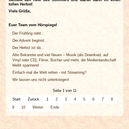
tollen Herbst!
Viele Grüße,
Euer Team vom Hörspiegel
Der Frühling naht...
Der Advent beginnt...
Der Herbst ist da...
Alte Bekannte und viel Neues – Musik (als Download, auf
Vinyl oder CD), Filme, Bücher und mehr, die Medienlandschaft
bleibt spannend
Einfach mal die Welt retten - mit Streaming?
Wir lassen uns nicht unterkriegen!
Seite 1 von 11
Start
Zurück
1
2
3
4
5
6
7
8
9
10
Weiter
Ende