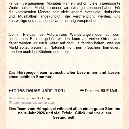
In den vergangenen Monaten kamen schon viele interessante
INTERVIEWS
Werke auf den Markt, zu denen wir etwas geschrieben haben. Für
die kommenden Monate sein viele weitere Hörspiele, Hörbücher
und Musikalben angekündigt, die veröffentlicht werden, und
SPECIALS
kurzweilige und spannende Unterhaltung versprechen.
REDAKTION
Ob im Freibad, bei Autofahrten, Wanderungen oder auf dem
heimischen Balkon, gehört werden kann an vielen Orten. Und
daher werden wir euch weiter auf dem Laufenden halten, was der
Markt so zu bieten hat. Natürlich nicht nur in Sachen Hörmedien,
LINKS
sondern auch bei Büchern und mehr.
ARCHIV
Das Hörspiegel-Team wünscht allen Leserinnen und Lesern
einen schönen Sommer!
Frohes neues Jahr 2026
Drucken
E-Mail
Geschrieben von
Annika Lange
Veröffentlicht: 05. Januar 2026
Das Team vom Hörspiegel wünscht allen einen guten Start ins
neue Jahr 2026 und viel Erfolg, Glück und vor allem
Gesundheit!!!