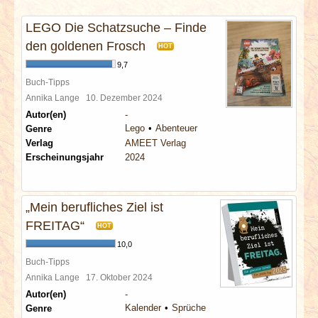
INTERVIEWS
LEGO Die Schatzsuche – Finde
SPECIALS
den goldenen Frosch
HOT
9,7
REDAKTION
Buch-Tipps
Annika Lange
10. Dezember 2024
Autor(en)
-
LINKS
Lego
Abenteuer
Genre
Verlag
AMEET Verlag
ARCHIV
Erscheinungsjahr
2024
„Mein berufliches Ziel ist
FREITAG“
HOT
10,0
Buch-Tipps
Annika Lange
17. Oktober 2024
Autor(en)
-
Kalender
Sprüche
Genre