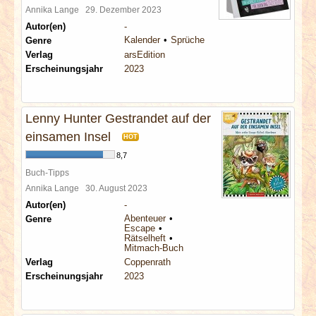
Annika Lange
29. Dezember 2023
Autor(en)
-
Kalender
Sprüche
Genre
Verlag
arsEdition
Erscheinungsjahr
2023
Lenny Hunter Gestrandet auf der
einsamen Insel
HOT
8,7
Buch-Tipps
Annika Lange
30. August 2023
Autor(en)
-
Abenteuer
Genre
Escape
Rätselheft
Mitmach-Buch
Verlag
Coppenrath
Erscheinungsjahr
2023