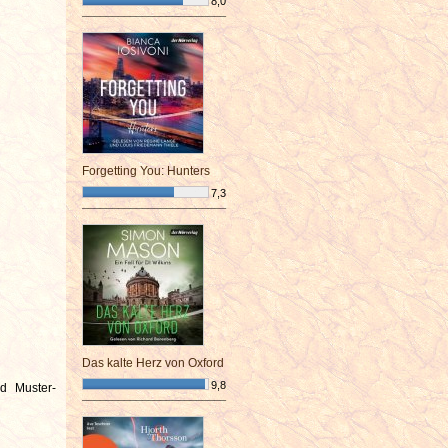
8,0
¯¯¯¯¯¯¯¯¯¯¯¯¯¯¯¯¯¯¯¯¯¯¯¯
Forgetting You: Hunters
7,3
¯¯¯¯¯¯¯¯¯¯¯¯¯¯¯¯¯¯¯¯¯¯¯¯
Das kalte Herz von Oxford
9,8
d Muster-
¯¯¯¯¯¯¯¯¯¯¯¯¯¯¯¯¯¯¯¯¯¯¯¯