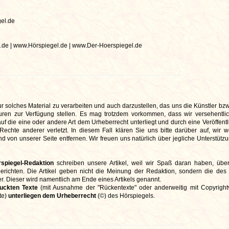
el.de
de | www.Hörspiegel.de | www.Der-Hoerspiegel.de
r solches Material zu verarbeiten und auch darzustellen, das uns die Künstler bzw
en zur Verfügung stellen. Es mag trotzdem vorkommen, dass wir versehentlic
f die eine oder andere Art dem Urheberrecht unterliegt und durch eine Veröffentl
 Rechte anderer verletzt. In diesem Fall klären Sie uns bitte darüber auf, wir 
 von unserer Seite entfernen. Wir freuen uns natürlich über jegliche Unterstützu
spiegel-Redaktion
schreiben unsere Artikel, weil wir Spaß daran haben, übe
 berichten. Die Artikel geben nicht die Meinung der Redaktion, sondern die des 
. Dieser wird namentlich am Ende eines Artikels genannt.
ruckten Texte
(mit Ausnahme der "Rückentexte" oder anderweitig mit Copyrigh
te)
unterliegen dem Urheberrecht
(©) des Hörspiegels.