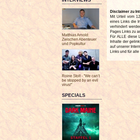
Disclaimer zu Int
Mit Urteil vom 
eines Links die I
verhindert werde
Pages Links zu an
Matthias Arnold:
Für ALLE diese Li
Zwischen Abenteuer
Inhalte der gelin
und Popkultur
auf unserer Inter
Links und für all
Roine Stolt - "We can’t
be stopped by an evil
virus!"
SPECIALS