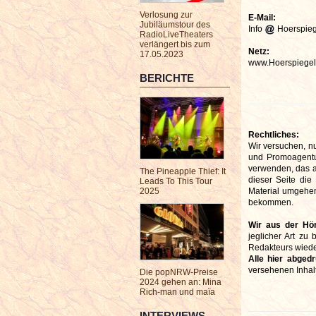
Verlosung zur
E-Mail:
Jubiläumstour des
Info
Hoerspieg
RadioLiveTheaters
verlängert bis zum
Netz:
17.05.2023
www.Hoerspiegel.
BERICHTE
Rechtliches:
Wir versuchen, nu
und Promoagentur
verwenden, das au
The Pineapple Thief: It
dieser Seite die
Leads To This Tour
2025
Material umgehend
bekommen.
Wir aus der Hör
jeglicher Art zu
Redakteurs wieder
Alle hier abged
versehenen Inhal
Die popNRW-Preise
2024 gehen an: Mina
Rich-man und maïa
INTERVIEWS