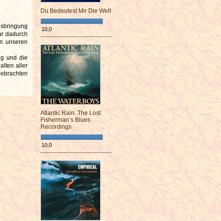
Du Bedeutest Mir Die Welt
usbringung
10,0
nur dadurch
¯¯¯¯¯¯¯¯¯¯¯¯¯¯¯¯¯¯¯¯¯¯¯¯
en unseren
ng und die
alten aller
sgebrachten
Atlantic Rain: The Lost
Fisherman’s Blues
Recordings
10,0
¯¯¯¯¯¯¯¯¯¯¯¯¯¯¯¯¯¯¯¯¯¯¯¯