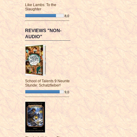
Like Lambs: To the
Slaughter
8,0
¯¯¯¯¯¯¯¯¯¯¯¯¯¯¯¯¯¯¯¯¯¯¯¯
REVIEWS "NON-
AUDIO"
School of Talents 9 Neunte
Stunde: Schatzfieber!
9,0
¯¯¯¯¯¯¯¯¯¯¯¯¯¯¯¯¯¯¯¯¯¯¯¯