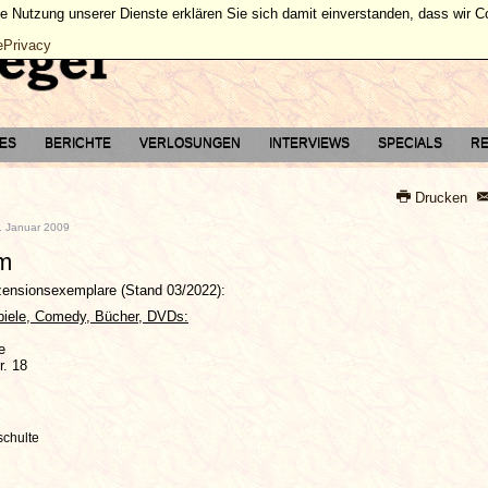
ie Nutzung unserer Dienste erklären Sie sich damit einverstanden, dass wir 
ePrivacy
TES
BERICHTE
VERLOSUNGEN
INTERVIEWS
SPECIALS
RE
Drucken
9. Januar 2009
m
ezensionsexemplare (Stand 03/2022):
piele, Comedy, Bücher, DVDs:
e
r. 18
schulte