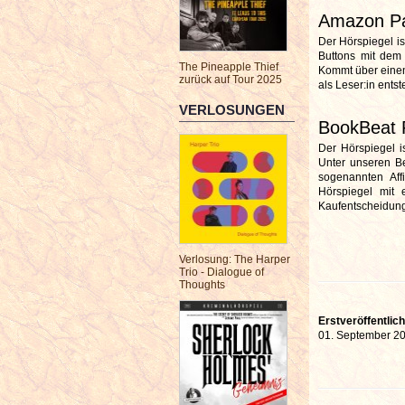
Amazon P
Der Hörspiegel i
Buttons mit dem 
The Pineapple Thief
Kommt über einen 
zurück auf Tour 2025
als Leser:in ents
VERLOSUNGEN
BookBeat 
Der Hörspiegel i
Unter unseren Be
sogenannten Aff
Hörspiegel mit e
Kaufentscheidung 
Verlosung: The Harper
Trio - Dialogue of
Thoughts
Erstveröffentlic
01. September 2