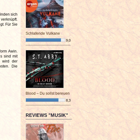
inden sich
 verknüpft.
gt. Für Sie
.
Schlafende Vulkane
9,0
¯¯¯¯¯¯¯¯¯¯¯¯¯¯¯¯¯¯¯¯¯¯¯¯
form Awin.
s sind mit
, wird der
osten. Die
Blood – Du sollst bereuen
8,3
¯¯¯¯¯¯¯¯¯¯¯¯¯¯¯¯¯¯¯¯¯¯¯¯
REVIEWS "MUSIK"