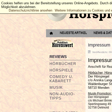
Cookies helfen uns bei der Bereitstellung unseres Online-Angebots. Durch d
Möglichkeit abzulehnen.
Datenschutzrichtlinie ansehen
Weitere Informationen zu Cookies und 
NEUESTE ARTIKEL
NEWS & DA
Impressum
Veröffentlicht: 0
REVIEWS
Impressu
HÖRBÜCHER
Anschrift für R
HÖRSPIELE
Hörbücher, Hörs
COMEDY U.
Der Hörspiegel
c/o Annika Lang
KABARETT
Waldenburger St
MUSIK
58710 Menden
NON-AUDIO-
Musik-Promotion:
Der Hörspiegel
TIPPS
c/o Michael Brink
Sperlingsweg 49
32758 Detmold