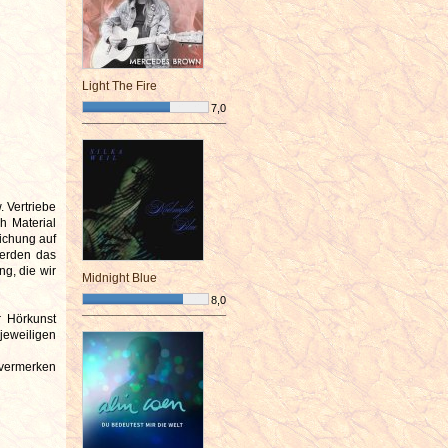
Light The Fire
7,0
¯¯¯¯¯¯¯¯¯¯¯¯¯¯¯¯¯¯¯¯¯¯¯¯
. Vertriebe
h Material
ichung auf
werden das
ng, die wir
Midnight Blue
8,0
r Hörkunst
¯¯¯¯¯¯¯¯¯¯¯¯¯¯¯¯¯¯¯¯¯¯¯¯
jeweiligen
tvermerken