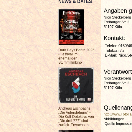
NEWS & DATES
Angaben 
Nico Steckelberg
Freiburger Str. 2
51107 Köln
Kontakt:
Telefon:
0160/4
Dark Days Berlin 2026
Telefax:
n/a
- Festival im
E-Mail:
Nico.St
ehemaligen
Stummfilmkino
Verantwort
Nico Steckelberg
Freiburger Str. 2
51107 Köln
Quellenang
Andreas Eschbachs
„Die Auferstehung“ –
http://www.Fotolia
Die Kult-Detektive von
Abbildungen.
„Die drei ???“ sind
Quelle Impressu
zurück. Erwachsen.