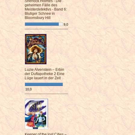
Sherlock Holmes - Die
geheimen Fälle des
Meisterdetektivs - Band 6:
Blutiger Schnee in
Bloomsbury Hill
9,0
¯¯¯¯¯¯¯¯¯¯¯¯¯¯¯¯¯¯¯¯¯¯¯¯
Luzie Alvenstein – Erbin
der Duftapotheke 2 Eine
Lüge lauert in der Zeit
10,0
¯¯¯¯¯¯¯¯¯¯¯¯¯¯¯¯¯¯¯¯¯¯¯¯
Keeper of the lost Cities –