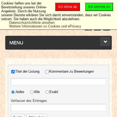
Cookies helfen uns bei der
Ich lehne ab
Ich stimme zu
Bereitstellung unseres Online-
Angebots. Durch die Nutzung
unserer Dienste erklären Sie sich damit einverstanden, dass wir Cookies
setzen. Sie haben auch die Möglichkeit abzulehnen.
Datenschutzrichtlinie ansehen
Weitere Informationen zu Cookies und ePrivacy
MENU
NEUESTE ARTIKEL
Titel der Listung
Kommentare zu Bewertungen
NEWS & DATES
Jedes
Alle
Exakt
BERICHTE
Verfasser des Eintrages
VERLOSUNGEN