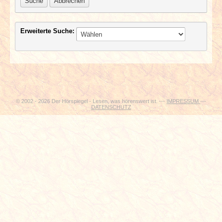
Suche
Abbrechen
INTERVIEWS
SPECIALS
Erweiterte Suche:
REDAKTION
LINKS
© 2002 - 2026 Der Hörspiegel - Lesen, was hörenswert ist. ---
IMPRESSUM
---
ARCHIV
DATENSCHUTZ