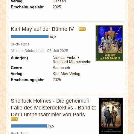
Verlag
Carlsen
Erscheinungsjahr
2025
Karl May auf der Bühne IV
HOT
10,0
Buch-Tipps
Michael Brinkschulte
06. Juli 2025
Nicolas Finke
Autor(en)
Reinhard Marheinecke
Genre
Sachbuch
Verlag
Karl-May-Verlag
Erscheinungsjahr
2025
Sherlock Holmes - Die geheimen
Fälle des Meisterdetektivs - Band 2:
Der Lumpensammler von Paris
HOT
9,5
Buch-Tipps