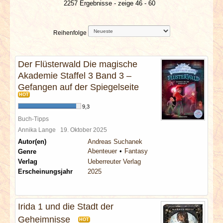
2257 Ergebnisse - zeige 46 - 60
INTERVIEWS
SPECIALS
Reihenfolge
REDAKTION
Der Flüsterwald Die magische
Akademie Staffel 3 Band 3 –
LINKS
Gefangen auf der Spiegelseite
HOT
9,3
ARCHIV
Buch-Tipps
Annika Lange
19. Oktober 2025
Autor(en)
Andreas Suchanek
Abenteuer
Fantasy
Genre
Verlag
Ueberreuter Verlag
Erscheinungsjahr
2025
Irida 1 und die Stadt der
Geheimnisse
HOT