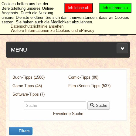
Cookies helfen uns bei der
Ich lehne ab
Ich stimme zu
Bereitstellung unseres Online-
Angebots. Durch die Nutzung
unserer Dienste erklären Sie sich damit einverstanden, dass wir Cookies
setzen. Sie haben auch die Möglichkeit abzulehnen.
Datenschutzrichtlinie ansehen
Weitere Informationen zu Cookies und ePrivacy
MENU
Buch-Tipps (1588)
Comic-Tipps (80)
NEUESTE ARTIKEL
Game-Tipps (45)
Film-/Serien-Tipps (537)
NEWS & DATES
Software-Tipps (7)
Suche
BERICHTE
Erweiterte Suche
VERLOSUNGEN
Filters