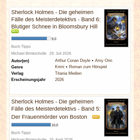
INTERVIEWS
Sherlock Holmes - Die geheimen
Fälle des Meisterdetektivs - Band 6:
SPECIALS
Blutiger Schnee in Bloomsbury Hill
NEU
REDAKTION
9,0
Buch-Tipps
LINKS
Michael Brinkschulte
29. Juli 2026
Arthur Conan Doyle
Amy Onn
Autor(en)
Krimi
Roman zum Hörspiel
Genre
ARCHIV
Verlag
Titania Medien
Erscheinungsjahr
2026
Sherlock Holmes - Die geheimen
Fälle des Meisterdetektivs - Band 5:
Der Frauenmörder von Boston
HOT
10,0
Buch-Tipps
Michael Brinkschulte
25. April 2026