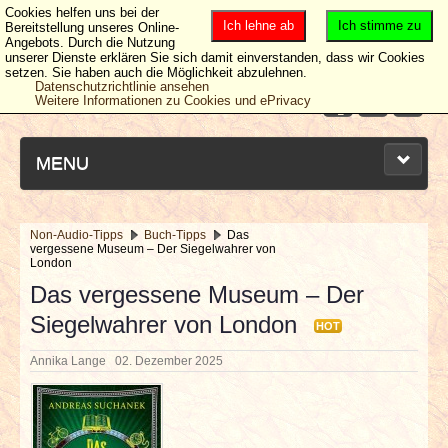
Cookies helfen uns bei der
Ich lehne ab
Ich stimme zu
Bereitstellung unseres Online-
Angebots. Durch die Nutzung
unserer Dienste erklären Sie sich damit einverstanden, dass wir Cookies
setzen. Sie haben auch die Möglichkeit abzulehnen.
Datenschutzrichtlinie ansehen
Weitere Informationen zu Cookies und ePrivacy
MENU
Non-Audio-Tipps
Buch-Tipps
Das
vergessene Museum – Der Siegelwahrer von
NEUESTE ARTIKEL
London
Das vergessene Museum – Der
NEWS & DATES
Siegelwahrer von London
HOT
BERICHTE
Annika Lange
02. Dezember 2025
VERLOSUNGEN