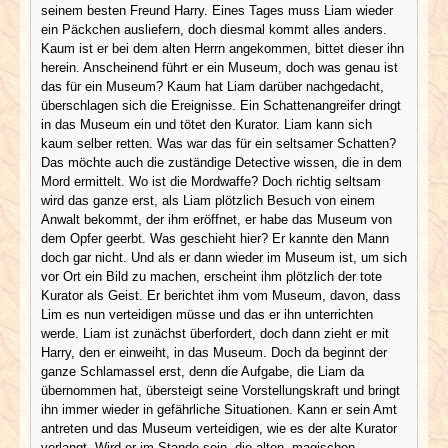
seinem besten Freund Harry. Eines Tages muss Liam wieder
ein Päckchen ausliefern, doch diesmal kommt alles anders.
Kaum ist er bei dem alten Herrn angekommen, bittet dieser ihn
herein. Anscheinend führt er ein Museum, doch was genau ist
das für ein Museum? Kaum hat Liam darüber nachgedacht,
überschlagen sich die Ereignisse. Ein Schattenangreifer dringt
in das Museum ein und tötet den Kurator. Liam kann sich
kaum selber retten. Was war das für ein seltsamer Schatten?
Das möchte auch die zuständige Detective wissen, die in dem
Mord ermittelt. Wo ist die Mordwaffe? Doch richtig seltsam
wird das ganze erst, als Liam plötzlich Besuch von einem
Anwalt bekommt, der ihm eröffnet, er habe das Museum von
dem Opfer geerbt. Was geschieht hier? Er kannte den Mann
doch gar nicht. Und als er dann wieder im Museum ist, um sich
vor Ort ein Bild zu machen, erscheint ihm plötzlich der tote
Kurator als Geist. Er berichtet ihm vom Museum, davon, dass
Lim es nun verteidigen müsse und das er ihn unterrichten
werde. Liam ist zunächst überfordert, doch dann zieht er mit
Harry, den er einweiht, in das Museum. Doch da beginnt der
ganze Schlamassel erst, denn die Aufgabe, die Liam da
übernommen hat, übersteigt seine Vorstellungskraft und bringt
ihn immer wieder in gefährliche Situationen. Kann er sein Amt
antreten und das Museum verteidigen, wie es der alte Kurator
verlangt. Wird er im Stande sein, die alten, magischen