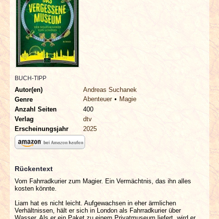
INTERVIEWS
SPECIALS
REDAKTION
BUCH-TIPP
LINKS
Autor(en)
Andreas Suchanek
Abenteuer
Magie
Genre
ARCHIV
Anzahl Seiten
400
Verlag
dtv
Erscheinungsjahr
2025
Rückentext
Vom Fahrradkurier zum Magier. Ein Vermächtnis, das ihn alles
kosten könnte.
Liam hat es nicht leicht. Aufgewachsen in eher ärmlichen
Verhältnissen, hält er sich in London als Fahrradkurier über
Wasser. Als er ein Paket zu einem Privatmuseum liefert, wird er