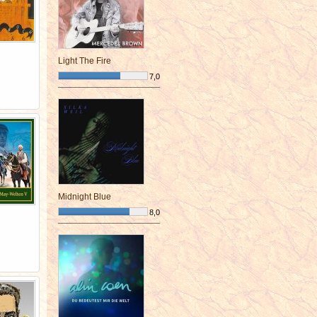
Light The Fire
7,0
¯¯¯¯¯¯¯¯¯¯¯¯¯¯¯¯¯¯¯¯¯¯¯¯
Midnight Blue
8,0
¯¯¯¯¯¯¯¯¯¯¯¯¯¯¯¯¯¯¯¯¯¯¯¯