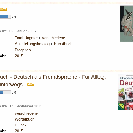
HOT
9,3
chulte
02. Januar 2016
Tomi Ungerer
verschiedene
Ausstellungskatalog
Kunstbuch
Diogenes
ahr
2015
uch - Deutsch als Fremdsprache - Für Alltag,
unterwegs
HOT
8,0
chulte
14. September 2015
verschiedene
Wörterbuch
PONS
ahr
2015