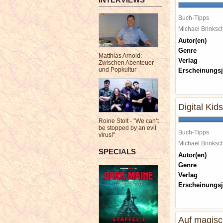
Buch-Tipps
Michael Brinks
Autor(en)
Genre
Matthias Arnold:
Verlag
Zwischen Abenteuer
und Popkultur
Erscheinungsj
Digital Kids
Roine Stolt - "We can’t
be stopped by an evil
Buch-Tipps
virus!"
Michael Brinks
SPECIALS
Autor(en)
Genre
Verlag
Erscheinungsj
Auf magisc