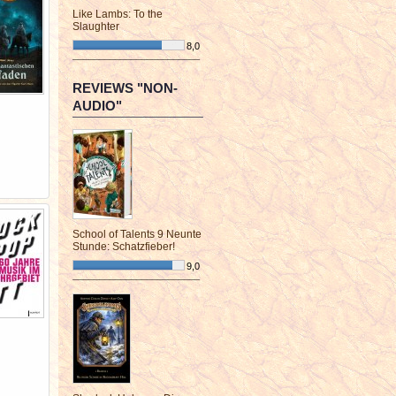
Like Lambs: To the
Slaughter
8,0
¯¯¯¯¯¯¯¯¯¯¯¯¯¯¯¯¯¯¯¯¯¯¯¯
REVIEWS "NON-
AUDIO"
School of Talents 9 Neunte
Stunde: Schatzfieber!
9,0
¯¯¯¯¯¯¯¯¯¯¯¯¯¯¯¯¯¯¯¯¯¯¯¯