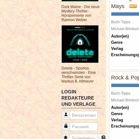
Mays
Dark Maine - Die neue
HOT
Mystery-Thriller-
Hörspielserie von
Raimon Weber
Buch-Tipps
Michael Brinks
Autor(en)
Genre
Verlag
Erscheinungsj
Delete - Spurlos
verschwinden - Eine
Rock & Pop
Thriller-Serie von
Markus B. Altmeyer
LOGIN
Buch-Tipps
REDAKTEURE
Michael Brinks
UND VERLAGE
Autor(en)
Genre
Benutzername
Verlag
Erscheinungsj
Passwort
Sicherheitscode