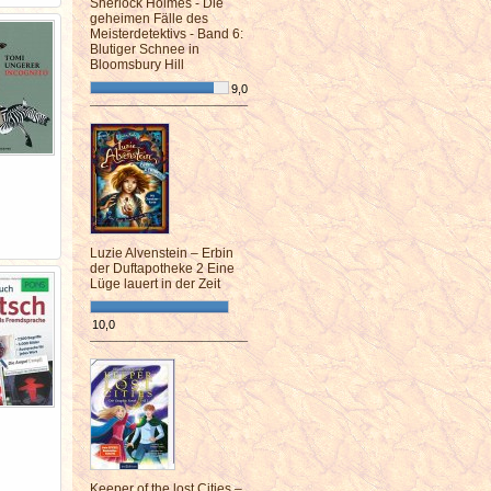
Sherlock Holmes - Die
geheimen Fälle des
Meisterdetektivs - Band 6:
Blutiger Schnee in
Bloomsbury Hill
9,0
¯¯¯¯¯¯¯¯¯¯¯¯¯¯¯¯¯¯¯¯¯¯¯¯
Luzie Alvenstein – Erbin
der Duftapotheke 2 Eine
Lüge lauert in der Zeit
10,0
¯¯¯¯¯¯¯¯¯¯¯¯¯¯¯¯¯¯¯¯¯¯¯¯
Keeper of the lost Cities –