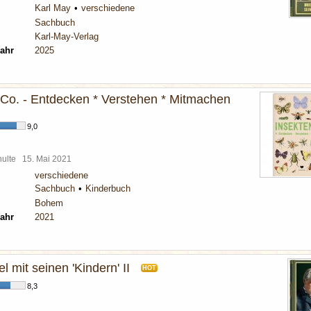
Karl May
verschiedene
Sachbuch
Karl-May-Verlag
ahr
2025
 Co. - Entdecken * Verstehen * Mitmachen
9,0
chulte
15. Mai 2021
verschiedene
Sachbuch
Kinderbuch
Bohem
ahr
2021
l mit seinen 'Kindern' II
HOT
8,3