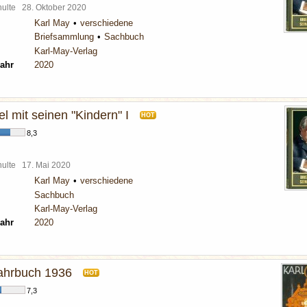
chulte
28. Oktober 2020
Karl May
verschiedene
Briefsammlung
Sachbuch
Karl-May-Verlag
ahr
2020
l mit seinen "Kindern" I
HOT
8,3
chulte
17. Mai 2020
Karl May
verschiedene
Sachbuch
Karl-May-Verlag
ahr
2020
ahrbuch 1936
HOT
7,3