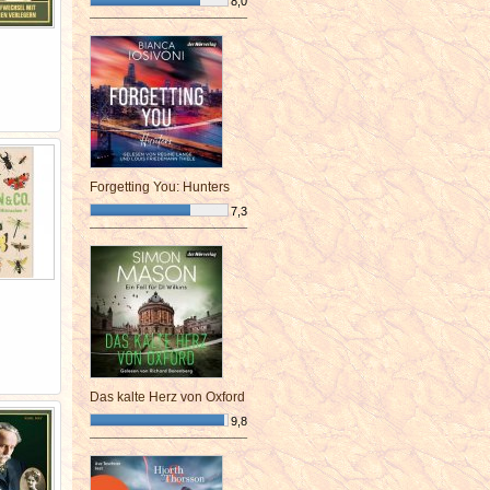
8,0
¯¯¯¯¯¯¯¯¯¯¯¯¯¯¯¯¯¯¯¯¯¯¯¯
Forgetting You: Hunters
7,3
¯¯¯¯¯¯¯¯¯¯¯¯¯¯¯¯¯¯¯¯¯¯¯¯
Das kalte Herz von Oxford
9,8
¯¯¯¯¯¯¯¯¯¯¯¯¯¯¯¯¯¯¯¯¯¯¯¯