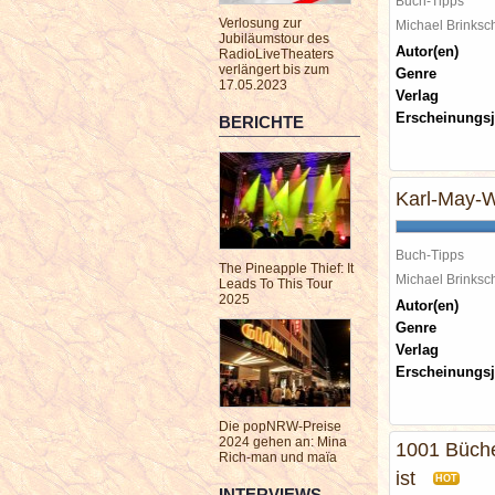
Buch-Tipps
Verlosung zur
Michael Brinks
Jubiläumstour des
Autor(en)
RadioLiveTheaters
verlängert bis zum
Genre
17.05.2023
Verlag
Erscheinungsj
BERICHTE
Karl-May-W
Buch-Tipps
The Pineapple Thief: It
Michael Brinks
Leads To This Tour
2025
Autor(en)
Genre
Verlag
Erscheinungsj
Die popNRW-Preise
2024 gehen an: Mina
1001 Bücher
Rich-man und maïa
ist
HOT
INTERVIEWS