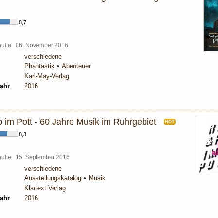
8,7
chulte
06. November 2016
verschiedene
Phantastik
Abenteuer
Karl-May-Verlag
ahr
2016
 im Pott - 60 Jahre Musik im Ruhrgebiet
HOT
8,3
chulte
15. September 2016
verschiedene
Ausstellungskatalog
Musik
Klartext Verlag
ahr
2016