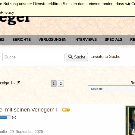
ie Nutzung unserer Dienste erklären Sie sich damit einverstanden, dass wir 
ePrivacy
TES
BERICHTE
VERLOSUNGEN
INTERVIEWS
SPECIALS
RE
Erweiterte Suche
Suche
zeige 1 - 15
Re
1
2
l mit seinen Verlegern I
HOT
9,0
chulte
29. September 2025