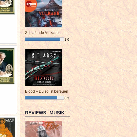
Schlafende Vulkane
9,0
¯¯¯¯¯¯¯¯¯¯¯¯¯¯¯¯¯¯¯¯¯¯¯¯
Blood – Du sollst bereuen
8,3
¯¯¯¯¯¯¯¯¯¯¯¯¯¯¯¯¯¯¯¯¯¯¯¯
REVIEWS "MUSIK"