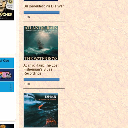
Du Bedeutest Mir Die Welt
10,0
¯¯¯¯¯¯¯¯¯¯¯¯¯¯¯¯¯¯¯¯¯¯¯¯
Atlantic Rain: The Lost
Fisherman’s Blues
Recordings
10,0
¯¯¯¯¯¯¯¯¯¯¯¯¯¯¯¯¯¯¯¯¯¯¯¯