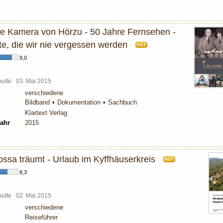
e Kamera von Hörzu - 50 Jahre Fernsehen -
, die wir nie vergessen werden
HOT
9,0
chulte
03. Mai 2015
verschiedene
Bildband
Dokumentation
Sachbuch
Klartext Verlag
ahr
2015
ssa träumt - Urlaub im Kyffhäuserkreis
HOT
8,3
chulte
02. Mai 2015
verschiedene
Reiseführer