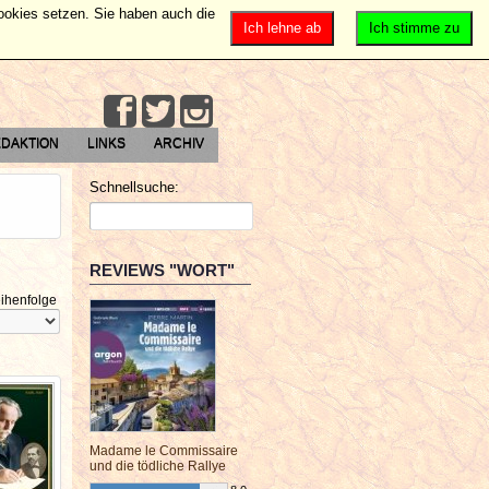
Cookies setzen. Sie haben auch die
Ich lehne ab
Ich stimme zu
DAKTION
LINKS
ARCHIV
Schnellsuche:
REVIEWS "WORT"
ihenfolge
Madame le Commissaire
und die tödliche Rallye