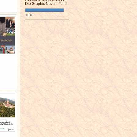
Die Graphic Novel - Teil 2
10,0
¯¯¯¯¯¯¯¯¯¯¯¯¯¯¯¯¯¯¯¯¯¯¯¯