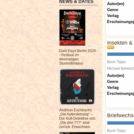
NEWS & DATES
Autor(en)
Genre
Verlag
Erscheinungsj
Insekten &
HOT
Dark Days Berlin 2026
- Festival im
ehemaligen
Buch-Tipps
Stummfilmkino
Michael Brinks
Autor(en)
Genre
Verlag
Erscheinungsj
Andreas Eschbachs
„Die Auferstehung“ –
Briefwechse
Die Kult-Detektive von
„Die drei ???“ sind
zurück. Erwachsen.
Buch-Tipps