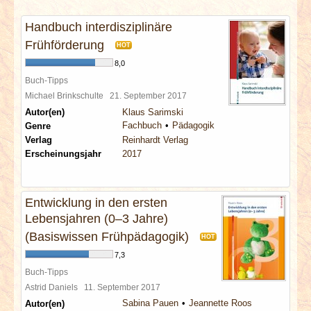
INTERVIEWS
Handbuch interdisziplinäre
SPECIALS
Frühförderung
HOT
8,0
REDAKTION
Buch-Tipps
Michael Brinkschulte
21. September 2017
Autor(en)
Klaus Sarimski
LINKS
Fachbuch
Pädagogik
Genre
Verlag
Reinhardt Verlag
ARCHIV
Erscheinungsjahr
2017
Entwicklung in den ersten
Lebensjahren (0–3 Jahre)
(Basiswissen Frühpädagogik)
HOT
7,3
Buch-Tipps
Astrid Daniels
11. September 2017
Sabina Pauen
Jeannette Roos
Autor(en)