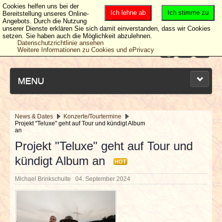
Cookies helfen uns bei der
Ich lehne ab
Ich stimme zu
Bereitstellung unseres Online-
Angebots. Durch die Nutzung
unserer Dienste erklären Sie sich damit einverstanden, dass wir Cookies
setzen. Sie haben auch die Möglichkeit abzulehnen.
Datenschutzrichtlinie ansehen
Weitere Informationen zu Cookies und ePrivacy
MENU
News & Dates
Konzerte/Tourtermine
Projekt "Teluxe" geht auf Tour und kündigt Album
NEUESTE ARTIKEL
an
Projekt "Teluxe" geht auf Tour und
NEWS & DATES
kündigt Album an
HOT
BERICHTE
Michael Brinkschulte
04. September 2024
VERLOSUNGEN