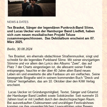
INTERVIEWS
SPECIALS
NEWS & DATES
REDAKTION
Tex Brasket, Sänger der legendären Punkrock-Band Slime,
und Lucas Uecker von der Hamburger Band Liedfett, haben
sich zum neuen musikalischen Projekt Teluxe
zusammengeschlossen. Das Debütalbum erscheint am 07.
LINKS
März 2025.
Berlin, 30.08.2024
ARCHIV
Tex Brasket, ein ehemals obdachloser Straßenmusiker, singt und
schreibt für die legendäre Punkband Slime. Mit seiner einzigartigen
Stimme und vor allem den Lyrics des Albums "Zwei", das auf
Platz 7 der Charts eingestiegen ist, die allesamt seiner Feder
entsprangen, hauchte er der über 40 Jahre alten Band neues
Leben ein und erweiterte die alte Fanbase um ein vielfaches. Seine
bewegende Biografie wird in seinem kommenden Buch "Dreck und
Glitzer" festgehalten, das am 10. Oktober über den KiWi Verlag
erscheint.
Lucas Uecker ist Gründungsmitglied, Texter, Sänger und Gitarrist
der Hamburger Band Liedfett sowie Solokünstler. Seit nunmehr 15
Jahren tourt er mit Liedfett durch den deutschsprachigen Raum.
Bei ausverkauften Clubtourneen und unzähligen Festivalshows
konnten sie ihre unvergleichlichen Livequalitäten unter Beweis