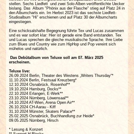
stellen. Sechs Liedfett und zwei Solo Alben veröffentlichte Uecker
bislang. Das Album "Phönix aus der Flasche" stieg auf Platz 24 in
den Albumcharts ein. Im Herbst 2023 ist das sechste Liedfett-
Studioalbum "Hi" erschienen und auf Platz 30 der Albumcharts
eingestiegen.
Eine schicksalshafte Begegnung führte Tex und Lucas zusammen
und es war sofort klar: Hier ist gerade eine Band entstanden. Tex
und Lucas sprechen die gleiche musikalische Sprache. Ihre Liebe
zum Blues und Country wie zum HipHop und Pop vereint sich
mühelos und natürlich.
Das Debütalbum von Teluxe soll am 07. März 2025
erscheinen.
Teluxe live:
26.09.2024 Berlin, Theater des Westens „Writers Thursday“*
11.10.2024 Berlin, Festsaal Kreuzberg*
12.10.2024 Osnabrück, Rosenhof**
19.10.2024 Hamburg, Docks**
22.10.2024 Erlangen, E-Werk**
23.10.2024 Nürnberg, Löwensaal**
24.10.2024 AT-Wien, Arena Open Air**
26.10.2024 CH-Aarau - Kiff
31.10.2024 Münster, Skaters Palace**
25.02.2025 Osnabrück, Buchhandlung zur Heide*
09.05.2025 Nürnberg, Hirsch
* Lesung & Konzert
** Support H-Blockx