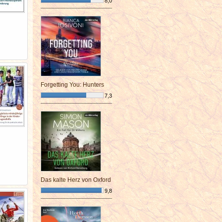
8,0
¯¯¯¯¯¯¯¯¯¯¯¯¯¯¯¯¯¯¯¯¯¯¯¯
Forgetting You: Hunters
7,3
¯¯¯¯¯¯¯¯¯¯¯¯¯¯¯¯¯¯¯¯¯¯¯¯
Das kalte Herz von Oxford
9,8
¯¯¯¯¯¯¯¯¯¯¯¯¯¯¯¯¯¯¯¯¯¯¯¯