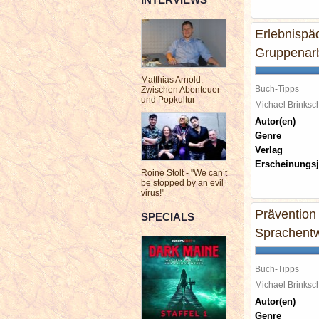
Erlebnispäd
Gruppenarb
Matthias Arnold:
Buch-Tipps
Zwischen Abenteuer
und Popkultur
Michael Brinks
Autor(en)
Genre
Verlag
Erscheinungsj
Roine Stolt - "We can’t
be stopped by an evil
virus!"
Prävention
SPECIALS
Sprachentwi
Buch-Tipps
Michael Brinks
Autor(en)
Genre