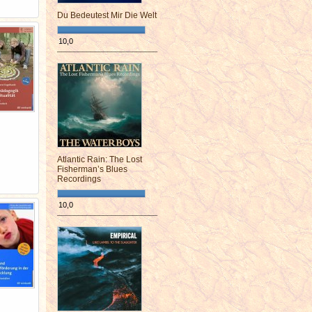
Du Bedeutest Mir Die Welt
10,0
¯¯¯¯¯¯¯¯¯¯¯¯¯¯¯¯¯¯¯¯¯¯¯¯
Atlantic Rain: The Lost
Fisherman’s Blues
Recordings
10,0
¯¯¯¯¯¯¯¯¯¯¯¯¯¯¯¯¯¯¯¯¯¯¯¯