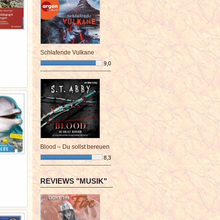
Schlafende Vulkane
9,0
¯¯¯¯¯¯¯¯¯¯¯¯¯¯¯¯¯¯¯¯¯¯¯¯
Blood – Du sollst bereuen
8,3
¯¯¯¯¯¯¯¯¯¯¯¯¯¯¯¯¯¯¯¯¯¯¯¯
REVIEWS "MUSIK"