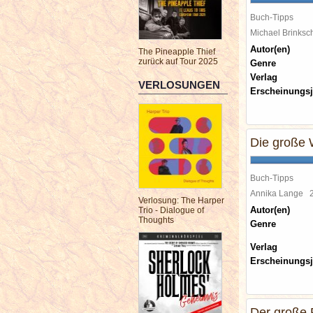
Buch-Tipps
Michael Brinks
Autor(en)
The Pineapple Thief
zurück auf Tour 2025
Genre
Verlag
VERLOSUNGEN
Erscheinungsj
Die große 
Buch-Tipps
Annika Lange
Verlosung: The Harper
Autor(en)
Trio - Dialogue of
Thoughts
Genre
Verlag
Erscheinungsj
Der große F