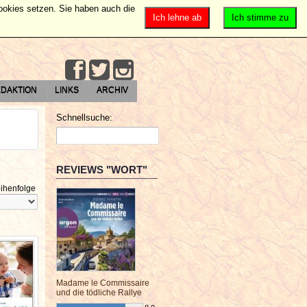
Cookies setzen. Sie haben auch die
Ich lehne ab
Ich stimme zu
DAKTION
LINKS
ARCHIV
Schnellsuche:
REVIEWS "WORT"
ihenfolge
Madame le Commissaire
und die tödliche Rallye