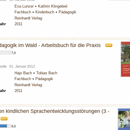
Eva Lunzer
Kathrin Klingebiel
Fachbuch
Kinderbuch
Pädagogik
Reinhardt Verlag
ahr
2011
agogik im Wald - Arbeitsbuch für die Praxis
HOT
7,0
chulte
01. Januar 2012
Hajo Bach
Tobias Bach
Fachbuch
Pädagogik
Reinhardt Verlag
ahr
2011
on kindlichen Sprachentwicklungsstörungen (3 -
HOT
9,0