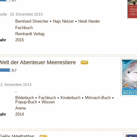
8,7
chulte
10. Dezember 2015
Bernhard Streicher
Hajo Netzer
Heidi Harder
Fachbuch
Reinhardt Verlag
ahr
2015
Welt der Abenteuer Meerestiere
HOT
9,7
21. November 2014
-
Bilderbuch
Fachbuch
Kinderbuch
Mitmach-Buch
Popup-Buch
Wissen
Arena
ahr
2014
elix Weltatlas
HOT