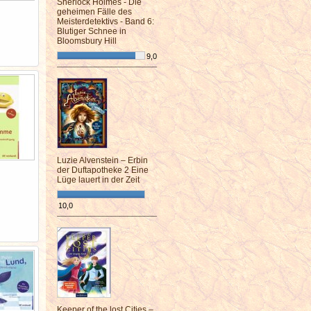
Sherlock Holmes - Die
geheimen Fälle des
Meisterdetektivs - Band 6:
Blutiger Schnee in
Bloomsbury Hill
9,0
¯¯¯¯¯¯¯¯¯¯¯¯¯¯¯¯¯¯¯¯¯¯¯¯
Luzie Alvenstein – Erbin
der Duftapotheke 2 Eine
Lüge lauert in der Zeit
10,0
¯¯¯¯¯¯¯¯¯¯¯¯¯¯¯¯¯¯¯¯¯¯¯¯
Keeper of the lost Cities –