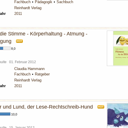
Fachbuch
Pädagogik
Sachbuch
Reinhardt Verlag
ahr
2011
 die Stimme - Körperhaltung - Atmung -
igung
HOT
8,0
chulte
01. Februar 2012
Claudia Hammann
Fachbuch
Ratgeber
Reinhardt Verlag
ahr
2011
r und Lund, der Lese-Rechtschreib-Hund
HOT
10,0
chulte
15. Januar 2012