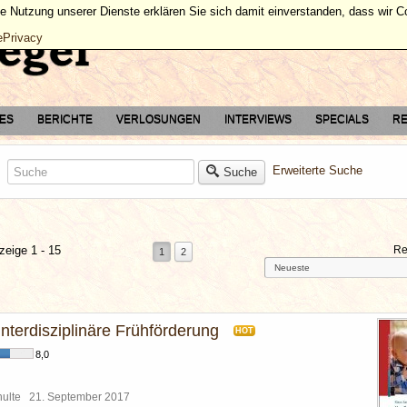
ie Nutzung unserer Dienste erklären Sie sich damit einverstanden, dass wir 
ePrivacy
TES
BERICHTE
VERLOSUNGEN
INTERVIEWS
SPECIALS
RE
Erweiterte Suche
Suche
zeige 1 - 15
Re
1
2
nterdisziplinäre Frühförderung
HOT
8,0
chulte
21. September 2017