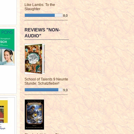
Like Lambs: To the
Slaughter
8,0
¯¯¯¯¯¯¯¯¯¯¯¯¯¯¯¯¯¯¯¯¯¯¯¯
REVIEWS "NON-
AUDIO"
School of Talents 9 Neunte
Stunde: Schatzfieber!
9,0
¯¯¯¯¯¯¯¯¯¯¯¯¯¯¯¯¯¯¯¯¯¯¯¯