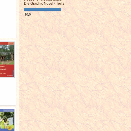
Die Graphic Novel - Teil 2
10,0
¯¯¯¯¯¯¯¯¯¯¯¯¯¯¯¯¯¯¯¯¯¯¯¯