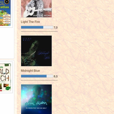
Light The Fire
7,0
¯¯¯¯¯¯¯¯¯¯¯¯¯¯¯¯¯¯¯¯¯¯¯¯
Midnight Blue
8,0
¯¯¯¯¯¯¯¯¯¯¯¯¯¯¯¯¯¯¯¯¯¯¯¯