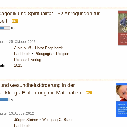
agogik und Spiritualität - 52 Anregungen für
eit
HOT
8,3
chulte
25. Oktober 2013
Albin Muff
Horst Engelhardt
Fachbuch
Pädagogik
Religion
Reinhardt Verlag
ahr
2013
 und Gesundheitsförderung in der
cklung - Einführung mit Materialien
HOT
9,3
chulte
13. August 2012
Jürgen Steiner
Wolfgang G. Braun
Fachbuch