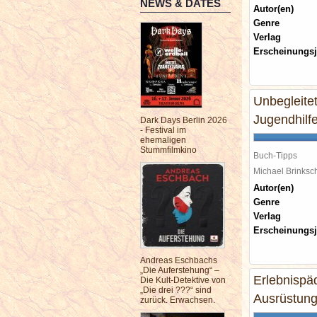
NEWS & DATES
Autor(en)
Genre
Verlag
Erscheinungsj
Unbegleitet
Jugendhilfe
Dark Days Berlin 2026
- Festival im
ehemaligen
Stummfilmkino
Buch-Tipps
Michael Brinks
Autor(en)
Genre
Verlag
Erscheinungsj
Andreas Eschbachs
„Die Auferstehung“ –
Erlebnispäd
Die Kult-Detektive von
„Die drei ???“ sind
Ausrüstung
zurück. Erwachsen.