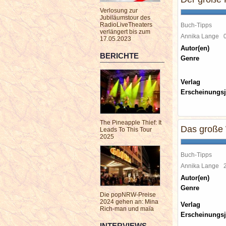
Verlosung zur
Jubiläumstour des
RadioLiveTheaters
Buch-Tipps
verlängert bis zum
Annika Lange
17.05.2023
Autor(en)
BERICHTE
Genre
Verlag
Erscheinungsj
The Pineapple Thief: It
Das große
Leads To This Tour
2025
Buch-Tipps
Annika Lange
Autor(en)
Genre
Die popNRW-Preise
2024 gehen an: Mina
Verlag
Rich-man und maïa
Erscheinungsj
INTERVIEWS