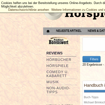
Cookies helfen uns bei der Bereitstellung unseres Online-Angebots. Durch d
Möglichkeit abzulehnen.
Datenschutzrichtlinie ansehen
Weitere Informationen zu Cookies und 
NEUESTE ARTIKEL
NEWS & DA
REVIEWS
Filters
HÖRBÜCHER
20 Ergebnisse - 
HÖRSPIELE
COMEDY U.
KABARETT
MUSIK
Handbuch i
NON-AUDIO-
TIPPS
Buch-Tipps
Michael Brinks