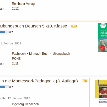
Reinhardt Verlag
ahr
2012
Übungsbuch Deutsch 5.-10. Klasse
HOT
8,7
21. Februar 2012
-
Fachbuch
Mitmach-Buch
Übungsbuch
PONS
ahr
2011
in die Montessori-Pädagogik (3. Auflage)
HOT
8,7
chulte
12. Februar 2012
Ingeborg Hedderich