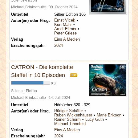
Science-Fiction
Michael Brinkschulte
09. Oktober 2024
Untertitel
Silber Edition 166
Ernst Vlcek
Autor(en) oder Hrsg.
Kurt Mahr
Arndt Ellmer
Peter Griese
Verlag
Eins A Medien
Erscheinungsjahr
2024
CATRON - Die komplette
Staffel in 10 Episoden
HOT
8,3
Science-Fiction
Michael Brinkschulte
14. Juli 2024
Untertitel
Hörbücher 320 - 329
Rüdiger Schäfer
Autor(en) oder Hrsg.
Ruben Wickenhäuser
Marie Erikson
Rainer Schorm
Lucy Guth
Michael Tinnefeld
Verlag
Eins A Medien
Erscheinungsjahr
2024