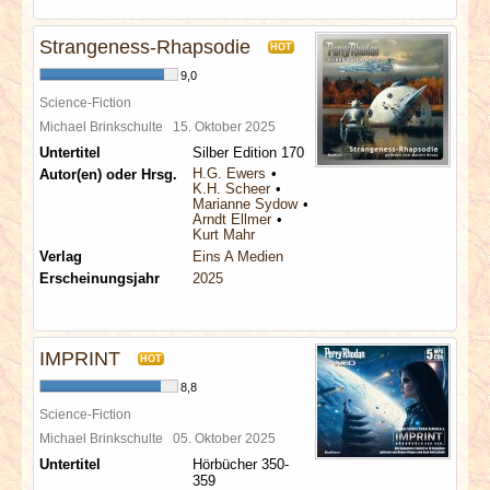
Strangeness-Rhapsodie
HOT
9,0
Science-Fiction
Michael Brinkschulte
15. Oktober 2025
Untertitel
Silber Edition 170
H.G. Ewers
Autor(en) oder Hrsg.
K.H. Scheer
Marianne Sydow
Arndt Ellmer
Kurt Mahr
Verlag
Eins A Medien
Erscheinungsjahr
2025
IMPRINT
HOT
8,8
Science-Fiction
Michael Brinkschulte
05. Oktober 2025
Untertitel
Hörbücher 350-
359