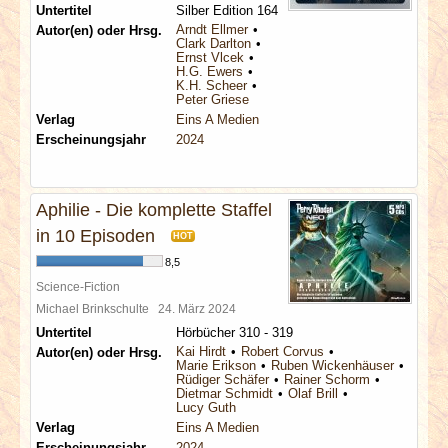
Untertitel
Silber Edition 164
Arndt Ellmer
Autor(en) oder Hrsg.
Clark Darlton
Ernst Vlcek
H.G. Ewers
K.H. Scheer
Peter Griese
Verlag
Eins A Medien
Erscheinungsjahr
2024
Aphilie - Die komplette Staffel
in 10 Episoden
HOT
8,5
Science-Fiction
Michael Brinkschulte
24. März 2024
Untertitel
Hörbücher 310 - 319
Kai Hirdt
Robert Corvus
Autor(en) oder Hrsg.
Marie Erikson
Ruben Wickenhäuser
Rüdiger Schäfer
Rainer Schorm
Dietmar Schmidt
Olaf Brill
Lucy Guth
Verlag
Eins A Medien
Erscheinungsjahr
2024