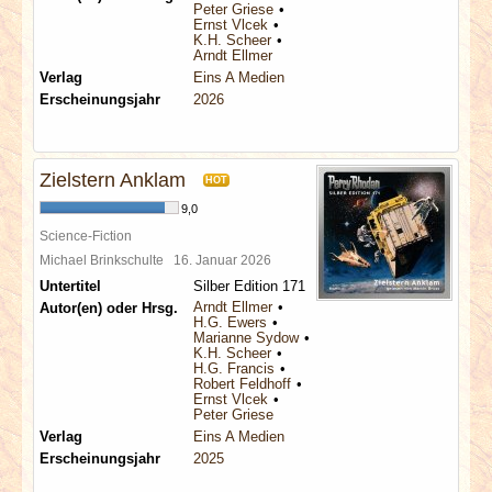
Peter Griese
Ernst Vlcek
K.H. Scheer
Arndt Ellmer
Verlag
Eins A Medien
Erscheinungsjahr
2026
Zielstern Anklam
HOT
9,0
Science-Fiction
Michael Brinkschulte
16. Januar 2026
Untertitel
Silber Edition 171
Arndt Ellmer
Autor(en) oder Hrsg.
H.G. Ewers
Marianne Sydow
K.H. Scheer
H.G. Francis
Robert Feldhoff
Ernst Vlcek
Peter Griese
Verlag
Eins A Medien
Erscheinungsjahr
2025