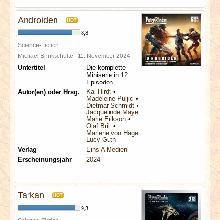
Androiden
HOT
8,8
Science-Fiction
Michael Brinkschulte
11. November 2024
Untertitel
Die komplette
Miniserie in 12
Episoden
Kai Hirdt
Autor(en) oder Hrsg.
Madeleine Puljic
Dietmar Schmidt
Jacquelinde Mayerhofer
Marie Erikson
Olaf Brill
Marlene von Hagen
Lucy Guth
Verlag
Eins A Medien
Erscheinungsjahr
2024
Tarkan
HOT
9,3