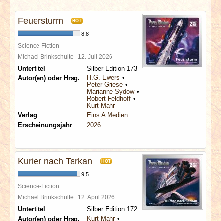
INTERVIEWS
Feuersturm
HOT
SPECIALS
8,8
Science-Fiction
REDAKTION
Michael Brinkschulte
12. Juli 2026
Untertitel
Silber Edition 173
H.G. Ewers
Autor(en) oder Hrsg.
LINKS
Peter Griese
Marianne Sydow
Robert Feldhoff
Kurt Mahr
ARCHIV
Verlag
Eins A Medien
Erscheinungsjahr
2026
Kurier nach Tarkan
HOT
9,5
Science-Fiction
Michael Brinkschulte
12. April 2026
Untertitel
Silber Edition 172
Kurt Mahr
Autor(en) oder Hrsg.