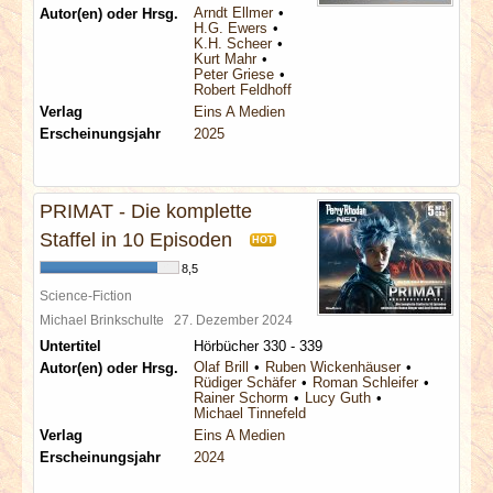
Arndt Ellmer
Autor(en) oder Hrsg.
H.G. Ewers
K.H. Scheer
Kurt Mahr
Peter Griese
Robert Feldhoff
Verlag
Eins A Medien
Erscheinungsjahr
2025
PRIMAT - Die komplette
Staffel in 10 Episoden
HOT
8,5
Science-Fiction
Michael Brinkschulte
27. Dezember 2024
Untertitel
Hörbücher 330 - 339
Olaf Brill
Ruben Wickenhäuser
Autor(en) oder Hrsg.
Rüdiger Schäfer
Roman Schleifer
Rainer Schorm
Lucy Guth
Michael Tinnefeld
Verlag
Eins A Medien
Erscheinungsjahr
2024