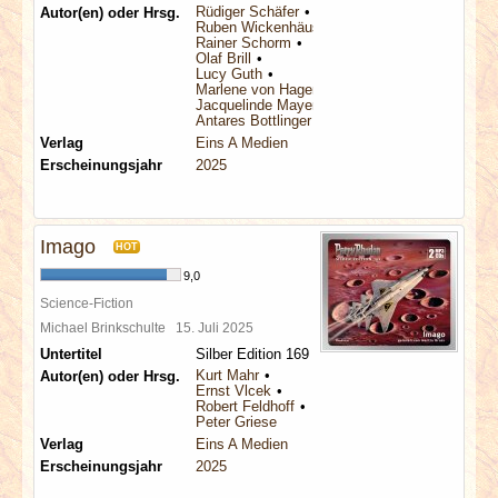
Rüdiger Schäfer
Autor(en) oder Hrsg.
Ruben Wickenhäuser
Rainer Schorm
Olaf Brill
Lucy Guth
Marlene von Hagen
Jacquelinde Mayerhofer
Antares Bottlinger
Verlag
Eins A Medien
Erscheinungsjahr
2025
Imago
HOT
9,0
Science-Fiction
Michael Brinkschulte
15. Juli 2025
Untertitel
Silber Edition 169
Kurt Mahr
Autor(en) oder Hrsg.
Ernst Vlcek
Robert Feldhoff
Peter Griese
Verlag
Eins A Medien
Erscheinungsjahr
2025