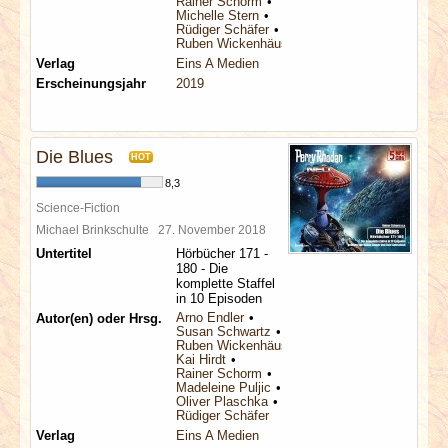
Rainer Schorm
Michelle Stern
Rüdiger Schäfer
Ruben Wickenhäuser
Verlag
Eins A Medien
Erscheinungsjahr
2019
Die Blues
HOT
8,3
Science-Fiction
Michael Brinkschulte
27. November 2018
Untertitel
Hörbücher 171 -
180 - Die
komplette Staffel
in 10 Episoden
Arno Endler
Autor(en) oder Hrsg.
Susan Schwartz
Ruben Wickenhäuser
Kai Hirdt
Rainer Schorm
Madeleine Puljic
Oliver Plaschka
Rüdiger Schäfer
Verlag
Eins A Medien