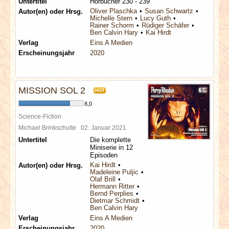
Untertitel
Hörbücher 230 - 239
Oliver Plaschka
Susan Schwartz
Autor(en) oder Hrsg.
Michelle Stern
Lucy Guth
Rainer Schorm
Rüdiger Schäfer
Ben Calvin Hary
Kai Hirdt
Verlag
Eins A Medien
Erscheinungsjahr
2020
MISSION SOL 2
HOT
8,0
Science-Fiction
Michael Brinkschulte
02. Januar 2021
Untertitel
Die komplette
Miniserie in 12
Episoden
Kai Hirdt
Autor(en) oder Hrsg.
Madeleine Puljic
Olaf Brill
Hermann Ritter
Bernd Perplies
Dietmar Schmidt
Ben Calvin Hary
Verlag
Eins A Medien
Erscheinungsjahr
2020