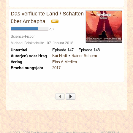
Das verfluchte Land / Schatten
über Ambaphal
HOT
7,3
Science-Fiction
Michael Brinkschulte
07. Januar 2018
Untertitel
Episode 147 + Episode 148
Kai Hirdt
Rainer Schorm
Autor(en) oder Hrsg.
Verlag
Eins A Medien
Erscheinungsjahr
2017
© 2002 - 2026 Der Hörspiegel - Lesen, was hörenswert ist. ---
IMPRESSUM
---