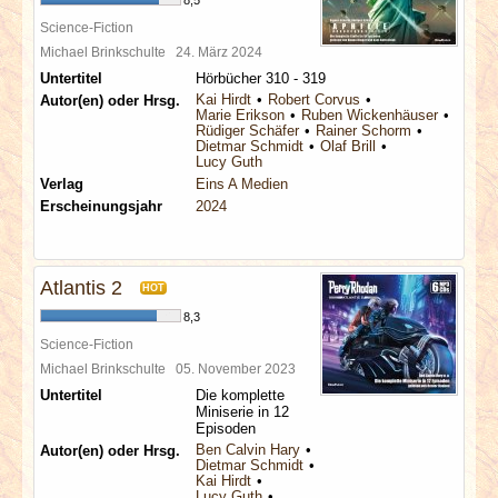
8,5
Science-Fiction
Michael Brinkschulte
24. März 2024
Untertitel
Hörbücher 310 - 319
Kai Hirdt
Robert Corvus
Autor(en) oder Hrsg.
Marie Erikson
Ruben Wickenhäuser
Rüdiger Schäfer
Rainer Schorm
Dietmar Schmidt
Olaf Brill
Lucy Guth
Verlag
Eins A Medien
Erscheinungsjahr
2024
Atlantis 2
HOT
8,3
Science-Fiction
Michael Brinkschulte
05. November 2023
Untertitel
Die komplette
Miniserie in 12
Episoden
Ben Calvin Hary
Autor(en) oder Hrsg.
Dietmar Schmidt
Kai Hirdt
Lucy Guth