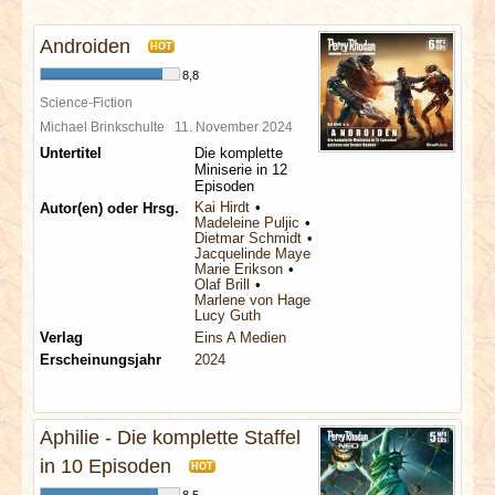
INTERVIEWS
Androiden
HOT
SPECIALS
8,8
Science-Fiction
REDAKTION
Michael Brinkschulte
11. November 2024
Untertitel
Die komplette
Miniserie in 12
LINKS
Episoden
Kai Hirdt
Autor(en) oder Hrsg.
Madeleine Puljic
ARCHIV
Dietmar Schmidt
Jacquelinde Mayerhofer
Marie Erikson
Olaf Brill
Marlene von Hagen
Lucy Guth
Verlag
Eins A Medien
Erscheinungsjahr
2024
Aphilie - Die komplette Staffel
in 10 Episoden
HOT