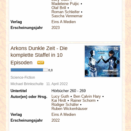
Madeleine Puljic
Olaf Brill
Roman Schleifer
Sascha Vennemann
Verlag
Eins A Medien
Erscheinungsjahr
2023
Arkons Dunkle Zeit - Die
komplette Staffel in 10
Episoden
HOT
8,8
Science-Fiction
Michael Brinkschulte
11. April 2022
Untertitel
Hörbücher 260 - 269
Lucy Guth
Ben Calvin Hary
Autor(en) oder Hrsg.
Kai Hirdt
Rainer Schorm
Rüdiger Schäfer
Ruben Wickenhäuser
Verlag
Eins A Medien
Erscheinungsjahr
2022