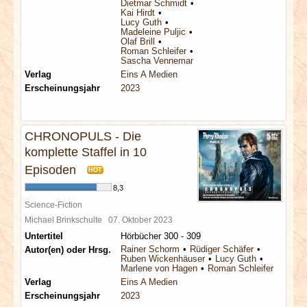
Dietmar Schmidt
Kai Hirdt
Lucy Guth
Madeleine Puljic
Olaf Brill
Roman Schleifer
Sascha Vennemann
Verlag
Eins A Medien
Erscheinungsjahr
2023
CHRONOPULS - Die
komplette Staffel in 10
Episoden
HOT
8,3
Science-Fiction
Michael Brinkschulte
07. Oktober 2023
Untertitel
Hörbücher 300 - 309
Rainer Schorm
Rüdiger Schäfer
Autor(en) oder Hrsg.
Ruben Wickenhäuser
Lucy Guth
Marlene von Hagen
Roman Schleifer
Verlag
Eins A Medien
Erscheinungsjahr
2023