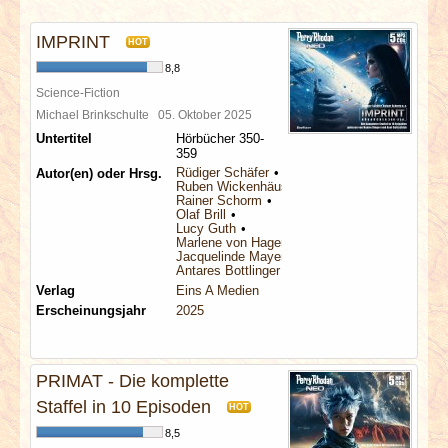
INTERVIEWS
IMPRINT
HOT
SPECIALS
8,8
Science-Fiction
REDAKTION
Michael Brinkschulte
05. Oktober 2025
Untertitel
Hörbücher 350-
359
LINKS
Rüdiger Schäfer
Autor(en) oder Hrsg.
Ruben Wickenhäuser
Rainer Schorm
Olaf Brill
ARCHIV
Lucy Guth
Marlene von Hagen
Jacquelinde Mayerhofer
Antares Bottlinger
Verlag
Eins A Medien
Erscheinungsjahr
2025
PRIMAT - Die komplette
Staffel in 10 Episoden
HOT
8,5