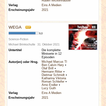
Ruben Wickenhäuser
Verlag
Eins A Medien
Erscheinungsjahr
2021
WEGA
HOT
9,0
Science-Fiction
Michael Brinkschulte
31. Oktober 2021
Untertitel
Die komplette
Miniserie in 12
Episoden
Michael Marcus Thurner
Autor(en) oder Hrsg.
Ben Calvin Hary
Olaf Brill
Hermann Ritter
Dietmar Schmidt
Katharina Viktoria Haderer
Roman Schleifer
Arno Endler
Lucy Guth
Verlag
Eins A Medien
Erscheinungsjahr
2021