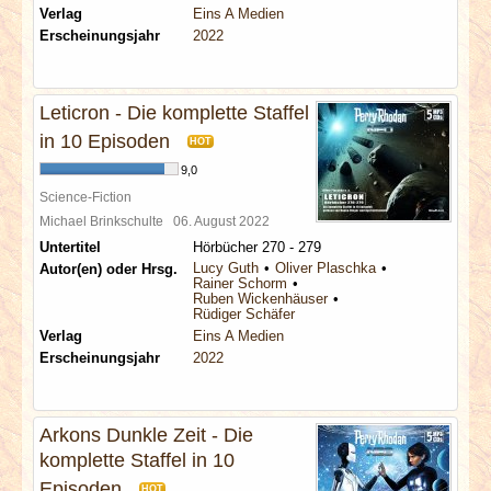
Verlag
Eins A Medien
Erscheinungsjahr
2022
Leticron - Die komplette Staffel
in 10 Episoden
HOT
9,0
Science-Fiction
Michael Brinkschulte
06. August 2022
Untertitel
Hörbücher 270 - 279
Lucy Guth
Oliver Plaschka
Autor(en) oder Hrsg.
Rainer Schorm
Ruben Wickenhäuser
Rüdiger Schäfer
Verlag
Eins A Medien
Erscheinungsjahr
2022
Arkons Dunkle Zeit - Die
komplette Staffel in 10
Episoden
HOT