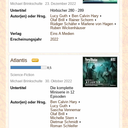
Michael Brinkschulte
23. Dezember 2022
Untertitel
Hörbücher 280 - 289
Lucy Guth
Ben Calvin Hary
Autor(en) oder Hrsg.
Olaf Brill
Rainer Schorm
Rüdiger Schäfer
Marlene von Hagen
Ruben Wickenhäuser
Verlag
Eins A Medien
Erscheinungsjahr
2022
Atlantis
HOT
8,5
Science-Fiction
Michael Brinkschulte
30. Oktober 2022
Untertitel
Die komplette
Miniserie in 12
Episoden
Ben Calvin Hary
Autor(en) oder Hrsg.
Lucy Guth
Sascha Vennemann
Olaf Brill
Michelle Stern
Dietmar Schmidt
Roman Schleifer