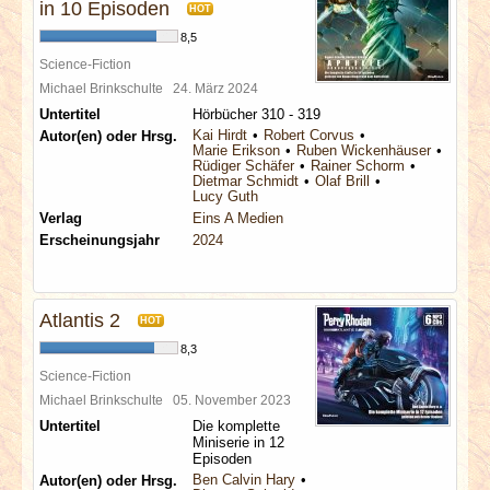
in 10 Episoden
HOT
8,5
Science-Fiction
Michael Brinkschulte
24. März 2024
Untertitel
Hörbücher 310 - 319
Kai Hirdt
Robert Corvus
Autor(en) oder Hrsg.
Marie Erikson
Ruben Wickenhäuser
Rüdiger Schäfer
Rainer Schorm
Dietmar Schmidt
Olaf Brill
Lucy Guth
Verlag
Eins A Medien
Erscheinungsjahr
2024
Atlantis 2
HOT
8,3
Science-Fiction
Michael Brinkschulte
05. November 2023
Untertitel
Die komplette
Miniserie in 12
Episoden
Ben Calvin Hary
Autor(en) oder Hrsg.