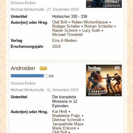
Science-Fiction
Michael Brinkschulte
27. Dezember 2024
Untertitel
Hörbücher 330 - 339
Olaf Brill
Ruben Wickenhäuser
Autor(en) oder Hrsg.
Rüdiger Schäfer
Roman Schleifer
Rainer Schorm
Lucy Guth
Michael Tinnefeld
Verlag
Eins A Medien
Erscheinungsjahr
2024
Androiden
HOT
8,8
Science-Fiction
Michael Brinkschulte
11. November 2024
Untertitel
Die komplette
Miniserie in 12
Episoden
Kai Hirdt
Autor(en) oder Hrsg.
Madeleine Puljic
Dietmar Schmidt
Jacquelinde Mayerhofer
Marie Erikson
Olaf Brill