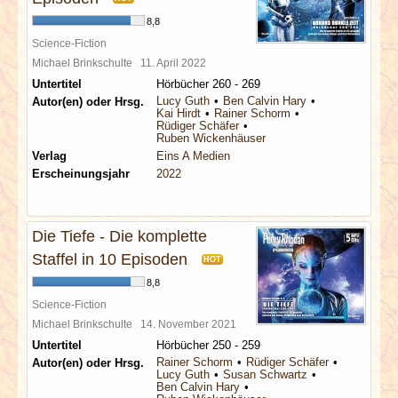
8,8
Science-Fiction
Michael Brinkschulte
11. April 2022
Untertitel
Hörbücher 260 - 269
Lucy Guth
Ben Calvin Hary
Autor(en) oder Hrsg.
Kai Hirdt
Rainer Schorm
Rüdiger Schäfer
Ruben Wickenhäuser
Verlag
Eins A Medien
Erscheinungsjahr
2022
Die Tiefe - Die komplette
Staffel in 10 Episoden
HOT
8,8
Science-Fiction
Michael Brinkschulte
14. November 2021
Untertitel
Hörbücher 250 - 259
Rainer Schorm
Rüdiger Schäfer
Autor(en) oder Hrsg.
Lucy Guth
Susan Schwartz
Ben Calvin Hary