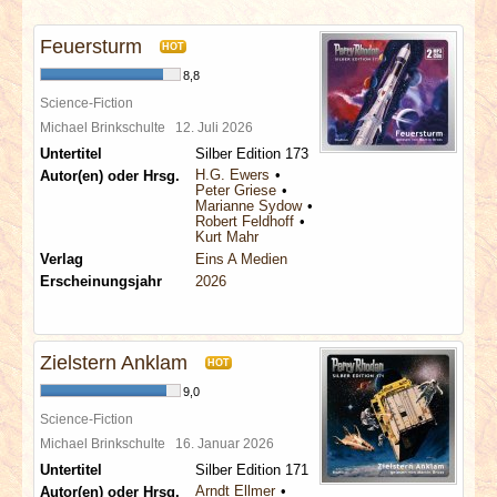
INTERVIEWS
Feuersturm
HOT
SPECIALS
8,8
Science-Fiction
REDAKTION
Michael Brinkschulte
12. Juli 2026
Untertitel
Silber Edition 173
H.G. Ewers
Autor(en) oder Hrsg.
LINKS
Peter Griese
Marianne Sydow
Robert Feldhoff
Kurt Mahr
ARCHIV
Verlag
Eins A Medien
Erscheinungsjahr
2026
Zielstern Anklam
HOT
9,0
Science-Fiction
Michael Brinkschulte
16. Januar 2026
Untertitel
Silber Edition 171
Arndt Ellmer
Autor(en) oder Hrsg.