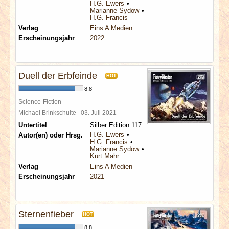
H.G. Ewers
Marianne Sydow
H.G. Francis
Verlag
Eins A Medien
Erscheinungsjahr
2022
Duell der Erbfeinde
HOT
8,8
Science-Fiction
Michael Brinkschulte
03. Juli 2021
Untertitel
Silber Edition 117
H.G. Ewers
Autor(en) oder Hrsg.
H.G. Francis
Marianne Sydow
Kurt Mahr
Verlag
Eins A Medien
Erscheinungsjahr
2021
Sternenfieber
HOT
8,8