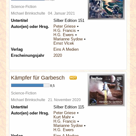
Science-Fiction
Michael Brinkschulte
04. Januar 2021
Untertitel
Silber Edition 151
Peter Griese
Autor(en) oder Hrsg.
H.G. Francis
H.G. Ewers
Marianne Sydow
Ernst Vlcek
Verlag
Eins A Medien
Erscheinungsjahr
2020
Kämpfer für Garbesch
HOT
8,5
Science-Fiction
Michael Brinkschulte
21. November 2020
Untertitel
Silber Edition 115
Peter Griese
Autor(en) oder Hrsg.
Kurt Mahr
H.G. Francis
Marianne Sydow
H.G. Ewers
Verlag
Eins A Medien