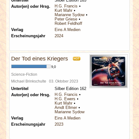
Untertitel
Silber Edition 165
H.G. Francis
Autor(en) oder Hrsg.
Kurt Mahr
Marianne Sydow
Peter Griese
Robert Feldhoff
Verlag
Eins A Medien
Erscheinungsjahr
2024
Der Tod eines Kriegers
HOT
9,0
Science-Fiction
Michael Brinkschulte
03. Oktober 2023
Untertitel
Silber Edition 162
H.G. Francis
Autor(en) oder Hrsg.
H.G. Ewers
Kurt Mahr
Arndt Ellmer
Marianne Sydow
Verlag
Eins A Medien
Erscheinungsjahr
2023