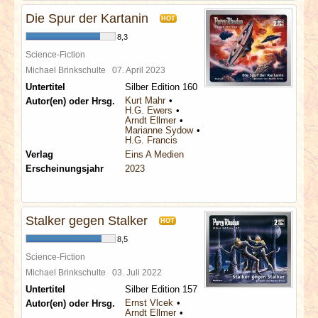
Die Spur der Kartanin
HOT
8,3
Science-Fiction
Michael Brinkschulte
07. April 2023
Untertitel
Silber Edition 160
Kurt Mahr
Autor(en) oder Hrsg.
H.G. Ewers
Arndt Ellmer
Marianne Sydow
H.G. Francis
Verlag
Eins A Medien
Erscheinungsjahr
2023
Stalker gegen Stalker
HOT
8,5
Science-Fiction
Michael Brinkschulte
03. Juli 2022
Untertitel
Silber Edition 157
Ernst Vlcek
Autor(en) oder Hrsg.
Arndt Ellmer