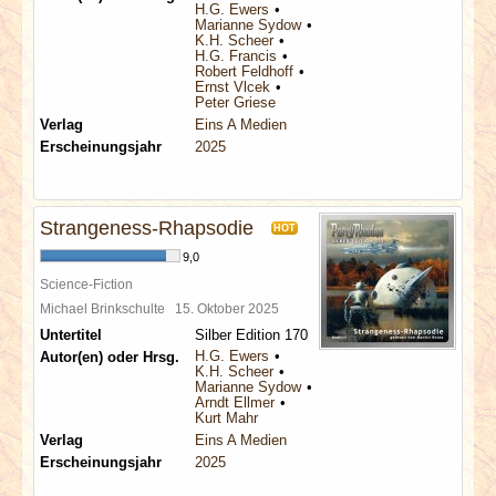
H.G. Ewers
Marianne Sydow
K.H. Scheer
H.G. Francis
Robert Feldhoff
Ernst Vlcek
Peter Griese
Verlag
Eins A Medien
Erscheinungsjahr
2025
Strangeness-Rhapsodie
HOT
9,0
Science-Fiction
Michael Brinkschulte
15. Oktober 2025
Untertitel
Silber Edition 170
H.G. Ewers
Autor(en) oder Hrsg.
K.H. Scheer
Marianne Sydow
Arndt Ellmer
Kurt Mahr
Verlag
Eins A Medien
Erscheinungsjahr
2025