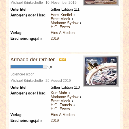
Michael Brinkschulte
10. November 2019
Untertitel
Silber Edition 111
Hans Kneifel
Autor(en) oder Hrsg.
Ernst Vlcek
Marianne Sydow
H.G. Ewers
Verlag
Eins A Medien
Erscheinungsjahr
2019
Armada der Orbiter
HOT
9,0
Science-Fiction
Michael Brinkschulte
25. August 2019
Untertitel
Silber Edition 110
Kurt Mahr
Autor(en) oder Hrsg.
Marianne Sydow
Ernst Vlcek
H.G. Francis
H.G. Ewers
Verlag
Eins A Medien
Erscheinungsjahr
2019