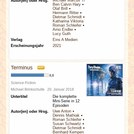
Michael Marcus Thurner
Autor(en) oder Hrsg.
Ben Calvin Hary
Olaf Brill
Hermann Ritter
Dietmar Schmidt
Katharina Viktoria Haderer
Roman Schleifer
Arno Endler
Lucy Guth
Verlag
Eins A Medien
Erscheinungsjahr
2021
Terminus
HOT
8,8
Science-Fiction
Michael Brinkschulte
20. Januar 2018
Untertitel
Die komplette
Mini-Serie in 12
Episoden
Uwe Anton
Autor(en) oder Hrsg.
Dennis Mathiak
Roman Schleifer
Susan Schwartz
Dietmar Schmidt
Bernhard Kempen