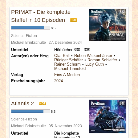
INTERVIEWS
PRIMAT - Die komplette
SPECIALS
Staffel in 10 Episoden
HOT
8,5
REDAKTION
Science-Fiction
Michael Brinkschulte
27. Dezember 2024
Untertitel
Hörbücher 330 - 339
LINKS
Olaf Brill
Ruben Wickenhäuser
Autor(en) oder Hrsg.
Rüdiger Schäfer
Roman Schleifer
Rainer Schorm
Lucy Guth
ARCHIV
Michael Tinnefeld
Verlag
Eins A Medien
Erscheinungsjahr
2024
Atlantis 2
HOT
8,3
Science-Fiction
Michael Brinkschulte
05. November 2023
Untertitel
Die komplette
Miniserie in 12