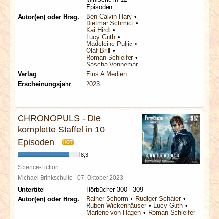
Episoden
Ben Calvin Hary
Autor(en) oder Hrsg.
Dietmar Schmidt
Kai Hirdt
Lucy Guth
Madeleine Puljic
Olaf Brill
Roman Schleifer
Sascha Vennemann
Verlag
Eins A Medien
Erscheinungsjahr
2023
CHRONOPULS - Die
komplette Staffel in 10
Episoden
HOT
8,3
Science-Fiction
Michael Brinkschulte
07. Oktober 2023
Untertitel
Hörbücher 300 - 309
Rainer Schorm
Rüdiger Schäfer
Autor(en) oder Hrsg.
Ruben Wickenhäuser
Lucy Guth
Marlene von Hagen
Roman Schleifer