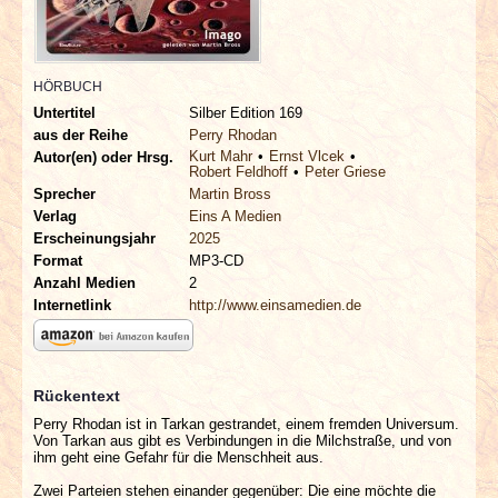
INTERVIEWS
SPECIALS
HÖRBUCH
Untertitel
Silber Edition 169
REDAKTION
aus der Reihe
Perry Rhodan
Kurt Mahr
Ernst Vlcek
Autor(en) oder Hrsg.
Robert Feldhoff
Peter Griese
LINKS
Sprecher
Martin Bross
Verlag
Eins A Medien
Erscheinungsjahr
2025
ARCHIV
Format
MP3-CD
Anzahl Medien
2
Internetlink
http://www.einsamedien.de
Rückentext
Perry Rhodan ist in Tarkan gestrandet, einem fremden Universum.
Von Tarkan aus gibt es Verbindungen in die Milchstraße, und von
ihm geht eine Gefahr für die Menschheit aus.
Zwei Parteien stehen einander gegenüber: Die eine möchte die