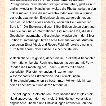
Protagonisten Perry Rhodan stattgefunden haben, geht es nun
endlich wieder mit Handlungen weiter, die Rhodan selbst in den
Fokus rücken. Dass dieser verschwunden war, war aufgrund
der recht spannenden Ereignisse bislang zu verschmerzen,
doch es ist schon etwas anderes, wenn der Held wieder "an
Bord ist". Die Ereignisse dieser Silber Edition bieten dann auch
eine Vielzahl neuer Informationen, Figuren und Orte, die das
Geschehen ausmachen. Geschrieben wurden die in der Silber
Edition zusammengeführten sechs Romane von vier Autoren,
von denen Ernst Vlcek und Robert Feldhoff jeweils zwei und
Kurz Mahr sowie Peter Griese je einen beisteuern.
Vielschichtige Ereignisse, denen die im Rückentext benannten
Informationen bereits Rechnung tragen, lassen uns mit Perry
Rhodan die Umgebung des Charif-Systems mit seinen
besiedelten Planeten erkunden. Hinzu kommen
wissenschaftliche Erkenntnisse und Entwicklungen,
Hintergrundinformationen zu bestimmten Völkern bis hin zu
deren Lebensverlauf und dem Sterberitual.
Eine gelungene Rückkehr von Perry Rhodan und zugleich ein
Handlungsverlauf, der noch viele Entwicklungen verlangt, um
angerissene Themen und Entwicklungen abzuschließen bzw.