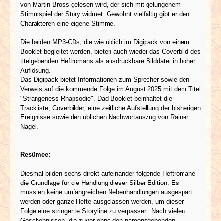
von Martin Bross gelesen wird, der sich mit gelungenem
Stimmspiel der Story widmet. Gewohnt vielfältig gibt er den
Charakteren eine eigene Stimme.
Die beiden MP3-CDs, die wie üblich im Digipack von einem
Booklet begleitet werden, bieten auch wieder das Coverbild des
titelgebenden Heftromans als ausdruckbare Bilddatei in hoher
Auflösung.
Das Digipack bietet Informationen zum Sprecher sowie den
Verweis auf die kommende Folge im August 2025 mit dem Titel
"Strangeness-Rhapsodie". Dad Booklet beinhaltet die
Trackliste, Coverbilder, eine zeitliche Aufstellung der bisherigen
Ereignisse sowie den üblichen Nachwortauszug von Rainer
Nagel.
Resümee:
Diesmal bilden sechs direkt aufeinander folgende Heftromane
die Grundlage für die Handlung dieser Silber Edition. Es
mussten keine umfangreichen Nebenhandlungen ausgespart
werden oder ganze Hefte ausgelassen werden, um dieser
Folge eine stringente Storyline zu verpassen. Nach vielen
Geschehnissen, die zuvor ohne den namensgebenden