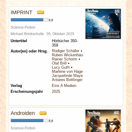
INTERVIEWS
IMPRINT
HOT
SPECIALS
8,8
Science-Fiction
REDAKTION
Michael Brinkschulte
05. Oktober 2025
Untertitel
Hörbücher 350-
359
LINKS
Rüdiger Schäfer
Autor(en) oder Hrsg.
Ruben Wickenhäuser
Rainer Schorm
Olaf Brill
ARCHIV
Lucy Guth
Marlene von Hagen
Jacquelinde Mayerhofer
Antares Bottlinger
Verlag
Eins A Medien
Erscheinungsjahr
2025
Androiden
HOT
8,8
Science-Fiction