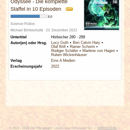
Odyssee - Die komplette
Staffel in 10 Episoden
HOT
8,0
Science-Fiction
Michael Brinkschulte
23. Dezember 2022
Untertitel
Hörbücher 280 - 289
Lucy Guth
Ben Calvin Hary
Autor(en) oder Hrsg.
Olaf Brill
Rainer Schorm
Rüdiger Schäfer
Marlene von Hagen
Ruben Wickenhäuser
Verlag
Eins A Medien
Erscheinungsjahr
2022
© 2002 - 2026 Der Hörspiegel - Lesen, was hörenswert ist. ---
IMPRESSUM
---