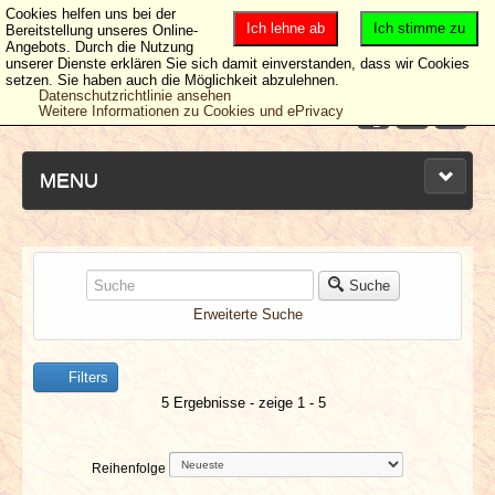
Cookies helfen uns bei der
Ich lehne ab
Ich stimme zu
Bereitstellung unseres Online-
Angebots. Durch die Nutzung
unserer Dienste erklären Sie sich damit einverstanden, dass wir Cookies
setzen. Sie haben auch die Möglichkeit abzulehnen.
Datenschutzrichtlinie ansehen
Weitere Informationen zu Cookies und ePrivacy
MENU
NEUESTE ARTIKEL
Suche
Erweiterte Suche
NEWS & DATES
Filters
BERICHTE
5 Ergebnisse - zeige 1 - 5
VERLOSUNGEN
Reihenfolge