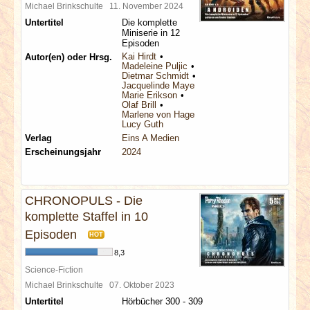
Michael Brinkschulte
11. November 2024
Untertitel
Die komplette
Miniserie in 12
Episoden
Kai Hirdt
Autor(en) oder Hrsg.
Madeleine Puljic
Dietmar Schmidt
Jacquelinde Mayerhofer
Marie Erikson
Olaf Brill
Marlene von Hagen
Lucy Guth
Verlag
Eins A Medien
Erscheinungsjahr
2024
CHRONOPULS - Die
komplette Staffel in 10
Episoden
HOT
8,3
Science-Fiction
Michael Brinkschulte
07. Oktober 2023
Untertitel
Hörbücher 300 - 309