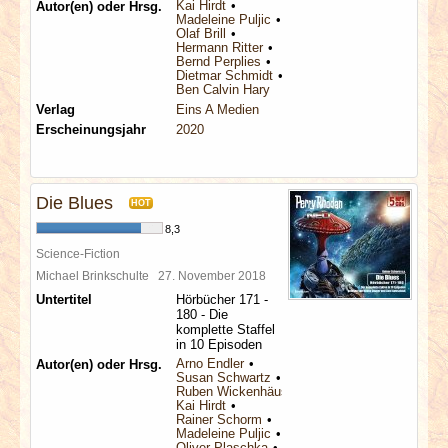
Kai Hirdt
Autor(en) oder Hrsg.
Madeleine Puljic
Olaf Brill
Hermann Ritter
Bernd Perplies
Dietmar Schmidt
Ben Calvin Hary
Verlag
Eins A Medien
Erscheinungsjahr
2020
Die Blues
HOT
8,3
Science-Fiction
Michael Brinkschulte
27. November 2018
Untertitel
Hörbücher 171 -
180 - Die
komplette Staffel
in 10 Episoden
Arno Endler
Autor(en) oder Hrsg.
Susan Schwartz
Ruben Wickenhäuser
Kai Hirdt
Rainer Schorm
Madeleine Puljic
Oliver Plaschka