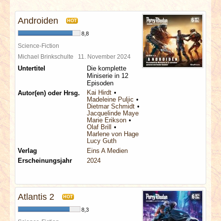
INTERVIEWS
Androiden
HOT
SPECIALS
8,8
Science-Fiction
REDAKTION
Michael Brinkschulte
11. November 2024
Untertitel
Die komplette
Miniserie in 12
LINKS
Episoden
Kai Hirdt
Autor(en) oder Hrsg.
Madeleine Puljic
ARCHIV
Dietmar Schmidt
Jacquelinde Mayerhofer
Marie Erikson
Olaf Brill
Marlene von Hagen
Lucy Guth
Verlag
Eins A Medien
Erscheinungsjahr
2024
Atlantis 2
HOT
8,3