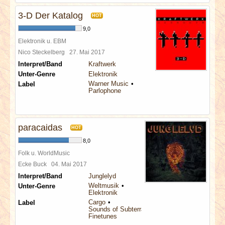
3-D Der Katalog
HOT
9,0
Elektronik u. EBM
Nico Steckelberg
27. Mai 2017
Interpret/Band
Kraftwerk
Unter-Genre
Elektronik
Warner Music
Label
Parlophone
paracaidas
HOT
8,0
Folk u. WorldMusic
Ecke Buck
04. Mai 2017
Interpret/Band
Junglelyd
Weltmusik
Unter-Genre
Elektronik
Cargo
Label
Sounds of Subterrania
Finetunes