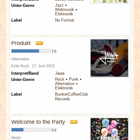
Jazz
Unter-Genre
Weltmusik
Elektronik
Label
No Format
Produkt
HOT
7,0
Alternative
Ecke Buck
17. Juni 2022
Interpret/Band
Jawa
Rock
Punk
Unter-Genre
Alternative
Elektronik
Label
BunkerCoffeeClub
Records
Welcome to the Party
HOT
3,0
Metal