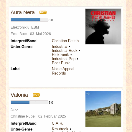
INTERVIEWS
Aura Nera
HOT
SPECIALS
8,0
Elektronik u. EBM
REDAKTION
Ecke Buck
03. Mai 2026
Interpret/Band
Christian Fetish
Industrial
Unter-Genre
LINKS
Industrial Rock
Elektronik
Industrial-Pop
Post Punk
ARCHIV
Label
Noise Appeal
Records
Valonia
HOT
5,0
Jazz
Christine Rubel
02. Februar 2025
Interpret/Band
C.A.R.
Krautrock
Unter-Genre