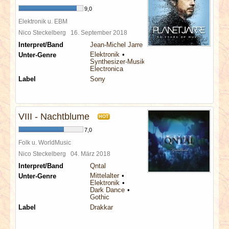
9,0
Elektronik u. EBM
Nico Steckelberg
16. September 2018
Interpret/Band
Jean-Michel Jarre
Elektronik
Unter-Genre
Synthesizer-Musik
Electronica
Label
Sony
VIII - Nachtblume
HOT
7,0
Folk u. WorldMusic
Nico Steckelberg
04. März 2018
Interpret/Band
Qntal
Mittelalter
Unter-Genre
Elektronik
Dark Dance
Gothic
Label
Drakkar