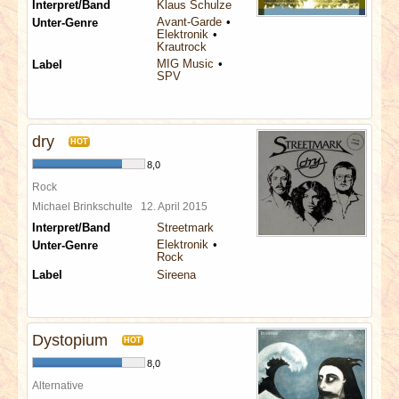
Interpret/Band
Klaus Schulze
Avant-Garde
Unter-Genre
Elektronik
Krautrock
MIG Music
Label
SPV
dry
HOT
8,0
Rock
Michael Brinkschulte
12. April 2015
Interpret/Band
Streetmark
Elektronik
Unter-Genre
Rock
Label
Sireena
Dystopium
HOT
8,0
Alternative