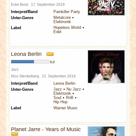
Ecke Buck
17. September 2019
Interpret/Band
Painkiller Party
Metalcore
Unter-Genre
Elektronik
Hopeless World
Label
Edel
Leona Berlin
HOT
6,0
Jazz
Nico Steckelberg
21. September 2018
Interpret/Band
Leona Berlin
Jazz
Nu Jazz
Unter-Genre
Elektronik
Soul
RnB
Hip Hop
Label
Warner Music
Planet Jarre - Years of Music
HOT