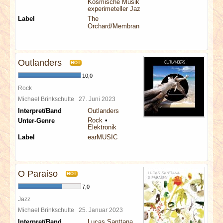
Kosmische Musik
experimeteller Jazz
Label
The
Orchard/Membran
Outlanders
HOT
10,0
Rock
Michael Brinkschulte
27. Juni 2023
Interpret/Band
Outlanders
Rock
Unter-Genre
Elektronik
Label
earMUSIC
O Paraiso
HOT
7,0
Jazz
Michael Brinkschulte
25. Januar 2023
Interpret/Band
Lucas Santtana