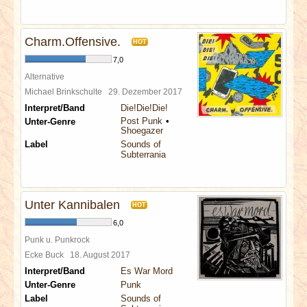
Charm.Offensive.
HOT
7,0
Alternative
Michael Brinkschulte
29. Dezember 2017
Interpret/Band
Die!Die!Die!
Post Punk
Unter-Genre
Shoegazer
Label
Sounds of
Subterrania
Unter Kannibalen
HOT
6,0
Punk u. Punkrock
Ecke Buck
18. August 2017
Interpret/Band
Es War Mord
Unter-Genre
Punk
Label
Sounds of