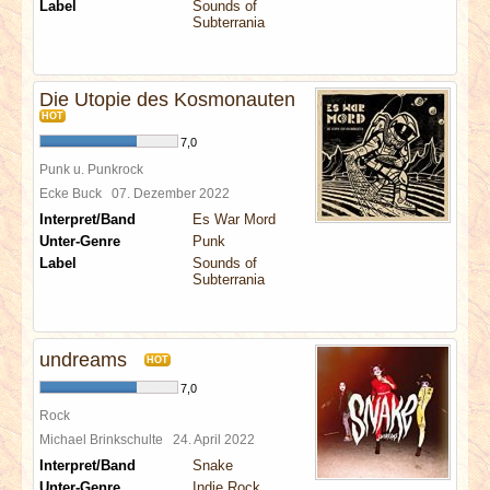
Label
Sounds of
Subterrania
Die Utopie des Kosmonauten
HOT
7,0
Punk u. Punkrock
Ecke Buck
07. Dezember 2022
Interpret/Band
Es War Mord
Unter-Genre
Punk
Label
Sounds of
Subterrania
undreams
HOT
7,0
Rock
Michael Brinkschulte
24. April 2022
Interpret/Band
Snake
Unter-Genre
Indie Rock