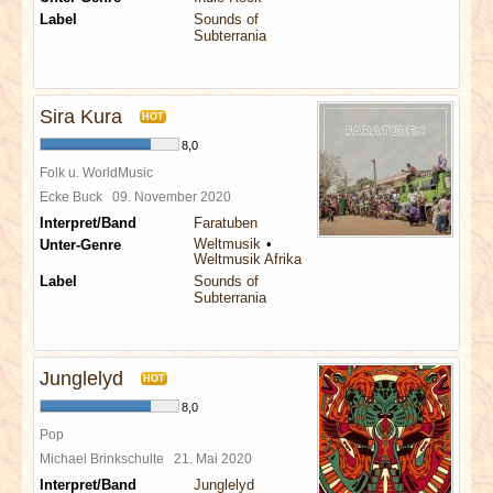
Label
Sounds of
Subterrania
Sira Kura
HOT
8,0
Folk u. WorldMusic
Ecke Buck
09. November 2020
Interpret/Band
Faratuben
Weltmusik
Unter-Genre
Weltmusik Afrika
Label
Sounds of
Subterrania
Junglelyd
HOT
8,0
Pop
Michael Brinkschulte
21. Mai 2020
Interpret/Band
Junglelyd