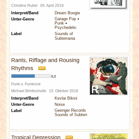
Christine Rubel
05. April 2019
Interpret/Band
Dream Boogie
Garage Pop
Unter-Genre
Punk
Psychedelic
Label
Sounds of
Subterrania
Rants, Riffage and Rousing
Rhythms
HOT
6,0
Punk u. Punkrock
Michael Brinkschulte
15. Oktober 2018
Interpret/Band
Kevlar Bikini
Unter-Genre
Noise
Geenger Records
Label
Sounds of Subterrania
Tropical Depression
HOT