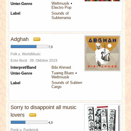
Weltmusik
Unter-Genre
Electro Pop
Label
Sounds of
Subterrania
Adghah
HOT
7,0
Folk u. WorldMusic
Ecke Buck
06. Oktober 2019
Interpret/Band
Bibi Ahmed
Tuareg Blues
Unter-Genre
Weltmusik
Sounds of Subterrania
Label
Cargo
Sorry to disappoint all music
lovers
HOT
4,0
Punk u. Punkrock