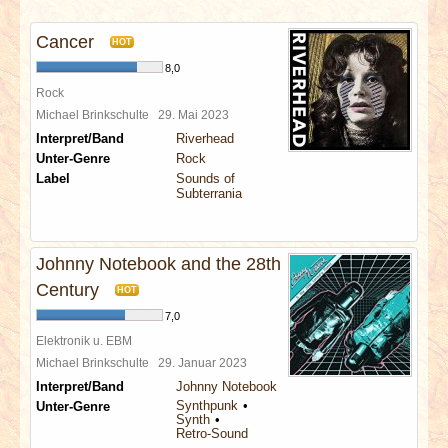
INTERVIEWS
Cancer
HOT
SPECIALS
8,0
Rock
REDAKTION
Michael Brinkschulte
29. Mai 2023
Interpret/Band
Riverhead
Unter-Genre
Rock
LINKS
Label
Sounds of
Subterrania
ARCHIV
Johnny Notebook and the 28th
Century
HOT
7,0
Elektronik u. EBM
Michael Brinkschulte
29. Januar 2023
Interpret/Band
Johnny Notebook
Synthpunk
Unter-Genre
Synth
Retro-Sound