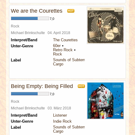
We are the Courettes
HOT
7,0
Rock
Michael Brinkschulte
04. April 2018
Interpret/Band
The Courettes
60er
Unter-Genre
Retro Rock
Rock
Sounds of Subterrania
Label
Cargo
Being Empty: Being Filled
HOT
7,0
Rock
Michael Brinkschulte
03. März 2018
Interpret/Band
Listener
Unter-Genre
Indie Rock
Sounds of Subterrania
Label
Cargo