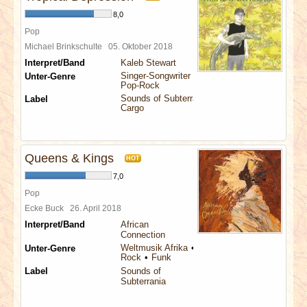
8,0
Pop
Michael Brinkschulte
05. Oktober 2018
Interpret/Band
Kaleb Stewart
Singer-Songwriter
Unter-Genre
Pop-Rock
Sounds of Subterrania
Label
Cargo
Queens & Kings
HOT
7,0
Pop
Ecke Buck
26. April 2018
Interpret/Band
African
Connection
Weltmusik Afrika
Unter-Genre
Rock
Funk
Label
Sounds of
Subterrania