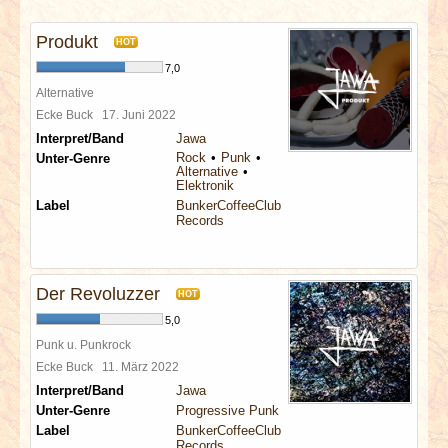
INTERVIEWS
Produkt
HOT
SPECIALS
7,0
Alternative
REDAKTION
Ecke Buck
17. Juni 2022
Interpret/Band
Jawa
Rock
Punk
Unter-Genre
LINKS
Alternative
Elektronik
Label
BunkerCoffeeClub
ARCHIV
Records
Der Revoluzzer
HOT
5,0
Punk u. Punkrock
Ecke Buck
11. März 2022
Interpret/Band
Jawa
Unter-Genre
Progressive Punk
Label
BunkerCoffeeClub
Records