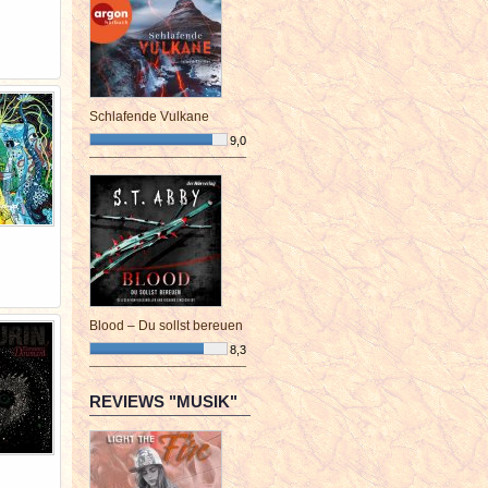
Schlafende Vulkane
9,0
¯¯¯¯¯¯¯¯¯¯¯¯¯¯¯¯¯¯¯¯¯¯¯¯
Blood – Du sollst bereuen
8,3
¯¯¯¯¯¯¯¯¯¯¯¯¯¯¯¯¯¯¯¯¯¯¯¯
REVIEWS "MUSIK"