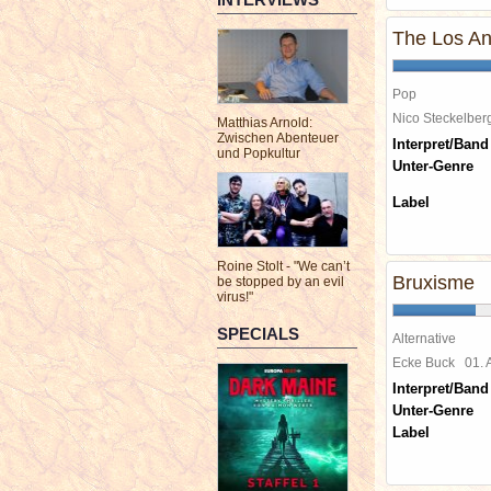
The Los An
Pop
Nico Steckelbe
Matthias Arnold:
Zwischen Abenteuer
Interpret/Band
und Popkultur
Unter-Genre
Label
Roine Stolt - "We can’t
Bruxisme
be stopped by an evil
virus!"
SPECIALS
Alternative
Ecke Buck
01.
Interpret/Band
Unter-Genre
Label