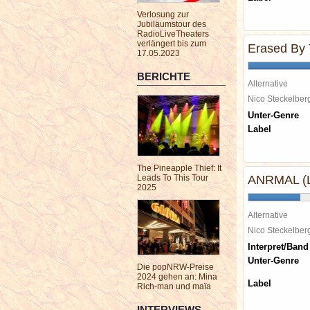
Verlosung zur
Jubiläumstour des
RadioLiveTheaters
verlängert bis zum
Erased By
17.05.2023
BERICHTE
Alternative
Nico Steckelbe
Unter-Genre
Label
The Pineapple Thief: It
Leads To This Tour
ANRMAL (Li
2025
Alternative
Nico Steckelbe
Interpret/Band
Unter-Genre
Die popNRW-Preise
2024 gehen an: Mina
Label
Rich-man und maïa
INTERVIEWS