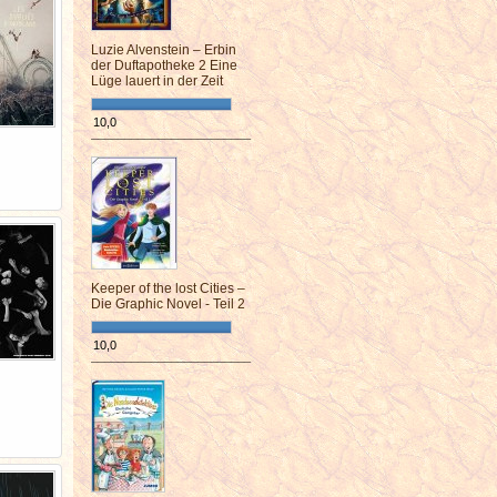
Luzie Alvenstein – Erbin
der Duftapotheke 2 Eine
Lüge lauert in der Zeit
10,0
¯¯¯¯¯¯¯¯¯¯¯¯¯¯¯¯¯¯¯¯¯¯¯¯
Keeper of the lost Cities –
Die Graphic Novel - Teil 2
10,0
¯¯¯¯¯¯¯¯¯¯¯¯¯¯¯¯¯¯¯¯¯¯¯¯