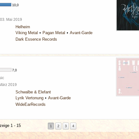
10,0
03. Mai 2019
Helheim
Viking Metal
Pagan Metal
Avant-Garde
Dark Essence Records
7,0
sic
 März 2019
Schwalbe & Elefant
Lyrik Vertonung
Avant-Garde
WideEarRecords
zeige 1 - 15
1
2
3
4