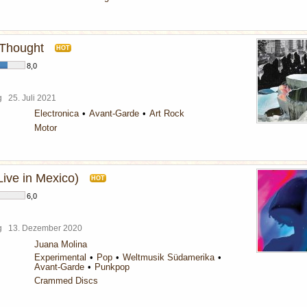
 Thought
HOT
8,0
rg
25. Juli 2021
Electronica
Avant-Garde
Art Rock
Motor
ve in Mexico)
HOT
6,0
rg
13. Dezember 2020
Juana Molina
Experimental
Pop
Weltmusik Südamerika
Avant-Garde
Punkpop
Crammed Discs