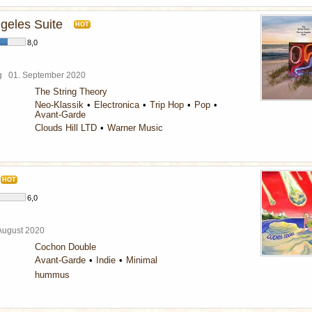
geles Suite
HOT
8,0
rg
01. September 2020
The String Theory
Neo-Klassik
Electronica
Trip Hop
Pop
Avant-Garde
Clouds Hill LTD
Warner Music
HOT
6,0
 August 2020
Cochon Double
Avant-Garde
Indie
Minimal
hummus