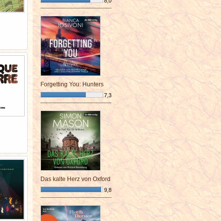
8,0
¯¯¯¯¯¯¯¯¯¯¯¯¯¯¯¯¯¯¯¯¯¯¯¯
Forgetting You: Hunters
7,3
¯¯¯¯¯¯¯¯¯¯¯¯¯¯¯¯¯¯¯¯¯¯¯¯
Das kalte Herz von Oxford
9,8
¯¯¯¯¯¯¯¯¯¯¯¯¯¯¯¯¯¯¯¯¯¯¯¯