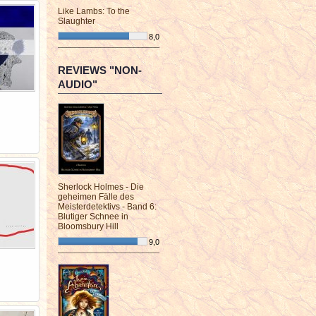
Like Lambs: To the
Slaughter
8,0
¯¯¯¯¯¯¯¯¯¯¯¯¯¯¯¯¯¯¯¯¯¯¯¯
REVIEWS "NON-
AUDIO"
Sherlock Holmes - Die
geheimen Fälle des
Meisterdetektivs - Band 6:
Blutiger Schnee in
Bloomsbury Hill
9,0
¯¯¯¯¯¯¯¯¯¯¯¯¯¯¯¯¯¯¯¯¯¯¯¯