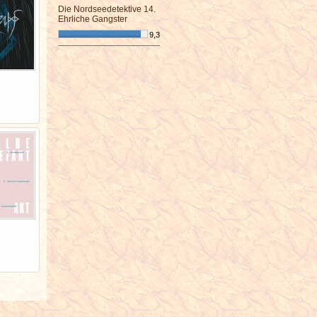
Die Nordseedetektive 14.
Ehrliche Gangster
9,3
¯¯¯¯¯¯¯¯¯¯¯¯¯¯¯¯¯¯¯¯¯¯¯¯