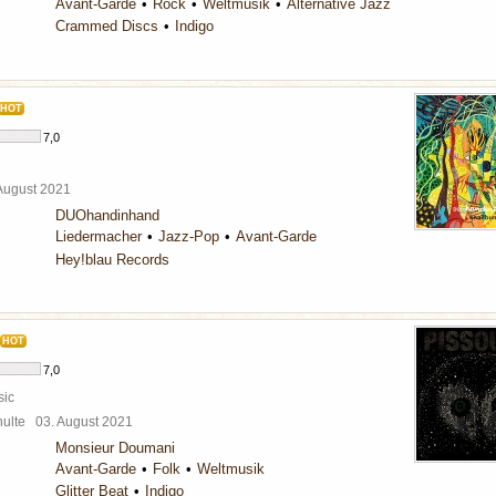
Avant-Garde
Rock
Weltmusik
Alternative Jazz
Crammed Discs
Indigo
HOT
7,0
 August 2021
DUOhandinhand
Liedermacher
Jazz-Pop
Avant-Garde
Hey!blau Records
HOT
7,0
sic
chulte
03. August 2021
Monsieur Doumani
Avant-Garde
Folk
Weltmusik
Glitter Beat
Indigo