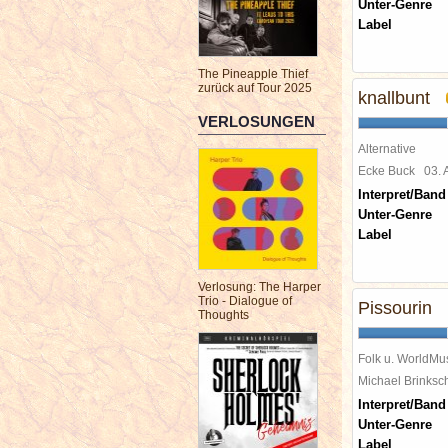
Unter-Genre
Label
The Pineapple Thief
zurück auf Tour 2025
knallbunt
VERLOSUNGEN
Alternative
Ecke Buck
03.
Interpret/Band
Unter-Genre
Label
Verlosung: The Harper
Trio - Dialogue of
Pissourin
Thoughts
Folk u. WorldMu
Michael Brinks
Interpret/Band
Unter-Genre
Label