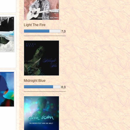
Light The Fire
7,0
¯¯¯¯¯¯¯¯¯¯¯¯¯¯¯¯¯¯¯¯¯¯¯¯
Midnight Blue
8,0
¯¯¯¯¯¯¯¯¯¯¯¯¯¯¯¯¯¯¯¯¯¯¯¯