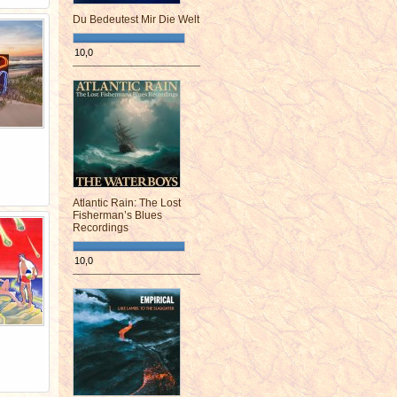
Du Bedeutest Mir Die Welt
10,0
¯¯¯¯¯¯¯¯¯¯¯¯¯¯¯¯¯¯¯¯¯¯¯¯
Atlantic Rain: The Lost
Fisherman’s Blues
Recordings
10,0
¯¯¯¯¯¯¯¯¯¯¯¯¯¯¯¯¯¯¯¯¯¯¯¯