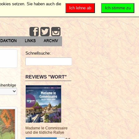
Cookies setzen. Sie haben auch die
Ich lehne ab
Ich stimme zu
DAKTION
LINKS
ARCHIV
Schnellsuche:
REVIEWS "WORT"
ihenfolge
Madame le Commissaire
und die tödliche Rallye