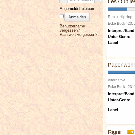
Les Oublie
Angemeldet bleiben
Anmelden
Rap u. HipHop
Ecke Buck
23. 
Benutzername
vergessen?
Interpret/Band
Passwort vergessen?
Unter-Genre
Label
Papenwohld
Alternative
Ecke Buck
23. 
Interpret/Band
Unter-Genre
Label
Rignir
HOT