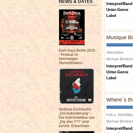
NEWS & DATES
Interpret/Band
Unter-Genre
Label
Musique Bi
Dark Days Berlin 2026
Alternative
- Festival im
ehemaligen
Michael Brinks
Stummfilmkino
Interpret/Band
Unter-Genre
Label
Where´s t
Andreas Eschbachs
„Die Auferstehung“ –
Folk u. WorldMu
Die Kult-Detektive von
Michael Brinks
„Die drei ???“ sind
zurück. Erwachsen.
Interpret/Band