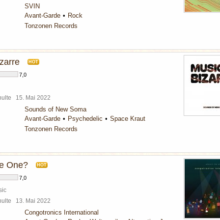
SVIN
Avant-Garde
Rock
Tonzonen Records
zarre
HOT
7,0
chulte
15. Mai 2022
Sounds of New Soma
Avant-Garde
Psychedelic
Space Kraut
Tonzonen Records
he One?
HOT
7,0
sic
chulte
13. Mai 2022
Congotronics International