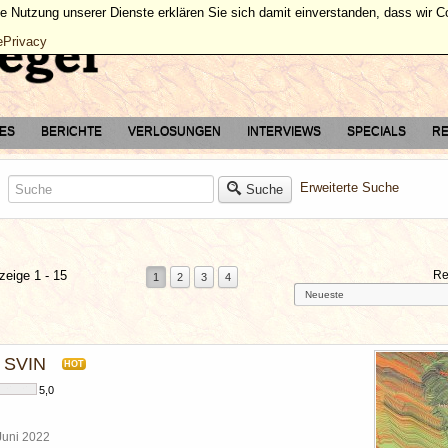
ie Nutzung unserer Dienste erklären Sie sich damit einverstanden, dass wir 
ePrivacy
TES
BERICHTE
VERLOSUNGEN
INTERVIEWS
SPECIALS
RE
Erweiterte Suche
Suche
zeige 1 - 15
Re
1
2
3
4
g SVIN
HOT
5,0
 Juni 2022