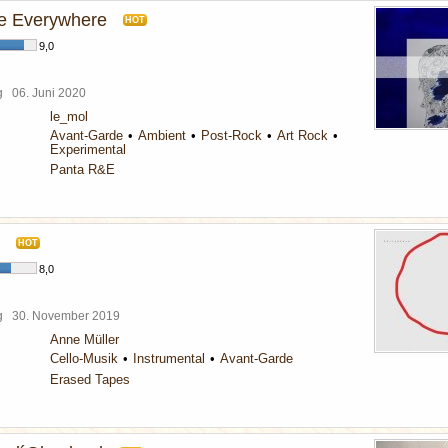
e Everywhere
HOT
9,0
rg
06. Juni 2020
le_mol
Avant-Garde
Ambient
Post-Rock
Art Rock
Experimental
Panta R&E
HOT
8,0
rg
30. November 2019
Anne Müller
Cello-Musik
Instrumental
Avant-Garde
Erased Tapes