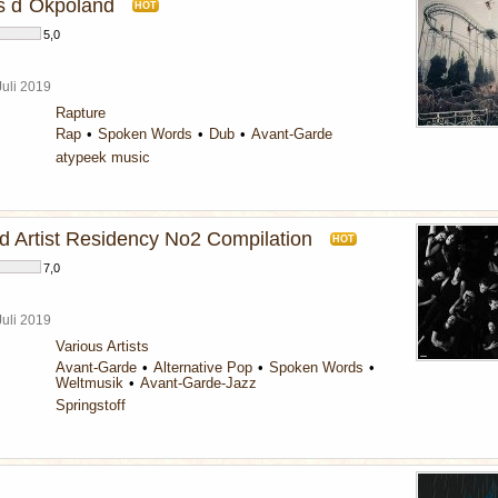
s d´Okpoland
HOT
5,0
Juli 2019
Rapture
Rap
Spoken Words
Dub
Avant-Garde
atypeek music
 Artist Residency No2 Compilation
HOT
7,0
Juli 2019
Various Artists
Avant-Garde
Alternative Pop
Spoken Words
Weltmusik
Avant-Garde-Jazz
Springstoff