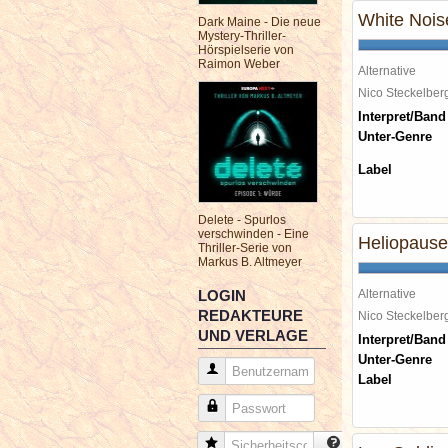
White Nois
Dark Maine - Die neue
Mystery-Thriller-
Hörspielserie von
Raimon Weber
Alternative
Nico Steckelbe
Interpret/Band
Unter-Genre
Label
Delete - Spurlos
verschwinden - Eine
Heliopause
Thriller-Serie von
Markus B. Altmeyer
LOGIN
Alternative
REDAKTEURE
Nico Steckelbe
UND VERLAGE
Interpret/Band
Unter-Genre
Benutzername
Label
Passwort
Sicherheitscode