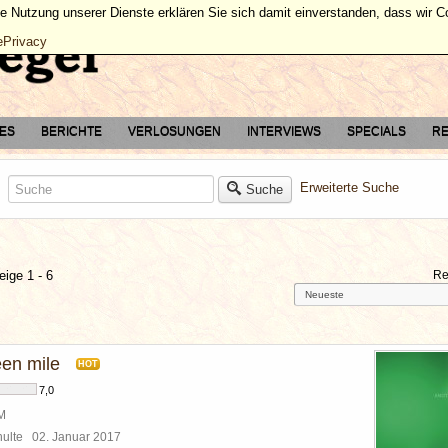
ie Nutzung unserer Dienste erklären Sie sich damit einverstanden, dass wir 
ePrivacy
TES
BERICHTE
VERLOSUNGEN
INTERVIEWS
SPECIALS
RE
Erweiterte Suche
Suche
eige 1 - 6
Re
een mile
HOT
7,0
BM
chulte
02. Januar 2017