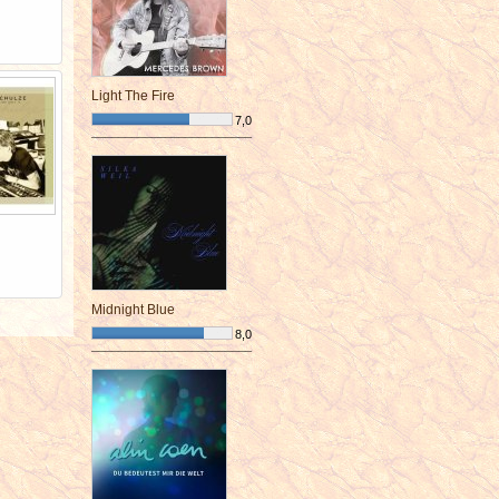
Light The Fire
7,0
¯¯¯¯¯¯¯¯¯¯¯¯¯¯¯¯¯¯¯¯¯¯¯¯
Midnight Blue
8,0
¯¯¯¯¯¯¯¯¯¯¯¯¯¯¯¯¯¯¯¯¯¯¯¯