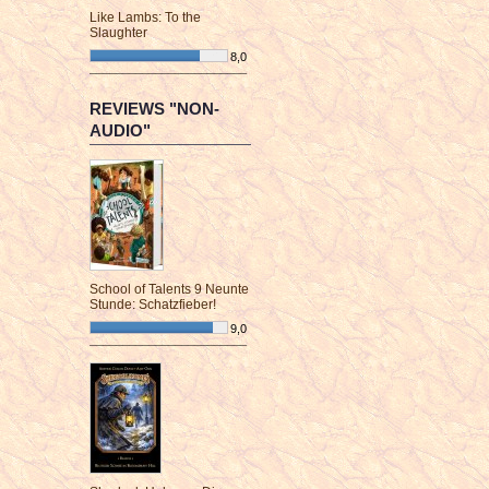
Like Lambs: To the
Slaughter
8,0
¯¯¯¯¯¯¯¯¯¯¯¯¯¯¯¯¯¯¯¯¯¯¯¯
REVIEWS "NON-
AUDIO"
School of Talents 9 Neunte
Stunde: Schatzfieber!
9,0
¯¯¯¯¯¯¯¯¯¯¯¯¯¯¯¯¯¯¯¯¯¯¯¯