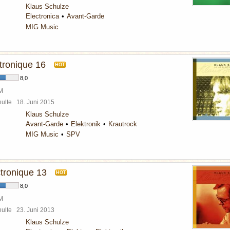
Klaus Schulze
Electronica
Avant-Garde
MIG Music
tronique 16
HOT
8,0
BM
chulte
18. Juni 2015
Klaus Schulze
Avant-Garde
Elektronik
Krautrock
MIG Music
SPV
ctronique 13
HOT
8,0
BM
chulte
23. Juni 2013
Klaus Schulze