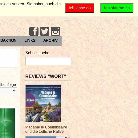
Cookies setzen. Sie haben auch die
Ich lehne ab
Ich stimme zu
DAKTION
LINKS
ARCHIV
Schnellsuche:
REVIEWS "WORT"
ihenfolge
Madame le Commissaire
und die tödliche Rallye