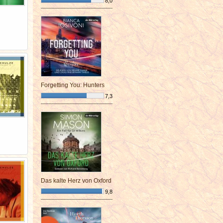
8,0
¯¯¯¯¯¯¯¯¯¯¯¯¯¯¯¯¯¯¯¯¯¯¯¯
Forgetting You: Hunters
7,3
¯¯¯¯¯¯¯¯¯¯¯¯¯¯¯¯¯¯¯¯¯¯¯¯
Das kalte Herz von Oxford
9,8
¯¯¯¯¯¯¯¯¯¯¯¯¯¯¯¯¯¯¯¯¯¯¯¯