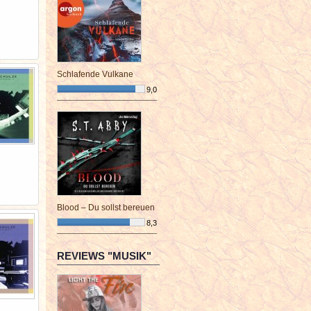
Schlafende Vulkane
9,0
¯¯¯¯¯¯¯¯¯¯¯¯¯¯¯¯¯¯¯¯¯¯¯¯
Blood – Du sollst bereuen
8,3
¯¯¯¯¯¯¯¯¯¯¯¯¯¯¯¯¯¯¯¯¯¯¯¯
REVIEWS "MUSIK"