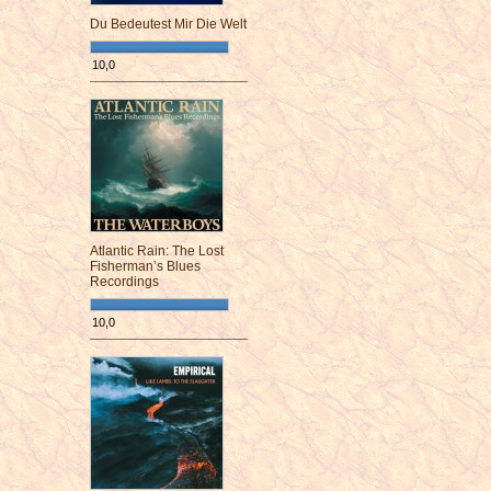
Du Bedeutest Mir Die Welt
10,0
¯¯¯¯¯¯¯¯¯¯¯¯¯¯¯¯¯¯¯¯¯¯¯¯
Atlantic Rain: The Lost
Fisherman’s Blues
Recordings
10,0
¯¯¯¯¯¯¯¯¯¯¯¯¯¯¯¯¯¯¯¯¯¯¯¯