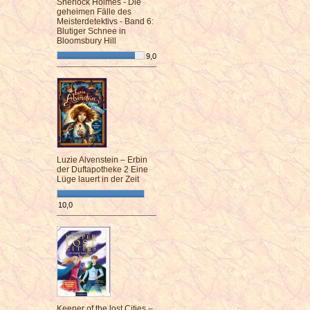
Sherlock Holmes - Die
geheimen Fälle des
Meisterdetektivs - Band 6:
Blutiger Schnee in
Bloomsbury Hill
9,0
¯¯¯¯¯¯¯¯¯¯¯¯¯¯¯¯¯¯¯¯¯¯¯¯
Luzie Alvenstein – Erbin
der Duftapotheke 2 Eine
Lüge lauert in der Zeit
10,0
¯¯¯¯¯¯¯¯¯¯¯¯¯¯¯¯¯¯¯¯¯¯¯¯
Keeper of the lost Cities –