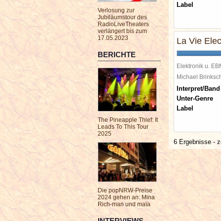
Label
Verlosung zur
Jubiläumstour des
RadioLiveTheaters
verlängert bis zum
17.05.2023
La Vie Elec
BERICHTE
Elektronik u. E
Michael Brinks
Interpret/Band
Unter-Genre
Label
The Pineapple Thief: It
Leads To This Tour
2025
6 Ergebnisse - z
Die popNRW-Preise
2024 gehen an: Mina
Rich-man und maïa
INTERVIEWS