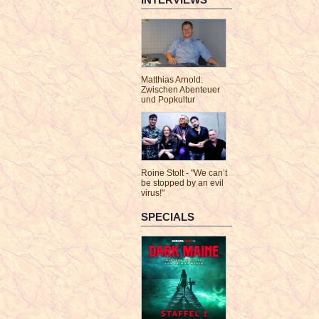
Matthias Arnold:
Zwischen Abenteuer
und Popkultur
Roine Stolt - "We can’t
be stopped by an evil
virus!"
SPECIALS