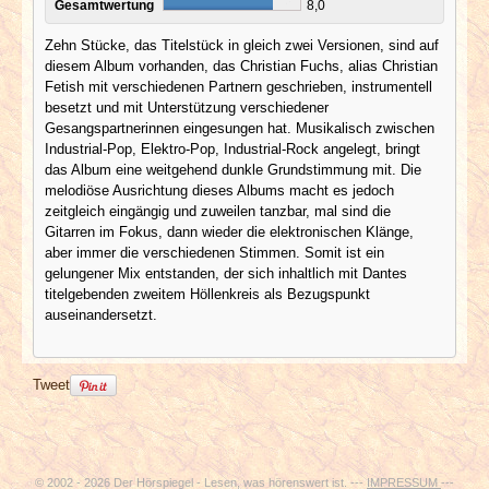
Gesamtwertung
8,0
Zehn Stücke, das Titelstück in gleich zwei Versionen, sind auf
diesem Album vorhanden, das Christian Fuchs, alias Christian
Fetish mit verschiedenen Partnern geschrieben, instrumentell
besetzt und mit Unterstützung verschiedener
Gesangspartnerinnen eingesungen hat. Musikalisch zwischen
Industrial-Pop, Elektro-Pop, Industrial-Rock angelegt, bringt
das Album eine weitgehend dunkle Grundstimmung mit. Die
melodiöse Ausrichtung dieses Albums macht es jedoch
zeitgleich eingängig und zuweilen tanzbar, mal sind die
Gitarren im Fokus, dann wieder die elektronischen Klänge,
aber immer die verschiedenen Stimmen. Somit ist ein
gelungener Mix entstanden, der sich inhaltlich mit Dantes
titelgebenden zweitem Höllenkreis als Bezugspunkt
auseinandersetzt.
Tweet
© 2002 - 2026 Der Hörspiegel - Lesen, was hörenswert ist. ---
IMPRESSUM
---