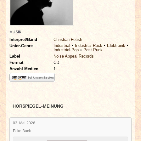
INTERVIEWS
SPECIALS
MUSIK
REDAKTION
Interpret/Band
Christian Fetish
Industrial
Industrial Rock
Elektronik
Unter-Genre
Industrial-Pop
Post Punk
LINKS
Label
Noise Appeal Records
Format
CD
ARCHIV
Anzahl Medien
1
HÖRSPIEGEL-MEINUNG
03. Mai 2026
Ecke Buck