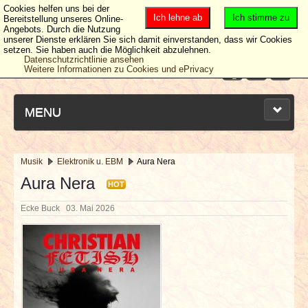
Cookies helfen uns bei der
Ich lehne ab
Ich stimme zu
Bereitstellung unseres Online-
Angebots. Durch die Nutzung
unserer Dienste erklären Sie sich damit einverstanden, dass wir Cookies
setzen. Sie haben auch die Möglichkeit abzulehnen.
Datenschutzrichtlinie ansehen
Weitere Informationen zu Cookies und ePrivacy
MENU
Musik
Elektronik u. EBM
Aura Nera
NEUESTE ARTIKEL
Aura Nera
HOT
Ecke Buck
03. Mai 2026
NEWS & DATES
BERICHTE
VERLOSUNGEN