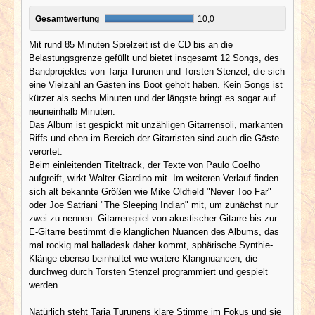
Gesamtwertung
10,0
Mit rund 85 Minuten Spielzeit ist die CD bis an die
Belastungsgrenze gefüllt und bietet insgesamt 12 Songs, des
Bandprojektes von Tarja Turunen und Torsten Stenzel, die sich
eine Vielzahl an Gästen ins Boot geholt haben. Kein Songs ist
kürzer als sechs Minuten und der längste bringt es sogar auf
neuneinhalb Minuten.
Das Album ist gespickt mit unzähligen Gitarrensoli, markanten
Riffs und eben im Bereich der Gitarristen sind auch die Gäste
verortet.
Beim einleitenden Titeltrack, der Texte von Paulo Coelho
aufgreift, wirkt Walter Giardino mit. Im weiteren Verlauf finden
sich alt bekannte Größen wie Mike Oldfield "Never Too Far"
oder Joe Satriani "The Sleeping Indian" mit, um zunächst nur
zwei zu nennen. Gitarrenspiel von akustischer Gitarre bis zur
E-Gitarre bestimmt die klanglichen Nuancen des Albums, das
mal rockig mal balladesk daher kommt, sphärische Synthie-
Klänge ebenso beinhaltet wie weitere Klangnuancen, die
durchweg durch Torsten Stenzel programmiert und gespielt
werden.
Natürlich steht Tarja Turunens klare Stimme im Fokus und sie