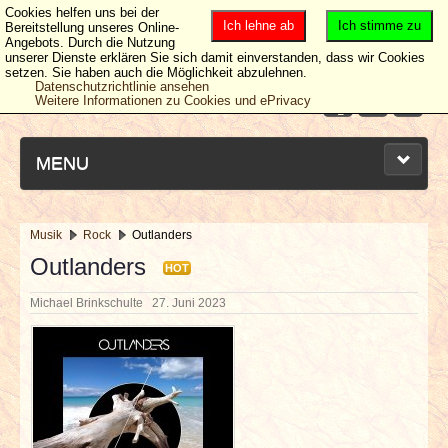
Cookies helfen uns bei der
Ich lehne ab
Ich stimme zu
Bereitstellung unseres Online-
Angebots. Durch die Nutzung
unserer Dienste erklären Sie sich damit einverstanden, dass wir Cookies
setzen. Sie haben auch die Möglichkeit abzulehnen.
Datenschutzrichtlinie ansehen
Weitere Informationen zu Cookies und ePrivacy
MENU
Musik
Rock
Outlanders
NEUESTE ARTIKEL
Outlanders
HOT
Michael Brinkschulte
27. Juni 2023
NEWS & DATES
BERICHTE
VERLOSUNGEN