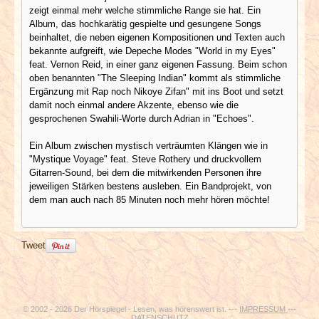
zeigt einmal mehr welche stimmliche Range sie hat. Ein
Album, das hochkarätig gespielte und gesungene Songs
beinhaltet, die neben eigenen Kompositionen und Texten auch
bekannte aufgreift, wie Depeche Modes "World in my Eyes"
feat. Vernon Reid, in einer ganz eigenen Fassung. Beim schon
oben benannten "The Sleeping Indian" kommt als stimmliche
Ergänzung mit Rap noch Nikoye Zifan" mit ins Boot und setzt
damit noch einmal andere Akzente, ebenso wie die
gesprochenen Swahili-Worte durch Adrian in "Echoes".
Ein Album zwischen mystisch verträumten Klängen wie in
"Mystique Voyage" feat. Steve Rothery und druckvollem
Gitarren-Sound, bei dem die mitwirkenden Personen ihre
jeweiligen Stärken bestens ausleben. Ein Bandprojekt, von
dem man auch nach 85 Minuten noch mehr hören möchte!
Tweet
© 2002 - 2026 Der Hörspiegel - Lesen, was hörenswert ist. ---
IMPRESSUM
---
DATENSCHUTZ