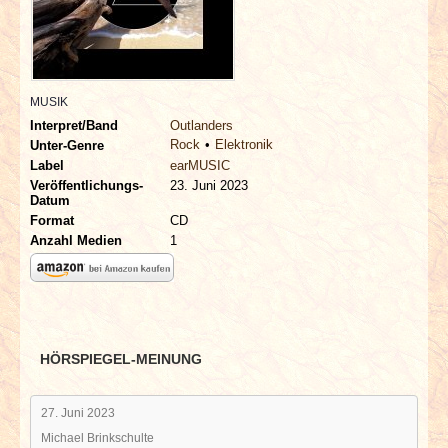
INTERVIEWS
SPECIALS
MUSIK
REDAKTION
Interpret/Band
Outlanders
Rock
Elektronik
Unter-Genre
LINKS
Label
earMUSIC
Veröffentlichungs-
23. Juni 2023
Datum
ARCHIV
Format
CD
Anzahl Medien
1
HÖRSPIEGEL-MEINUNG
27. Juni 2023
Michael Brinkschulte