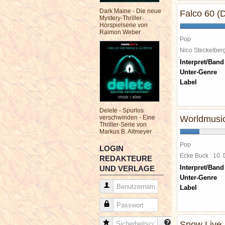
Dark Maine - Die neue
Falco 60 (
Mystery-Thriller-
Hörspielserie von
Raimon Weber
Pop
Nico Steckelbe
Interpret/Band
Unter-Genre
Label
Delete - Spurlos
verschwinden - Eine
Worldmusic
Thriller-Serie von
Markus B. Altmeyer
Pop
LOGIN
Ecke Buck
10.
REDAKTEURE
Interpret/Band
UND VERLAGE
Unter-Genre
Benutzername
Label
Passwort
Sicherheitscode
Snow Live