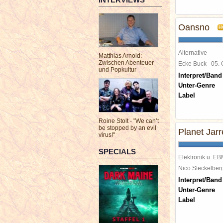
Oansno
H
Alternative
Matthias Arnold:
Zwischen Abenteuer
Ecke Buck
05.
und Popkultur
Interpret/Band
Unter-Genre
Label
Roine Stolt - "We can’t
be stopped by an evil
Planet Jarr
virus!"
SPECIALS
Elektronik u. E
Nico Steckelbe
Interpret/Band
Unter-Genre
Label