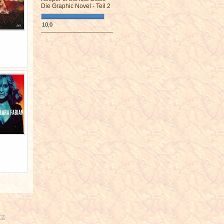
Die Graphic Novel - Teil 2
10,0
¯¯¯¯¯¯¯¯¯¯¯¯¯¯¯¯¯¯¯¯¯¯¯¯
TZ