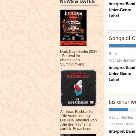
NEWS & DATES
Interpret/Band
Unter-Genre
Label
Songs of C
Dark Days Berlin 2026
Rock
- Festival im
ehemaligen
Michael Brinks
Stummfilmkino
Interpret/Band
Unter-Genre
Label
bis einer w
Andreas Eschbachs
„Die Auferstehung“ –
Rap u. HipHop
Die Kult-Detektive von
Christine Rube
„Die drei ???“ sind
zurück. Erwachsen.
Interpret/Band