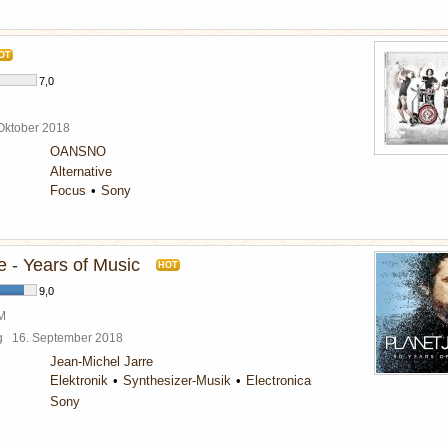
OT
7,0
 Oktober 2018
OANSNO
Alternative
Focus
Sony
e - Years of Music
HOT
9,0
BM
rg
16. September 2018
Jean-Michel Jarre
Elektronik
Synthesizer-Musik
Electronica
Sony