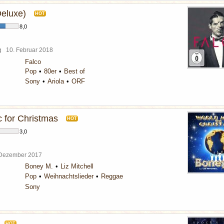
Deluxe)
HOT
8,0
rg
10. Februar 2018
Falco
Pop
80er
Best of
Sony
Ariola
ORF
 for Christmas
HOT
3,0
 Dezember 2017
Boney M.
Liz Mitchell
Pop
Weihnachtslieder
Reggae
Sony
HOT