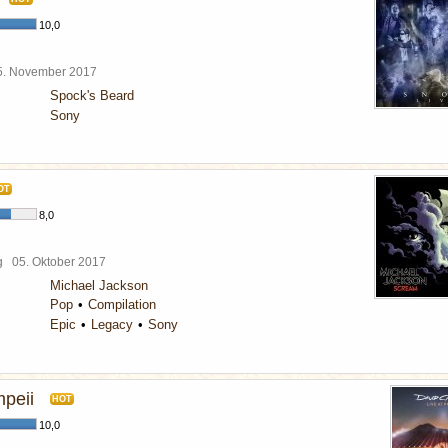
10,0
5. November 2017
Spock's Beard
Sony
OT
8,0
rg
05. Oktober 2017
Michael Jackson
Pop
Compilation
Epic
Legacy
Sony
mpeii
HOT
10,0