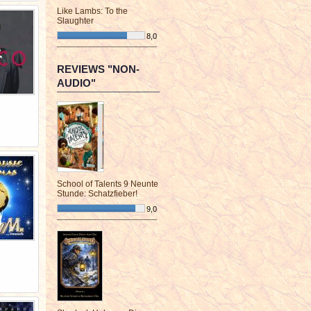
Like Lambs: To the
Slaughter
8,0
¯¯¯¯¯¯¯¯¯¯¯¯¯¯¯¯¯¯¯¯¯¯¯¯
REVIEWS "NON-
AUDIO"
School of Talents 9 Neunte
Stunde: Schatzfieber!
9,0
¯¯¯¯¯¯¯¯¯¯¯¯¯¯¯¯¯¯¯¯¯¯¯¯