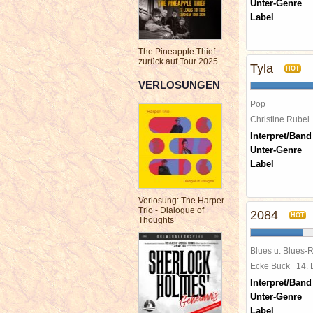
Unter-Genre
Label
The Pineapple Thief
zurück auf Tour 2025
Tyla
HOT
VERLOSUNGEN
Pop
Christine Rube
Interpret/Band
Unter-Genre
Label
Verlosung: The Harper
Trio - Dialogue of
2084
HOT
Thoughts
Blues u. Blues-
Ecke Buck
14.
Interpret/Band
Unter-Genre
Label