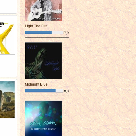
Light The Fire
7,0
¯¯¯¯¯¯¯¯¯¯¯¯¯¯¯¯¯¯¯¯¯¯¯¯
Midnight Blue
8,0
¯¯¯¯¯¯¯¯¯¯¯¯¯¯¯¯¯¯¯¯¯¯¯¯