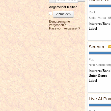
Angemeldet bleiben
Rock
Anmelden
Stefan Varga
0
Benutzername
Interpret/Band
vergessen?
Passwort vergessen?
Label
Scream
H
Pop
Nico Steckelbe
Interpret/Band
Unter-Genre
Label
Live At Po