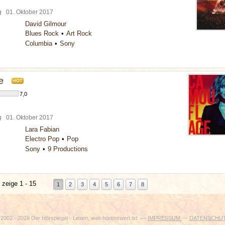
rg
01. Oktober 2017
David Gilmour
Blues Rock
Art Rock
Columbia
Sony
e
HOT
7,0
rg
01. Oktober 2017
Lara Fabian
Electro Pop
Pop
Sony
9 Productions
 zeige 1 - 15
1
2
3
4
5
6
7
8
2002 - 2026 Der Hörspiegel - Lesen, was hörenswert ist. ---
IMPRESSUM
---
DATENSCHU