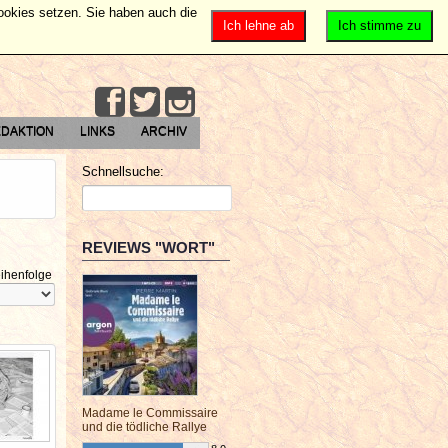
Cookies setzen. Sie haben auch die
Ich lehne ab
Ich stimme zu
DAKTION
LINKS
ARCHIV
Schnellsuche:
REVIEWS "WORT"
ihenfolge
Madame le Commissaire
und die tödliche Rallye