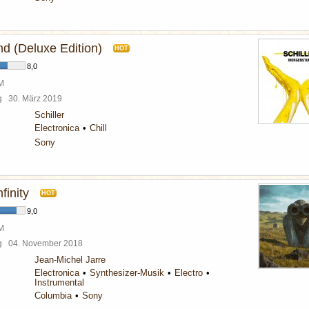
d (Deluxe Edition)
HOT
8,0
BM
rg
30. März 2019
Schiller
Electronica
Chill
Sony
finity
HOT
9,0
BM
rg
04. November 2018
Jean-Michel Jarre
Electronica
Synthesizer-Musik
Electro
Instrumental
Columbia
Sony