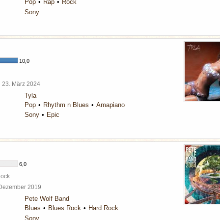
Pop
Rap
Rock
Sony
10,0
l
23. März 2024
Tyla
Pop
Rhythm n Blues
Amapiano
Sony
Epic
6,0
Rock
 Dezember 2019
Pete Wolf Band
Blues
Blues Rock
Hard Rock
Sony