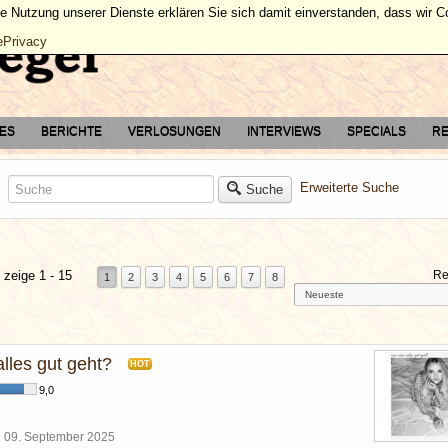
ie Nutzung unserer Dienste erklären Sie sich damit einverstanden, dass wir 
ePrivacy
TES
BERICHTE
VERLOSUNGEN
INTERVIEWS
SPECIALS
RE
Erweiterte Suche
Suche
 zeige 1 - 15
Re
1
2
3
4
5
6
7
8
lles gut geht?
HOT
9,0
l
09. September 2025