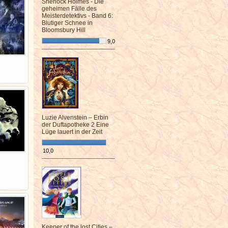
Sherlock Holmes - Die
geheimen Fälle des
Meisterdetektivs - Band 6:
Blutiger Schnee in
Bloomsbury Hill
9,0
¯¯¯¯¯¯¯¯¯¯¯¯¯¯¯¯¯¯¯¯¯¯¯¯
Luzie Alvenstein – Erbin
der Duftapotheke 2 Eine
Lüge lauert in der Zeit
10,0
¯¯¯¯¯¯¯¯¯¯¯¯¯¯¯¯¯¯¯¯¯¯¯¯
Keeper of the lost Cities –