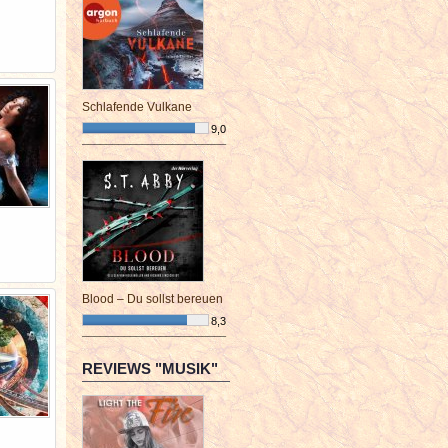
Schlafende Vulkane
9,0
¯¯¯¯¯¯¯¯¯¯¯¯¯¯¯¯¯¯¯¯¯¯¯¯
Blood – Du sollst bereuen
8,3
¯¯¯¯¯¯¯¯¯¯¯¯¯¯¯¯¯¯¯¯¯¯¯¯
REVIEWS "MUSIK"