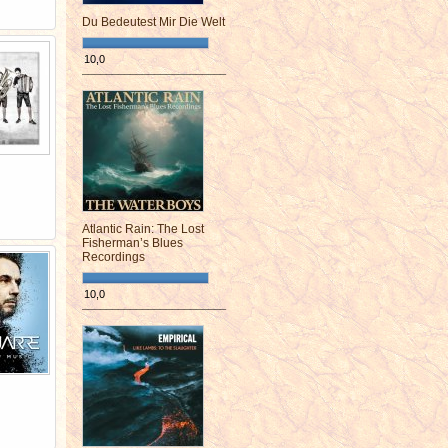
Du Bedeutest Mir Die Welt
10,0
¯¯¯¯¯¯¯¯¯¯¯¯¯¯¯¯¯¯¯¯¯¯¯¯
Atlantic Rain: The Lost
Fisherman’s Blues
Recordings
10,0
¯¯¯¯¯¯¯¯¯¯¯¯¯¯¯¯¯¯¯¯¯¯¯¯