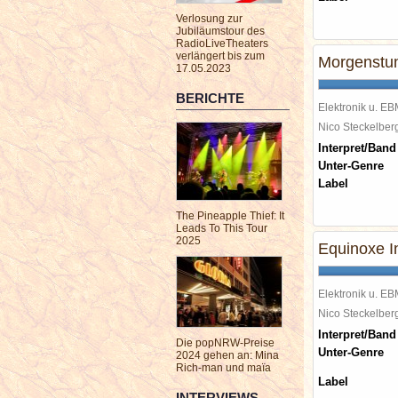
Verlosung zur
Jubiläumstour des
RadioLiveTheaters
verlängert bis zum
Morgenstun
17.05.2023
BERICHTE
Elektronik u. E
Nico Steckelbe
Interpret/Band
Unter-Genre
Label
The Pineapple Thief: It
Leads To This Tour
2025
Equinoxe In
Elektronik u. E
Nico Steckelbe
Interpret/Band
Die popNRW-Preise
Unter-Genre
2024 gehen an: Mina
Rich-man und maïa
Label
INTERVIEWS