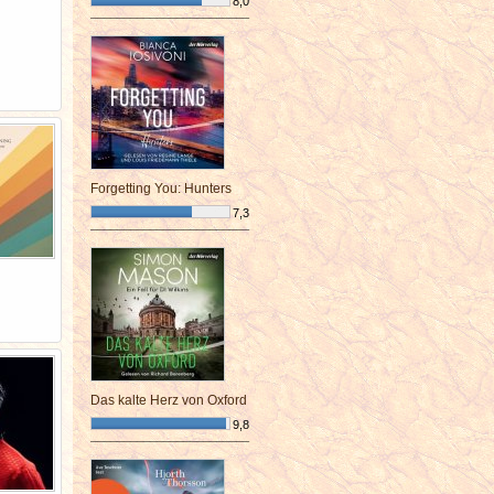
8,0
¯¯¯¯¯¯¯¯¯¯¯¯¯¯¯¯¯¯¯¯¯¯¯¯
Forgetting You: Hunters
7,3
¯¯¯¯¯¯¯¯¯¯¯¯¯¯¯¯¯¯¯¯¯¯¯¯
Das kalte Herz von Oxford
9,8
¯¯¯¯¯¯¯¯¯¯¯¯¯¯¯¯¯¯¯¯¯¯¯¯