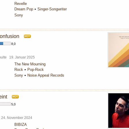
Revelle
Dream Pop
Singer-Songwriter
Sony
onfusion
HOT
8,0
chulte
19. Januar 2025
The New Mourning
Rock
Pop-Rock
Sony
Noise Appeal Records
eint
HOT
5,0
l
24. November 2024
BIBIZA