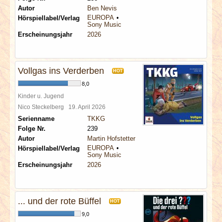
Autor
Ben Nevis
EUROPA
Hörspiellabel/Verlag
Sony Music
Erscheinungsjahr
2026
Vollgas ins Verderben
HOT
8,0
Kinder u. Jugend
Nico Steckelberg
19. April 2026
Serienname
TKKG
Folge Nr.
239
Autor
Martin Hofstetter
EUROPA
Hörspiellabel/Verlag
Sony Music
Erscheinungsjahr
2026
... und der rote Büffel
HOT
9,0