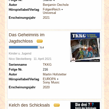
Autor
Benjamin Oechsle
FolgenReich
Hörspiellabel/Verlag
Universal
Erscheinungsjahr
2021
Das Geheimnis im
Jagdschloss
HOT
9,4
Kinder u. Jugend
Nico Steckelberg
11. April 2021
Serienname
TKKG
Folge Nr.
216
Autor
Martin Hofstetter
EUROPA
Hörspiellabel/Verlag
Sony Music
Erscheinungsjahr
2020
Kelch des Schicksals
HOT