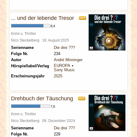
... und der lebende Tresor
HOT
8,4
Krimi u. Thriller
Nico Steckelberg
18. August 2025
Serienname
Die drei ???
Folge Nr.
234
Autor
André Minninger
EUROPA
Hörspiellabel/Verlag
Sony Music
Erscheinungsjahr
2025
Drehbuch der Täuschung
HOT
7,6
Krimi u. Thriller
Nico Steckelberg
08. Dezember 2024
Serienname
Die drei ???
Folge Nr.
229