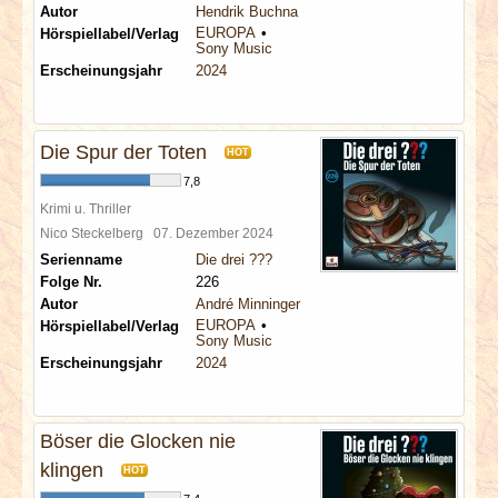
Autor
Hendrik Buchna
EUROPA
Hörspiellabel/Verlag
Sony Music
Erscheinungsjahr
2024
Die Spur der Toten
HOT
7,8
Krimi u. Thriller
Nico Steckelberg
07. Dezember 2024
Serienname
Die drei ???
Folge Nr.
226
Autor
André Minninger
EUROPA
Hörspiellabel/Verlag
Sony Music
Erscheinungsjahr
2024
Böser die Glocken nie
klingen
HOT