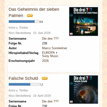
INTERVIEWS
Das Geheimnis der sieben
SPECIALS
Palmen
HOT
8,6
REDAKTION
Krimi u. Thriller
Nico Steckelberg
15. Juni 2026
Serienname
Die drei ???
LINKS
Folge Nr.
239
Autor
Marco Sonnleitner
ARCHIV
EUROPA
Hörspiellabel/Verlag
Sony Music
Erscheinungsjahr
2026
Falsche Schuld
HOT
7,2
Krimi u. Thriller
Nico Steckelberg
19. April 2026
Serienname
Die drei ???
Folge Nr.
238