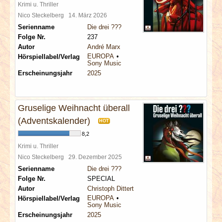
Krimi u. Thriller
Nico Steckelberg
14. März 2026
Serienname
Die drei ???
Folge Nr.
237
Autor
André Marx
EUROPA
Hörspiellabel/Verlag
Sony Music
Erscheinungsjahr
2025
Gruselige Weihnacht überall
(Adventskalender)
HOT
8,2
Krimi u. Thriller
Nico Steckelberg
29. Dezember 2025
Serienname
Die drei ???
Folge Nr.
SPECIAL
Autor
Christoph Dittert
EUROPA
Hörspiellabel/Verlag
Sony Music
Erscheinungsjahr
2025