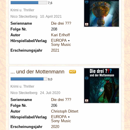
7,6
Krimi u. Thriller
Nico Steckelberg
10. April 2021
Serienname
Die drei ???
Folge Nr.
208
Autor
Kari Erlhoff
EUROPA
Hörspiellabel/Verlag
Sony Music
Erscheinungsjahr
2021
... und der Mottenmann
HOT
9,0
Krimi u. Thriller
Nico Steckelberg
24. Juli 2020
Serienname
Die drei ???
Folge Nr.
206
Autor
Christoph Dittert
EUROPA
Hörspiellabel/Verlag
Sony Music
Erscheinungsjahr
2020