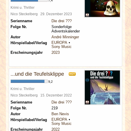
7,4
Krimi u. Thriller
Nico Steckelberg
29. Dezember 2023
Serienname
Die drei ???
Folge Nr.
Sonderfolge
Adventskalender
Autor
André Minninger
EUROPA
Hörspiellabel/Verlag
Sony Music
Erscheinungsjahr
2023
...und die Teufelsklippe
HOT
9,2
Krimi u. Thriller
Nico Steckelberg
15. Dezember 2022
Serienname
Die drei ???
Folge Nr.
219
Autor
Ben Nevis
EUROPA
Hörspiellabel/Verlag
Sony Music
Erscheinungsjahr
2022