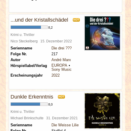
...und der Kristallschädel
HOT
8,2
Krimi u. Thriller
Nico Steckelberg
15. Dezember 2022
Serienname
Die drei ???
Folge Nr.
217
Autor
André Marx
EUROPA
Hörspiellabel/Verlag
Sony Music
Erscheinungsjahr
2022
Dunkle Erkenntnis
HOT
8,0
Krimi u. Thriller
Michael Brinkschulte
31. Dezember 2021
Serienname
Die Weisse Lilie
Folge Nr.
Staffel 4