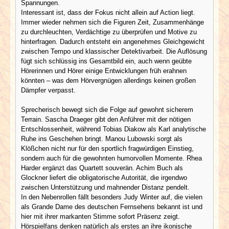
Spannungen.
Interessant ist, dass der Fokus nicht allein auf Action liegt.
Immer wieder nehmen sich die Figuren Zeit, Zusammenhänge
zu durchleuchten, Verdächtige zu überprüfen und Motive zu
hinterfragen. Dadurch entsteht ein angenehmes Gleichgewicht
zwischen Tempo und klassischer Detektivarbeit. Die Auflösung
fügt sich schlüssig ins Gesamtbild ein, auch wenn geübte
Hörerinnen und Hörer einige Entwicklungen früh erahnen
könnten – was dem Hörvergnügen allerdings keinen großen
Dämpfer verpasst.
Sprecherisch bewegt sich die Folge auf gewohnt sicherem
Terrain. Sascha Draeger gibt den Anführer mit der nötigen
Entschlossenheit, während Tobias Diakow als Karl analytische
Ruhe ins Geschehen bringt. Manou Lubowski sorgt als
Klößchen nicht nur für den sportlich fragwürdigen Einstieg,
sondern auch für die gewohnten humorvollen Momente. Rhea
Harder ergänzt das Quartett souverän. Achim Buch als
Glockner liefert die obligatorische Autorität, die irgendwo
zwischen Unterstützung und mahnender Distanz pendelt.
In den Nebenrollen fällt besonders Judy Winter auf, die vielen
als Grande Dame des deutschen Fernsehens bekannt ist und
hier mit ihrer markanten Stimme sofort Präsenz zeigt.
Hörspielfans denken natürlich als erstes an ihre ikonische