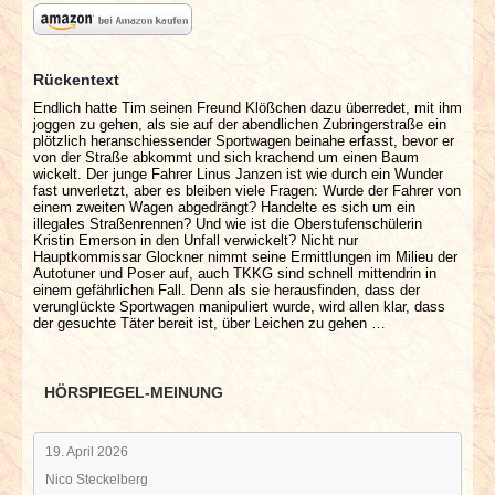
Rückentext
Endlich hatte Tim seinen Freund Klößchen dazu überredet, mit ihm
joggen zu gehen, als sie auf der abendlichen Zubringerstraße ein
plötzlich heranschiessender Sportwagen beinahe erfasst, bevor er
von der Straße abkommt und sich krachend um einen Baum
wickelt. Der junge Fahrer Linus Janzen ist wie durch ein Wunder
fast unverletzt, aber es bleiben viele Fragen: Wurde der Fahrer von
einem zweiten Wagen abgedrängt? Handelte es sich um ein
illegales Straßenrennen? Und wie ist die Oberstufenschülerin
Kristin Emerson in den Unfall verwickelt? Nicht nur
Hauptkommissar Glockner nimmt seine Ermittlungen im Milieu der
Autotuner und Poser auf, auch TKKG sind schnell mittendrin in
einem gefährlichen Fall. Denn als sie herausfinden, dass der
verunglückte Sportwagen manipuliert wurde, wird allen klar, dass
der gesuchte Täter bereit ist, über Leichen zu gehen …
HÖRSPIEGEL-MEINUNG
19. April 2026
Nico Steckelberg