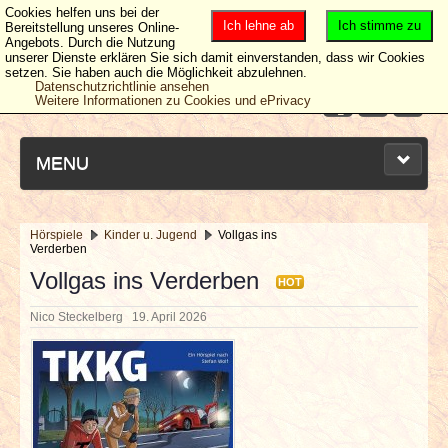
Cookies helfen uns bei der
Ich lehne ab
Ich stimme zu
Bereitstellung unseres Online-
Angebots. Durch die Nutzung
unserer Dienste erklären Sie sich damit einverstanden, dass wir Cookies
setzen. Sie haben auch die Möglichkeit abzulehnen.
Datenschutzrichtlinie ansehen
Weitere Informationen zu Cookies und ePrivacy
MENU
Hörspiele
Kinder u. Jugend
Vollgas ins
Verderben
NEUESTE ARTIKEL
Vollgas ins Verderben
HOT
NEWS & DATES
Nico Steckelberg
19. April 2026
BERICHTE
VERLOSUNGEN