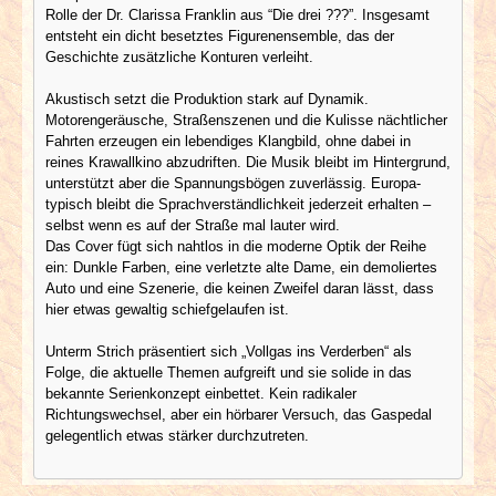
Rolle der Dr. Clarissa Franklin aus “Die drei ???”. Insgesamt
entsteht ein dicht besetztes Figurenensemble, das der
Geschichte zusätzliche Konturen verleiht.
Akustisch setzt die Produktion stark auf Dynamik.
Motorengeräusche, Straßenszenen und die Kulisse nächtlicher
Fahrten erzeugen ein lebendiges Klangbild, ohne dabei in
reines Krawallkino abzudriften. Die Musik bleibt im Hintergrund,
unterstützt aber die Spannungsbögen zuverlässig. Europa-
typisch bleibt die Sprachverständlichkeit jederzeit erhalten –
selbst wenn es auf der Straße mal lauter wird.
Das Cover fügt sich nahtlos in die moderne Optik der Reihe
ein: Dunkle Farben, eine verletzte alte Dame, ein demoliertes
Auto und eine Szenerie, die keinen Zweifel daran lässt, dass
hier etwas gewaltig schiefgelaufen ist.
Unterm Strich präsentiert sich „Vollgas ins Verderben“ als
Folge, die aktuelle Themen aufgreift und sie solide in das
bekannte Serienkonzept einbettet. Kein radikaler
Richtungswechsel, aber ein hörbarer Versuch, das Gaspedal
gelegentlich etwas stärker durchzutreten.