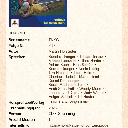
INTERVIEWS
SPECIALS
REDAKTION
HÖRSPIEL
Serienname
TKKG
Folge Nr.
239
LINKS
Autor
Martin Hofstetter
Sascha Draeger
Tobias Diakow
Sprecher
Manou Lubowski
Rhea Harder
ARCHIV
Achim Buch
Elga Schütz
Kerstin Draeger
Neele Pettig
Tim Helssen
Louis Held
Christian Rudolf
Martin Reinl
Daniel Kirchberger
Sarah Madeleine Tusk
Heidi Schaffrath
Woody Mues
Leopold v. d. Goltz
Judy Winter
Holger Mahlich
Till Huster
EUROPA
Sony Music
Hörspiellabel/Verlag
Erscheinungsjahr
2026
CD
Streaming
Format
Anzahl Medien
1
Internetlink
https://www.NatuerlichvonEuropa.de