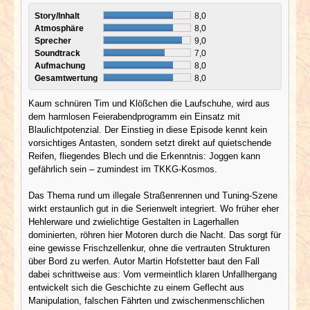
Story/Inhalt
8,0
Atmosphäre
8,0
Sprecher
9,0
Soundtrack
7,0
Aufmachung
8,0
Gesamtwertung
8,0
Kaum schnüren Tim und Klößchen die Laufschuhe, wird aus
dem harmlosen Feierabendprogramm ein Einsatz mit
Blaulichtpotenzial. Der Einstieg in diese Episode kennt kein
vorsichtiges Antasten, sondern setzt direkt auf quietschende
Reifen, fliegendes Blech und die Erkenntnis: Joggen kann
gefährlich sein – zumindest im TKKG-Kosmos.
Das Thema rund um illegale Straßenrennen und Tuning-Szene
wirkt erstaunlich gut in die Serienwelt integriert. Wo früher eher
Hehlerware und zwielichtige Gestalten in Lagerhallen
dominierten, röhren hier Motoren durch die Nacht. Das sorgt für
eine gewisse Frischzellenkur, ohne die vertrauten Strukturen
über Bord zu werfen. Autor Martin Hofstetter baut den Fall
dabei schrittweise aus: Vom vermeintlich klaren Unfallhergang
entwickelt sich die Geschichte zu einem Geflecht aus
Manipulation, falschen Fährten und zwischenmenschlichen