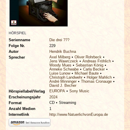
INTERVIEWS
SPECIALS
REDAKTION
HÖRSPIEL
Serienname
Die drei ???
Folge Nr.
229
LINKS
Autor
Hendrik Buchna
Axel Milberg
Oliver Rohrbeck
Sprecher
Jens Wawrczeck
Andreas Fröhlich
ARCHIV
Woody Mues
Sebastian König
Anneke Schwabe
Carla Becker
Luise Lunow
Michael Baute
Christoph Landwehr
Holger Mahlich
André Minninger
Thomas Cronauge
David J. Becher
EUROPA
Sony Music
Hörspiellabel/Verlag
Erscheinungsjahr
2024
CD
Streaming
Format
Anzahl Medien
1
Internetlink
http://www.NatuerlichvonEuropa.de