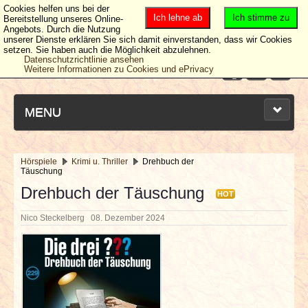
Cookies helfen uns bei der
Ich lehne ab
Ich stimme zu
Bereitstellung unseres Online-
Angebots. Durch die Nutzung
unserer Dienste erklären Sie sich damit einverstanden, dass wir Cookies
setzen. Sie haben auch die Möglichkeit abzulehnen.
Datenschutzrichtlinie ansehen
Weitere Informationen zu Cookies und ePrivacy
MENU
Hörspiele
Krimi u. Thriller
Drehbuch der
Täuschung
NEUESTE ARTIKEL
Drehbuch der Täuschung
HOT
NEWS & DATES
Nico Steckelberg
08. Dezember 2024
BERICHTE
VERLOSUNGEN