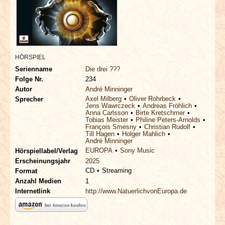
INTERVIEWS
SPECIALS
REDAKTION
HÖRSPIEL
Serienname
Die drei ???
Folge Nr.
234
LINKS
Autor
André Minninger
Axel Milberg
Oliver Rohrbeck
Sprecher
Jens Wawrczeck
Andreas Fröhlich
ARCHIV
Anna Carlsson
Birte Kretschmer
Tobias Meister
Philine Peters-Arnolds
François Smesny
Christian Rudolf
Till Hagen
Holger Mahlich
André Minninger
EUROPA
Sony Music
Hörspiellabel/Verlag
Erscheinungsjahr
2025
CD
Streaming
Format
Anzahl Medien
1
Internetlink
http://www.NatuerlichvonEuropa.de