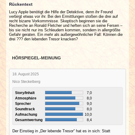
Rückentext
Lucy Apple benötigt die Hilfe der Detektive, denn ihr Freund
verbirgt etwas vor ihr. Bei den Ermittlungen stoßen die drei auf
recht bizarre Vorkommnisse. Skeptisch beginnen sie die
Recherche an Ronald Fletcher und heften sich an seine Fersen –
bis sie nicht nur ins Schleudern kommen, sondern in allergrößte
Gefahr geraten. Ein mehr als außergewöhnlicher Fall: Können die
drei ??? den lebenden Tresor knacken?
HÖRSPIEGEL-MEINUNG
18. August 2025
Nico Steckelberg
Story/Inhalt
7,0
Atmosphäre
8,0
Sprecher
9,0
Soundtrack
8,0
Aufmachung
10,0
Gesamtwertung
8,4
Der Einstieg in „Der lebende Tresor“ hat es in sich: Statt