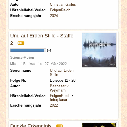
Autor
Christian Gailus
Hörspiellabel/Verlag
FolgenReich
Erscheinungsjahr
2024
Und auf Erden Stille - Staffel
2
HOT
9,4
Science-Fiction
Michael Brinkschulte
27. März 2022
Serienname
Und auf Erden
Stille
Folge Nr.
Episode 11 - 20
Autor
Balthasar v.
Weymarn
FolgenReich
Hörspiellabel/Verlag
Interplanar
Erscheinungsjahr
2022
Dunkle Erkenntnis
HOT