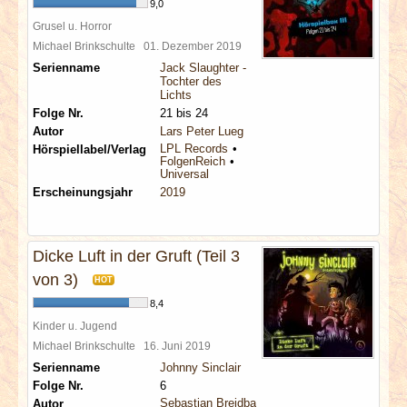
9,0
Grusel u. Horror
Michael Brinkschulte
01. Dezember 2019
Serienname
Jack Slaughter -
Tochter des
Lichts
Folge Nr.
21 bis 24
Autor
Lars Peter Lueg
LPL Records
Hörspiellabel/Verlag
FolgenReich
Universal
Erscheinungsjahr
2019
Dicke Luft in der Gruft (Teil 3
von 3)
HOT
8,4
Kinder u. Jugend
Michael Brinkschulte
16. Juni 2019
Serienname
Johnny Sinclair
Folge Nr.
6
Sebastian Breidbach
Autor