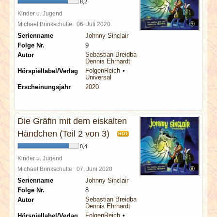
8,2
Kinder u. Jugend
Michael Brinkschulte
06. Juli 2020
Serienname
Johnny Sinclair
Folge Nr.
9
Sebastian Breidbach
Autor
Dennis Ehrhardt
FolgenReich
Hörspiellabel/Verlag
Universal
Erscheinungsjahr
2020
Die Gräfin mit dem eiskalten
Händchen (Teil 2 von 3)
HOT
8,4
Kinder u. Jugend
Michael Brinkschulte
07. Juni 2020
Serienname
Johnny Sinclair
Folge Nr.
8
Sebastian Breidbach
Autor
Dennis Ehrhardt
FolgenReich
Hörspiellabel/Verlag