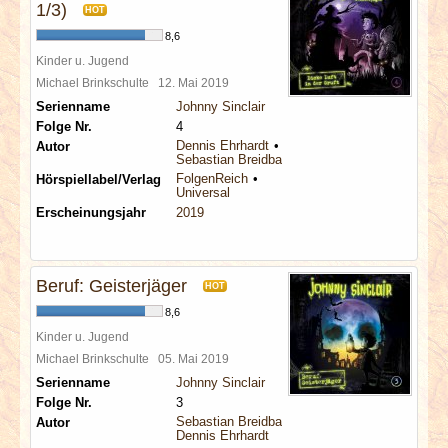
1/3)
HOT
8,6
Kinder u. Jugend
Michael Brinkschulte
12. Mai 2019
Serienname
Johnny Sinclair
Folge Nr.
4
Dennis Ehrhardt
Autor
Sebastian Breidbach
FolgenReich
Hörspiellabel/Verlag
Universal
Erscheinungsjahr
2019
Beruf: Geisterjäger
HOT
8,6
Kinder u. Jugend
Michael Brinkschulte
05. Mai 2019
Serienname
Johnny Sinclair
Folge Nr.
3
Sebastian Breidbach
Autor
Dennis Ehrhardt