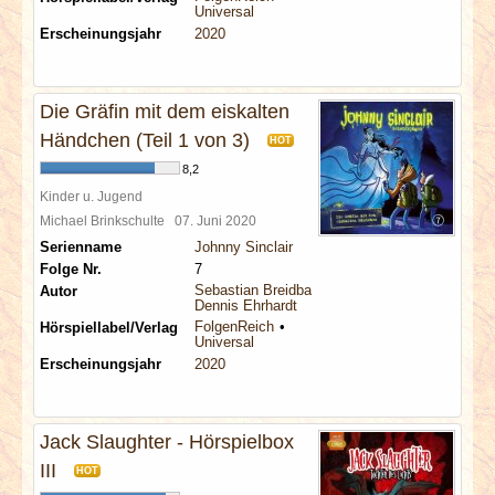
Universal
Erscheinungsjahr
2020
Die Gräfin mit dem eiskalten
Händchen (Teil 1 von 3)
HOT
8,2
Kinder u. Jugend
Michael Brinkschulte
07. Juni 2020
Serienname
Johnny Sinclair
Folge Nr.
7
Sebastian Breidbach
Autor
Dennis Ehrhardt
FolgenReich
Hörspiellabel/Verlag
Universal
Erscheinungsjahr
2020
Jack Slaughter - Hörspielbox
III
HOT