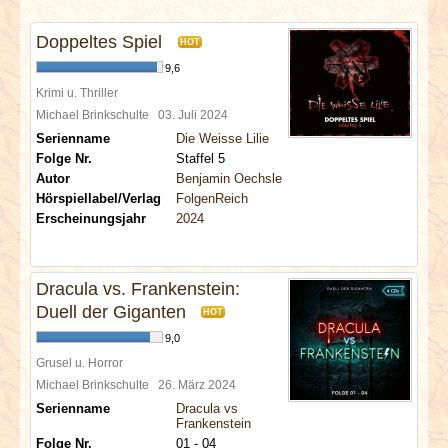
INTERVIEWS
Doppeltes Spiel
HOT
SPECIALS
9,6
Krimi u. Thriller
REDAKTION
Michael Brinkschulte
03. Juli 2024
Serienname
Die Weisse Lilie
Folge Nr.
Staffel 5
LINKS
Autor
Benjamin Oechsle
Hörspiellabel/Verlag
FolgenReich
ARCHIV
Erscheinungsjahr
2024
Dracula vs. Frankenstein:
Duell der Giganten
HOT
9,0
Grusel u. Horror
Michael Brinkschulte
26. März 2024
Serienname
Dracula vs
Frankenstein
Folge Nr.
01 - 04