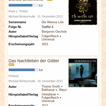
8,0
Krimi u. Thriller
Michael Brinkschulte
31. Dezember 2021
Serienname
Die Weisse Lilie
Folge Nr.
Staffel 4
Autor
Benjamin Oechsle
FolgenReich
Hörspiellabel/Verlag
Universal
Erscheinungsjahr
2021
Das Nachtleben der Götter
HOT
8,8
Fantasy
Michael Brinkschulte
19. Dezember 2021
Thorne Smith
Autor
Balthasar v. Weymarn
Interplanar
Hörspiellabel/Verlag
FolgenReich
Universal
Erscheinungsjahr
2021