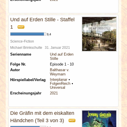
Und auf Erden Stille - Staffel
1
HOT
9,4
Science-Fiction
Michael Brinkschulte
31. Januar 2021
Serienname
Und auf Erden
Stille
Folge Nr.
Episode 1 - 10
Autor
Balthasar v.
Weymarn
Interplanar
Hörspiellabel/Verlag
FolgenReich
Universal
Erscheinungsjahr
2021
Die Gräfin mit dem eiskalten
Händchen (Teil 3 von 3)
HOT