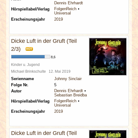
Dennis Ehrhardt
FolgenReich
Hörspiellabel/Verlag
Universal
Erscheinungsjahr
2019
Dicke Luft in der Gruft (Teil
2/3)
HOT
8,6
Kinder u. Jugend
Michael Brinkschulte
12. Mai 2019
Serienname
Johnny Sinclair
Folge Nr.
5
Dennis Ehrhardt
Autor
Sebastian Breidbach
FolgenReich
Hörspiellabel/Verlag
Universal
Erscheinungsjahr
2019
Dicke Luft in der Gruft (Teil