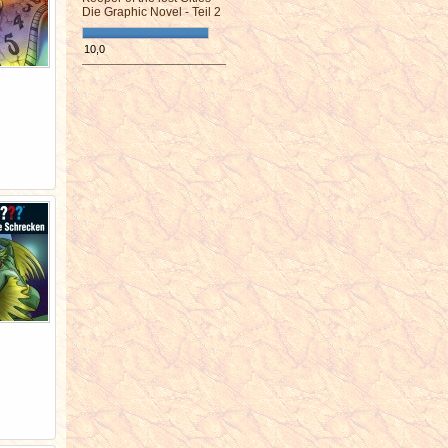
Die Graphic Novel - Teil 2
10,0
¯¯¯¯¯¯¯¯¯¯¯¯¯¯¯¯¯¯¯¯¯¯¯¯