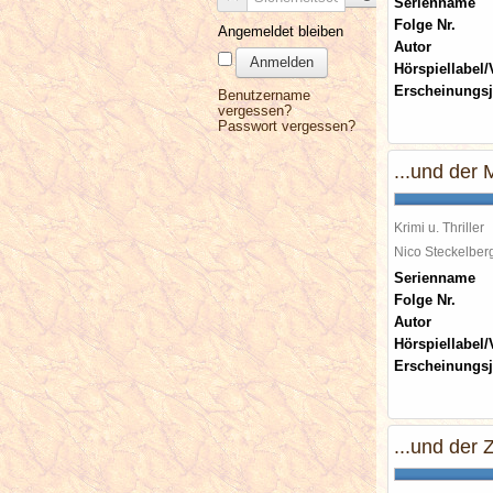
Serienname
Folge Nr.
Angemeldet bleiben
Autor
Anmelden
Hörspiellabel/
Erscheinungsj
Benutzername
vergessen?
Passwort vergessen?
...und der
Krimi u. Thriller
Nico Steckelbe
Serienname
Folge Nr.
Autor
Hörspiellabel/
Erscheinungsj
...und der Z