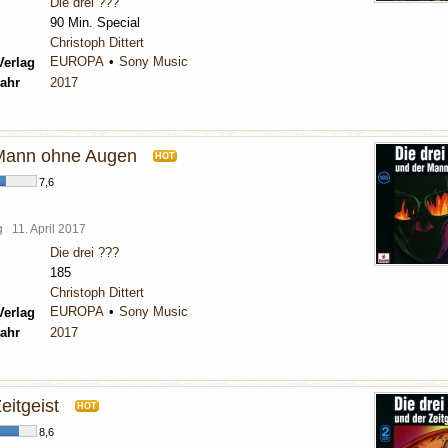
Die drei ???
90 Min. Special
Christoph Dittert
EUROPA
Sony Music
Verlag
ahr
2017
 Mann ohne Augen
HOT
7,6
rg
11. April 2017
Die drei ???
185
Christoph Dittert
EUROPA
Sony Music
Verlag
ahr
2017
eitgeist
HOT
8,6