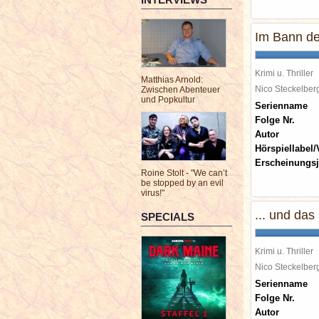
Im Bann d
Krimi u. Thriller
Matthias Arnold:
Nico Steckelbe
Zwischen Abenteuer
und Popkultur
Serienname
Folge Nr.
Autor
Hörspiellabel/
Erscheinungsj
Roine Stolt - "We can’t
be stopped by an evil
virus!"
... und das
SPECIALS
Krimi u. Thriller
Nico Steckelbe
Serienname
Folge Nr.
Autor