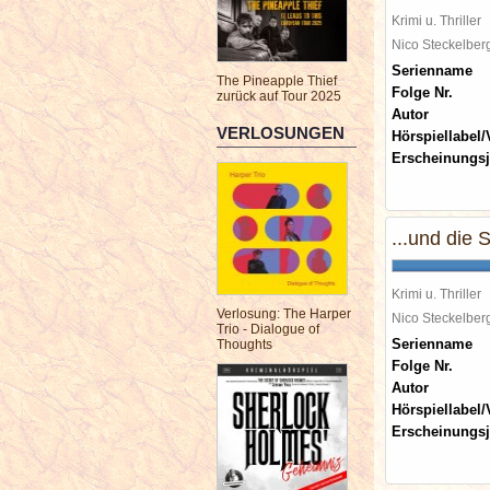
Krimi u. Thriller
Nico Steckelbe
Serienname
The Pineapple Thief
Folge Nr.
zurück auf Tour 2025
Autor
VERLOSUNGEN
Hörspiellabel/
Erscheinungsj
...und die
Krimi u. Thriller
Verlosung: The Harper
Nico Steckelbe
Trio - Dialogue of
Serienname
Thoughts
Folge Nr.
Autor
Hörspiellabel/
Erscheinungsj