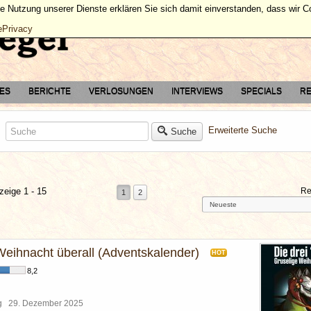
ie Nutzung unserer Dienste erklären Sie sich damit einverstanden, dass wir 
ePrivacy
TES
BERICHTE
VERLOSUNGEN
INTERVIEWS
SPECIALS
RE
Erweiterte Suche
Suche
zeige 1 - 15
Re
1
2
Weihnacht überall (Adventskalender)
HOT
8,2
rg
29. Dezember 2025