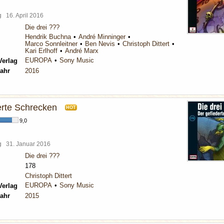
rg
16. April 2016
Die drei ???
Hendrik Buchna
André Minninger
Marco Sonnleitner
Ben Nevis
Christoph Dittert
Kari Erlhoff
André Marx
EUROPA
Sony Music
Verlag
ahr
2016
erte Schrecken
HOT
9,0
rg
31. Januar 2016
Die drei ???
178
Christoph Dittert
EUROPA
Sony Music
Verlag
ahr
2015