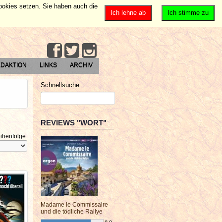
Cookies setzen. Sie haben auch die
Ich lehne ab
Ich stimme zu
DAKTION
LINKS
ARCHIV
Schnellsuche:
REVIEWS "WORT"
ihenfolge
Madame le Commissaire
und die tödliche Rallye