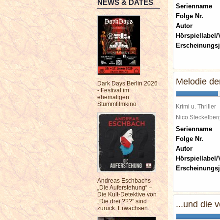
NEWS & DATES
Serienname
Folge Nr.
Autor
Hörspiellabel/
Erscheinungsj
Melodie de
Dark Days Berlin 2026
- Festival im
ehemaligen
Stummfilmkino
Krimi u. Thriller
Nico Steckelbe
Serienname
Folge Nr.
Autor
Hörspiellabel/
Erscheinungsj
Andreas Eschbachs
„Die Auferstehung“ –
Die Kult-Detektive von
„Die drei ???“ sind
...und die 
zurück. Erwachsen.