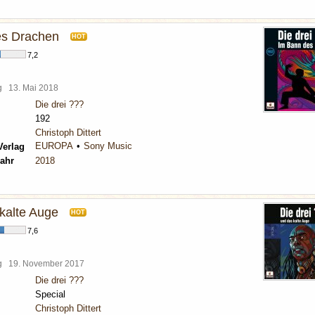
es Drachen
HOT
7,2
rg
13. Mai 2018
Die drei ???
192
Christoph Dittert
EUROPA
Sony Music
Verlag
ahr
2018
 kalte Auge
HOT
7,6
rg
19. November 2017
Die drei ???
Special
Christoph Dittert