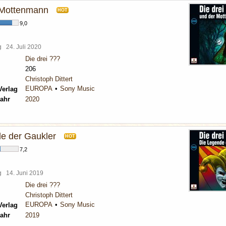
r Mottenmann
HOT
9,0
rg
24. Juli 2020
Die drei ???
206
Christoph Dittert
EUROPA
Sony Music
Verlag
ahr
2020
e der Gaukler
HOT
7,2
rg
14. Juni 2019
Die drei ???
Christoph Dittert
EUROPA
Sony Music
Verlag
ahr
2019