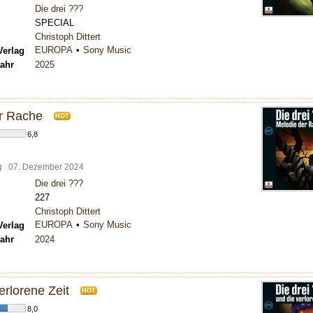
Die drei ???
SPECIAL
Christoph Dittert
EUROPA
Sony Music
Verlag
ahr
2025
r Rache
HOT
6,8
rg
07. Dezember 2024
Die drei ???
227
Christoph Dittert
EUROPA
Sony Music
Verlag
ahr
2024
verlorene Zeit
HOT
8,0