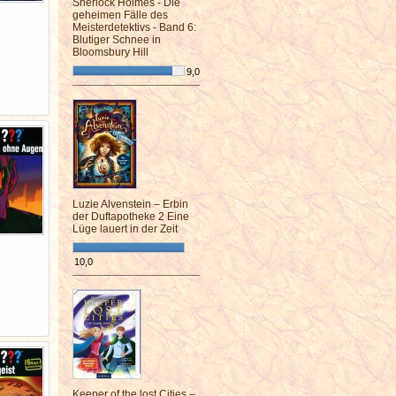
Sherlock Holmes - Die
geheimen Fälle des
Meisterdetektivs - Band 6:
Blutiger Schnee in
Bloomsbury Hill
9,0
¯¯¯¯¯¯¯¯¯¯¯¯¯¯¯¯¯¯¯¯¯¯¯¯
Luzie Alvenstein – Erbin
der Duftapotheke 2 Eine
Lüge lauert in der Zeit
10,0
¯¯¯¯¯¯¯¯¯¯¯¯¯¯¯¯¯¯¯¯¯¯¯¯
Keeper of the lost Cities –