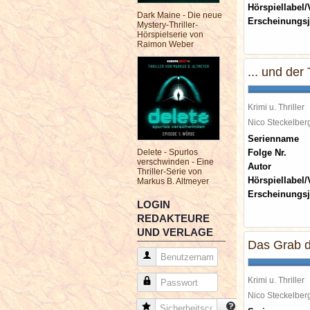
Hörspiellabel/
Dark Maine - Die neue
Erscheinungsj
Mystery-Thriller-
Hörspielserie von
Raimon Weber
... und der
Krimi u. Thriller
Nico Steckelbe
Serienname
Delete - Spurlos
Folge Nr.
verschwinden - Eine
Autor
Thriller-Serie von
Hörspiellabel/
Markus B. Altmeyer
Erscheinungsj
LOGIN
REDAKTEURE
UND VERLAGE
Das Grab d
Benutzername
Krimi u. Thriller
Passwort
Nico Steckelbe
Sicherheitscode