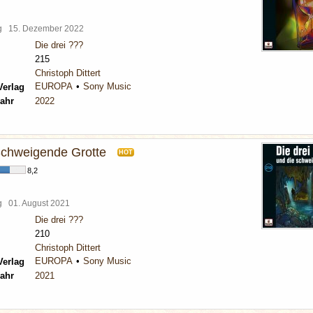
rg
15. Dezember 2022
Die drei ???
215
Christoph Dittert
EUROPA
Sony Music
Verlag
ahr
2022
 Schweigende Grotte
HOT
8,2
rg
01. August 2021
Die drei ???
210
Christoph Dittert
EUROPA
Sony Music
Verlag
ahr
2021