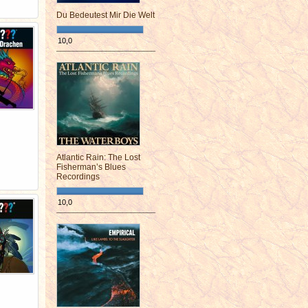
Du Bedeutest Mir Die Welt
10,0
¯¯¯¯¯¯¯¯¯¯¯¯¯¯¯¯¯¯¯¯¯¯¯¯
Atlantic Rain: The Lost
Fisherman’s Blues
Recordings
10,0
¯¯¯¯¯¯¯¯¯¯¯¯¯¯¯¯¯¯¯¯¯¯¯¯