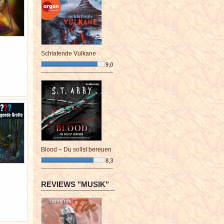
Schlafende Vulkane
9,0
¯¯¯¯¯¯¯¯¯¯¯¯¯¯¯¯¯¯¯¯¯¯¯¯
Blood – Du sollst bereuen
8,3
¯¯¯¯¯¯¯¯¯¯¯¯¯¯¯¯¯¯¯¯¯¯¯¯
REVIEWS "MUSIK"