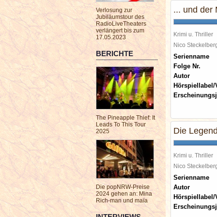
... und de
Verlosung zur
Jubiläumstour des
RadioLiveTheaters
verlängert bis zum
Krimi u. Thriller
17.05.2023
Nico Steckelbe
BERICHTE
Serienname
Folge Nr.
Autor
Hörspiellabel/
Erscheinungsj
The Pineapple Thief: It
Leads To This Tour
Die Legend
2025
Krimi u. Thriller
Nico Steckelbe
Serienname
Die popNRW-Preise
Autor
2024 gehen an: Mina
Hörspiellabel/
Rich-man und maïa
Erscheinungsj
INTERVIEWS