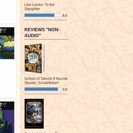
Like Lambs: To the
Slaughter
8,0
¯¯¯¯¯¯¯¯¯¯¯¯¯¯¯¯¯¯¯¯¯¯¯¯
REVIEWS "NON-
AUDIO"
School of Talents 9 Neunte
Stunde: Schatzfieber!
9,0
¯¯¯¯¯¯¯¯¯¯¯¯¯¯¯¯¯¯¯¯¯¯¯¯