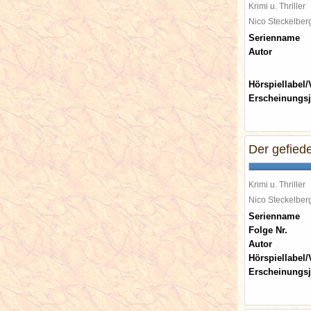
Krimi u. Thriller
Nico Steckelbe
Serienname
Autor
Hörspiellabel/
Erscheinungsj
Der gefied
Krimi u. Thriller
Nico Steckelbe
Serienname
Folge Nr.
Autor
Hörspiellabel/
Erscheinungsj