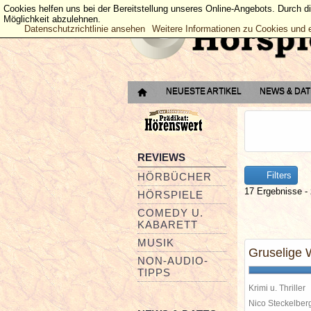
Cookies helfen uns bei der Bereitstellung unseres Online-Angebots. Durch d
Möglichkeit abzulehnen.
Datenschutzrichtlinie ansehen
Weitere Informationen zu Cookies und 
NEUESTE ARTIKEL
NEWS & DA
REVIEWS
Filters
HÖRBÜCHER
17 Ergebnisse - 
HÖRSPIELE
COMEDY U.
KABARETT
MUSIK
Gruselige 
NON-AUDIO-
TIPPS
Krimi u. Thriller
Nico Steckelbe