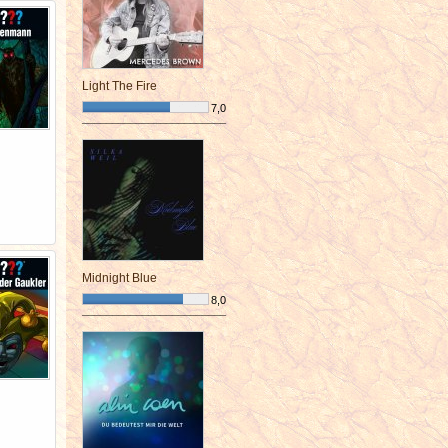
Light The Fire
7,0
¯¯¯¯¯¯¯¯¯¯¯¯¯¯¯¯¯¯¯¯¯¯¯¯
Midnight Blue
8,0
¯¯¯¯¯¯¯¯¯¯¯¯¯¯¯¯¯¯¯¯¯¯¯¯