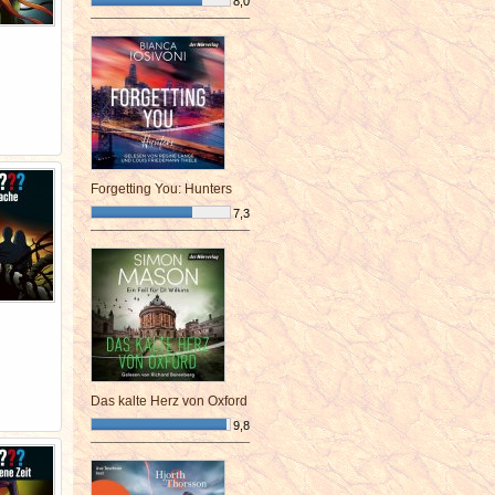
8,0
¯¯¯¯¯¯¯¯¯¯¯¯¯¯¯¯¯¯¯¯¯¯¯¯
Forgetting You: Hunters
7,3
¯¯¯¯¯¯¯¯¯¯¯¯¯¯¯¯¯¯¯¯¯¯¯¯
Das kalte Herz von Oxford
9,8
¯¯¯¯¯¯¯¯¯¯¯¯¯¯¯¯¯¯¯¯¯¯¯¯