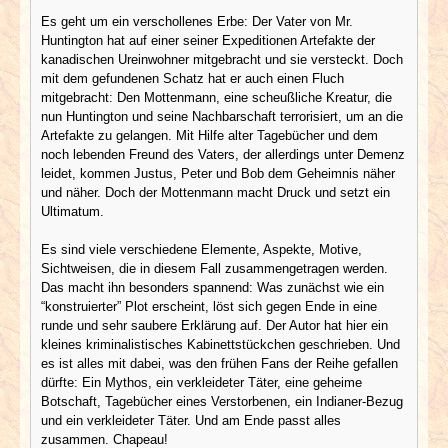
Es geht um ein verschollenes Erbe: Der Vater von Mr.
Huntington hat auf einer seiner Expeditionen Artefakte der
kanadischen Ureinwohner mitgebracht und sie versteckt. Doch
mit dem gefundenen Schatz hat er auch einen Fluch
mitgebracht: Den Mottenmann, eine scheußliche Kreatur, die
nun Huntington und seine Nachbarschaft terrorisiert, um an die
Artefakte zu gelangen. Mit Hilfe alter Tagebücher und dem
noch lebenden Freund des Vaters, der allerdings unter Demenz
leidet, kommen Justus, Peter und Bob dem Geheimnis näher
und näher. Doch der Mottenmann macht Druck und setzt ein
Ultimatum.
Es sind viele verschiedene Elemente, Aspekte, Motive,
Sichtweisen, die in diesem Fall zusammengetragen werden.
Das macht ihn besonders spannend: Was zunächst wie ein
“konstruierter” Plot erscheint, löst sich gegen Ende in eine
runde und sehr saubere Erklärung auf. Der Autor hat hier ein
kleines kriminalistisches Kabinettstückchen geschrieben. Und
es ist alles mit dabei, was den frühen Fans der Reihe gefallen
dürfte: Ein Mythos, ein verkleideter Täter, eine geheime
Botschaft, Tagebücher eines Verstorbenen, ein Indianer-Bezug
und ein verkleideter Täter. Und am Ende passt alles
zusammen. Chapeau!