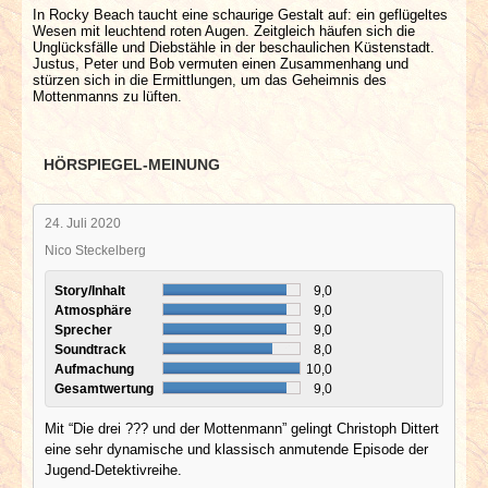
In Rocky Beach taucht eine schaurige Gestalt auf: ein geflügeltes
Wesen mit leuchtend roten Augen. Zeitgleich häufen sich die
Unglücksfälle und Diebstähle in der beschaulichen Küstenstadt.
Justus, Peter und Bob vermuten einen Zusammenhang und
stürzen sich in die Ermittlungen, um das Geheimnis des
Mottenmanns zu lüften.
HÖRSPIEGEL-MEINUNG
24. Juli 2020
Nico Steckelberg
Story/Inhalt
9,0
Atmosphäre
9,0
Sprecher
9,0
Soundtrack
8,0
Aufmachung
10,0
Gesamtwertung
9,0
Mit “Die drei ??? und der Mottenmann” gelingt Christoph Dittert
eine sehr dynamische und klassisch anmutende Episode der
Jugend-Detektivreihe.