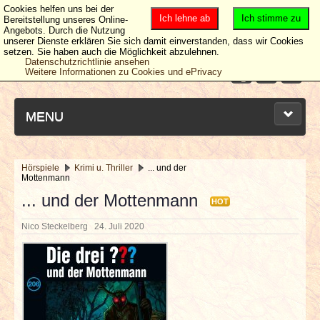
Cookies helfen uns bei der
Ich lehne ab
Ich stimme zu
Bereitstellung unseres Online-
Angebots. Durch die Nutzung
unserer Dienste erklären Sie sich damit einverstanden, dass wir Cookies
setzen. Sie haben auch die Möglichkeit abzulehnen.
Datenschutzrichtlinie ansehen
Weitere Informationen zu Cookies und ePrivacy
MENU
Hörspiele
Krimi u. Thriller
... und der
Mottenmann
NEUESTE ARTIKEL
... und der Mottenmann
HOT
NEWS & DATES
Nico Steckelberg
24. Juli 2020
BERICHTE
VERLOSUNGEN