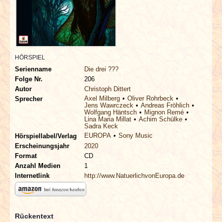
INTERVIEWS
SPECIALS
REDAKTION
HÖRSPIEL
Serienname
Die drei ???
Folge Nr.
206
LINKS
Autor
Christoph Dittert
Axel Milberg
Oliver Rohrbeck
Sprecher
Jens Wawrczeck
Andreas Fröhlich
ARCHIV
Wolfgang Häntsch
Mignon Remé
Lina Maria Millat
Achim Schülke
Sadra Keck
EUROPA
Sony Music
Hörspiellabel/Verlag
Erscheinungsjahr
2020
Format
CD
Anzahl Medien
1
Internetlink
http://www.NatuerlichvonEuropa.de
Rückentext