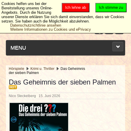
Cookies helfen uns bei der
Ich lehne ab
Ich stimme zu
Bereitstellung unseres Online-
Angebots. Durch die Nutzung
unserer Dienste erklären Sie sich damit einverstanden, dass wir Cookies
setzen. Sie haben auch die Möglichkeit abzulehnen.
Datenschutzrichtlinie ansehen
Weitere Informationen zu Cookies und ePrivacy
MENU
Hörspiele
Krimi u. Thriller
Das Geheimnis
der sieben Palmen
NEUESTE ARTIKEL
Das Geheimnis der sieben Palmen
HOT
NEWS & DATES
Nico Steckelberg
15. Juni 2026
BERICHTE
VERLOSUNGEN