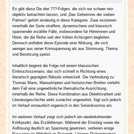
Es gibt diese Die drei ???-Folgen, die sich nur schwer rein
objektiv betrachten lassen, und „Das Geheimnis der sieben
Palmen“ gehört eindeutig in diese Kategorie. Zwar existieren
innerhalb der Serie straffere, dynamischere und klassisch
spannender erzählte Fälle, insbesondere für Hörerinnen und
Hörer, die die Reihe seit den frühen Achtzigern begleiten.
Dennoch entfaltet diese Episode eine Wirkung, die sich
weniger aus reiner Krimispannung als aus Stimmung, Thema
und Besetzung speist.
Inhaltlich beginnt die Folge mit einem klassischen
Einbruchsszenario, das sich schnell in Richtung eines
literarisch geprägten Rätsels entwickelt. Die Verbindung zu
Thomas Mann, Manuskripten und historischen Briefen verleiht
dem Fall eine ungewöhnliche thematische Ausrichtung
innerhalb der Reihe. Diese Kombination aus Detektivarbeit und
Literaturgeschichte wirkt zunächst ungewohnt, fügt sich jedoch
im Verlauf erstaunlich organisch in den Serienkosmos ein.
Im weiteren Verlauf zeigt sich jedoch ein wiederkehrender
Kritikpunkt: das Erzähltempo. Während der Einstieg sowie die
Auflösung deutlich an Spannung gewinnen, verlieren einige
Passagen im Mittelteil an Dynamik. Längere Dialogstrecken