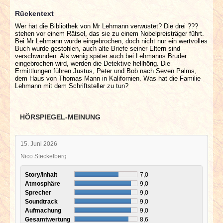
Rückentext
Wer hat die Bibliothek von Mr Lehmann verwüstet? Die drei ???
stehen vor einem Rätsel, das sie zu einem Nobelpreisträger führt.
Bei Mr Lehmann wurde eingebrochen, doch nicht nur ein wertvolles
Buch wurde gestohlen, auch alte Briefe seiner Eltern sind
verschwunden. Als wenig später auch bei Lehmanns Bruder
eingebrochen wird, werden die Detektive hellhörig. Die
Ermittlungen führen Justus, Peter und Bob nach Seven Palms,
dem Haus von Thomas Mann in Kalifornien. Was hat die Familie
Lehmann mit dem Schriftsteller zu tun?
HÖRSPIEGEL-MEINUNG
15. Juni 2026
Nico Steckelberg
Story/Inhalt
7,0
Atmosphäre
9,0
Sprecher
9,0
Soundtrack
9,0
Aufmachung
9,0
Gesamtwertung
8,6