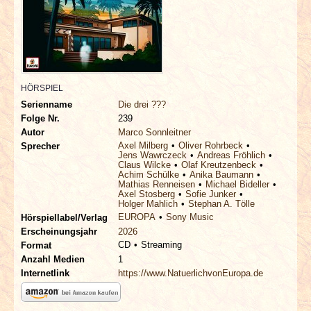
INTERVIEWS
SPECIALS
REDAKTION
HÖRSPIEL
Serienname
Die drei ???
LINKS
Folge Nr.
239
Autor
Marco Sonnleitner
Axel Milberg
Oliver Rohrbeck
Sprecher
ARCHIV
Jens Wawrczeck
Andreas Fröhlich
Claus Wilcke
Olaf Kreutzenbeck
Achim Schülke
Anika Baumann
Mathias Renneisen
Michael Bideller
Axel Stosberg
Sofie Junker
Holger Mahlich
Stephan A. Tölle
EUROPA
Sony Music
Hörspiellabel/Verlag
Erscheinungsjahr
2026
CD
Streaming
Format
Anzahl Medien
1
Internetlink
https://www.NatuerlichvonEuropa.de