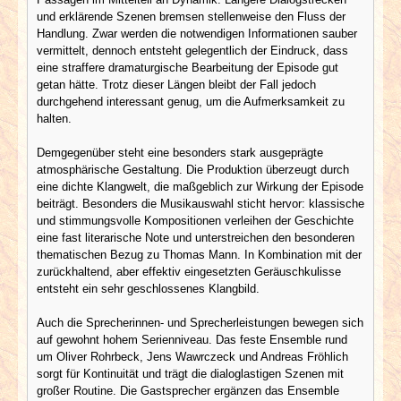
und erklärende Szenen bremsen stellenweise den Fluss der
Handlung. Zwar werden die notwendigen Informationen sauber
vermittelt, dennoch entsteht gelegentlich der Eindruck, dass
eine straffere dramaturgische Bearbeitung der Episode gut
getan hätte. Trotz dieser Längen bleibt der Fall jedoch
durchgehend interessant genug, um die Aufmerksamkeit zu
halten.
Demgegenüber steht eine besonders stark ausgeprägte
atmosphärische Gestaltung. Die Produktion überzeugt durch
eine dichte Klangwelt, die maßgeblich zur Wirkung der Episode
beiträgt. Besonders die Musikauswahl sticht hervor: klassische
und stimmungsvolle Kompositionen verleihen der Geschichte
eine fast literarische Note und unterstreichen den besonderen
thematischen Bezug zu Thomas Mann. In Kombination mit der
zurückhaltend, aber effektiv eingesetzten Geräuschkulisse
entsteht ein sehr geschlossenes Klangbild.
Auch die Sprecherinnen- und Sprecherleistungen bewegen sich
auf gewohnt hohem Serienniveau. Das feste Ensemble rund
um Oliver Rohrbeck, Jens Wawrczeck und Andreas Fröhlich
sorgt für Kontinuität und trägt die dialoglastigen Szenen mit
großer Routine. Die Gastsprecher ergänzen das Ensemble