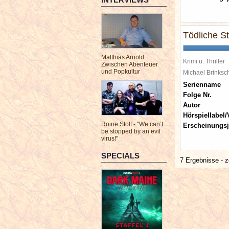
Tödliche Sti
Matthias Arnold:
Krimi u. Thriller
Zwischen Abenteuer
und Popkultur
Michael Brinks
Serienname
Folge Nr.
Autor
Hörspiellabel/
Roine Stolt - "We can’t
Erscheinungsj
be stopped by an evil
virus!"
SPECIALS
7 Ergebnisse - z