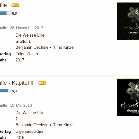
ille
HOT
8,8
chulte
26. November 2017
Die Weisse Lilie
Staffel 1
Benjamin Oechsle
Timo Kinzel
Verlag
FolgenReich
ahr
2017
lle - Kapitel II
HOT
9,3
chulte
10. Mai 2016
Die Weisse Lilie
2
Benjamin Oechsle
Timo Kinzel
Verlag
Eigenproduktion
ahr
2016