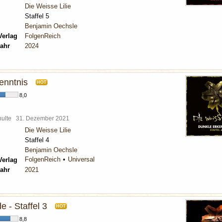
Die Weisse Lilie
Staffel 5
Benjamin Oechsle
Verlag
FolgenReich
ahr
2024
enntnis
HOT
8,0
chulte
31. Dezember 2021
Die Weisse Lilie
Staffel 4
Benjamin Oechsle
FolgenReich
Universal
Verlag
ahr
2021
 - Staffel 3
HOT
8,8