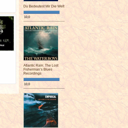
Du Bedeutest Mir Die Welt
10,0
¯¯¯¯¯¯¯¯¯¯¯¯¯¯¯¯¯¯¯¯¯¯¯¯
Atlantic Rain: The Lost
Fisherman’s Blues
Recordings
10,0
¯¯¯¯¯¯¯¯¯¯¯¯¯¯¯¯¯¯¯¯¯¯¯¯