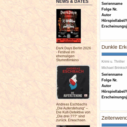
NEWS & DATES
Serienname
Folge Nr.
Autor
Hörspiellabel/
Erscheinungsj
Dunkle Erk
Dark Days Berlin 2026
- Festival im
ehemaligen
Stummfilmkino
Krimi u. Thriller
Michael Brinks
Serienname
Folge Nr.
Autor
Hörspiellabel/
Erscheinungsj
Andreas Eschbachs
„Die Auferstehung“ –
Die Kult-Detektive von
„Die drei ???“ sind
Zeitenwende
zurück. Erwachsen.