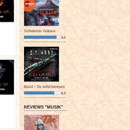
Schlafende Vulkane
9,0
¯¯¯¯¯¯¯¯¯¯¯¯¯¯¯¯¯¯¯¯¯¯¯¯
Blood – Du sollst bereuen
8,3
¯¯¯¯¯¯¯¯¯¯¯¯¯¯¯¯¯¯¯¯¯¯¯¯
REVIEWS "MUSIK"