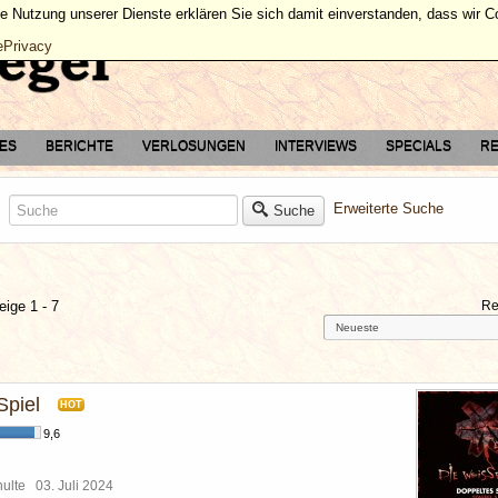
ie Nutzung unserer Dienste erklären Sie sich damit einverstanden, dass wir 
ePrivacy
TES
BERICHTE
VERLOSUNGEN
INTERVIEWS
SPECIALS
RE
Erweiterte Suche
Suche
eige 1 - 7
Re
Spiel
HOT
9,6
chulte
03. Juli 2024