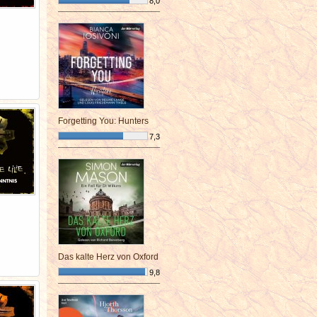
8,0
¯¯¯¯¯¯¯¯¯¯¯¯¯¯¯¯¯¯¯¯¯¯¯¯
Forgetting You: Hunters
7,3
¯¯¯¯¯¯¯¯¯¯¯¯¯¯¯¯¯¯¯¯¯¯¯¯
Das kalte Herz von Oxford
9,8
¯¯¯¯¯¯¯¯¯¯¯¯¯¯¯¯¯¯¯¯¯¯¯¯