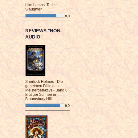
Like Lambs: To the
Slaughter
8,0
¯¯¯¯¯¯¯¯¯¯¯¯¯¯¯¯¯¯¯¯¯¯¯¯
REVIEWS "NON-
AUDIO"
Sherlock Holmes - Die
geheimen Fälle des
Meisterdetektivs - Band 6:
Blutiger Schnee in
Bloomsbury Hill
9,0
¯¯¯¯¯¯¯¯¯¯¯¯¯¯¯¯¯¯¯¯¯¯¯¯