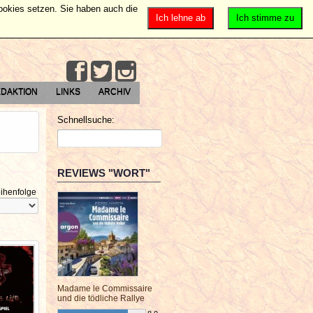
Cookies setzen. Sie haben auch die
Ich lehne ab
Ich stimme zu
DAKTION
LINKS
ARCHIV
Schnellsuche:
REVIEWS "WORT"
ihenfolge
Madame le Commissaire
und die tödliche Rallye