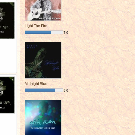
Light The Fire
7,0
¯¯¯¯¯¯¯¯¯¯¯¯¯¯¯¯¯¯¯¯¯¯¯¯
Midnight Blue
8,0
¯¯¯¯¯¯¯¯¯¯¯¯¯¯¯¯¯¯¯¯¯¯¯¯