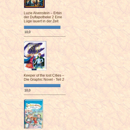
Luzie Alvenstein – Erbin
der Duftapotheke 2 Eine
Lüge lauert in der Zeit
10,0
¯¯¯¯¯¯¯¯¯¯¯¯¯¯¯¯¯¯¯¯¯¯¯¯
Keeper of the lost Cities –
Die Graphic Novel - Teil 2
10,0
¯¯¯¯¯¯¯¯¯¯¯¯¯¯¯¯¯¯¯¯¯¯¯¯