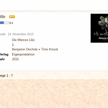
lle
HOT
8,4
chulte
19. November 2015
Die Weisse Lilie
1
Benjamin Oechsle
Timo Kinzel
Verlag
Eigenproduktion
ahr
2015
eige 1 - 7