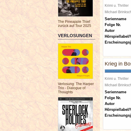
Krimi u. Thriller
Michael Brinks
Serienname
The Pineapple Thief
Folge Nr.
zurück auf Tour 2025
Autor
VERLOSUNGEN
Hörspiellabel/
Erscheinungsj
Krieg in Bo
Krimi u. Thriller
Verlosung: The Harper
Michael Brinks
Trio - Dialogue of
Serienname
Thoughts
Folge Nr.
Autor
Hörspiellabel/
Erscheinungsj