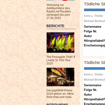
Tödliche St
Verlosung zur
Jubiläumstour des
RadioLiveTheaters
verlängert bis zum
Krimi u. Thriller
17.05.2023
Michael Brinks
BERICHTE
Serienname
Folge Nr.
Autor
Hörspiellabel/
Erscheinungsj
The Pineapple Thief: It
Leads To This Tour
Tödliche Sti
2025
Krimi u. Thriller
Michael Brinks
Serienname
Folge Nr.
Die popNRW-Preise
2024 gehen an: Mina
Autor
Rich-man und maïa
Hörspiellabel/
Erscheinungsj
INTERVIEWS