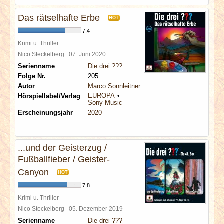
Das rätselhafte Erbe
HOT
7,4
Krimi u. Thriller
Nico Steckelberg
07. Juni 2020
Serienname
Die drei ???
Folge Nr.
205
Autor
Marco Sonnleitner
EUROPA
Hörspiellabel/Verlag
Sony Music
Erscheinungsjahr
2020
...und der Geisterzug /
Fußballfieber / Geister-
Canyon
HOT
7,8
Krimi u. Thriller
Nico Steckelberg
05. Dezember 2019
Serienname
Die drei ???