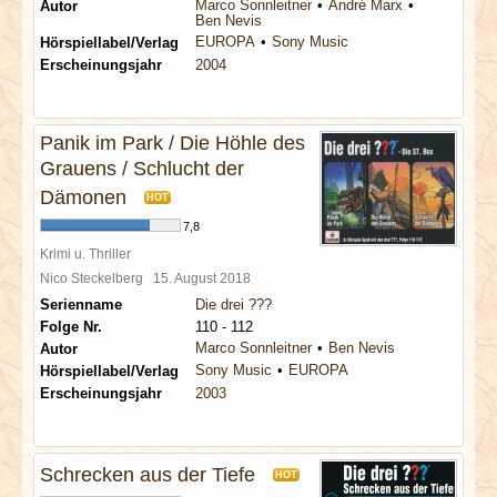
Marco Sonnleitner
André Marx
Autor
Ben Nevis
EUROPA
Sony Music
Hörspiellabel/Verlag
Erscheinungsjahr
2004
Panik im Park / Die Höhle des
Grauens / Schlucht der
Dämonen
HOT
7,8
Krimi u. Thriller
Nico Steckelberg
15. August 2018
Serienname
Die drei ???
Folge Nr.
110 - 112
Marco Sonnleitner
Ben Nevis
Autor
Sony Music
EUROPA
Hörspiellabel/Verlag
Erscheinungsjahr
2003
Schrecken aus der Tiefe
HOT