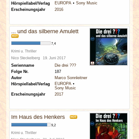
EUROPA
Sony Music
Hörspiellabel/Verlag
Erscheinungsjahr
2016
... und das silberne Amulett
HOT
7,4
Krimi u. Thriller
Nico Steckelberg
19. Juni 2017
Serienname
Die drei ???
Folge Nr.
187
Autor
Marco Sonnleitner
EUROPA
Hörspiellabel/Verlag
Sony Music
Erscheinungsjahr
2017
Im Haus des Henkers
HOT
9,2
Krimi u. Thriller