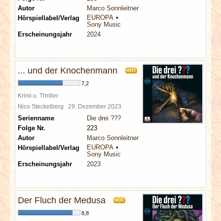
Autor
Marco Sonnleitner
EUROPA
Hörspiellabel/Verlag
Sony Music
Erscheinungsjahr
2024
... und der Knochenmann
HOT
7,2
Krimi u. Thriller
Nico Steckelberg
29. Dezember 2023
Serienname
Die drei ???
Folge Nr.
223
Autor
Marco Sonnleitner
EUROPA
Hörspiellabel/Verlag
Sony Music
Erscheinungsjahr
2023
Der Fluch der Medusa
HOT
8,8