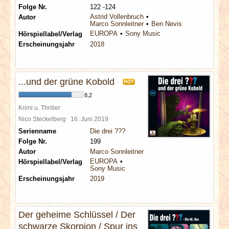
Folge Nr.
122 -124
Astrid Vollenbruch
Autor
Marco Sonnleitner
Ben Nevis
EUROPA
Sony Music
Hörspiellabel/Verlag
Erscheinungsjahr
2018
...und der grüne Kobold
HOT
8,2
Krimi u. Thriller
Nico Steckelberg
16. Juni 2019
Serienname
Die drei ???
Folge Nr.
199
Autor
Marco Sonnleitner
EUROPA
Hörspiellabel/Verlag
Sony Music
Erscheinungsjahr
2019
Der geheime Schlüssel / Der
schwarze Skorpion / Spur ins