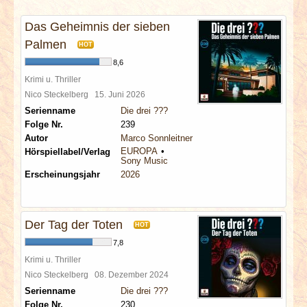
INTERVIEWS
Das Geheimnis der sieben
SPECIALS
Palmen
HOT
8,6
REDAKTION
Krimi u. Thriller
Nico Steckelberg
15. Juni 2026
Serienname
Die drei ???
LINKS
Folge Nr.
239
Autor
Marco Sonnleitner
ARCHIV
EUROPA
Hörspiellabel/Verlag
Sony Music
Erscheinungsjahr
2026
Der Tag der Toten
HOT
7,8
Krimi u. Thriller
Nico Steckelberg
08. Dezember 2024
Serienname
Die drei ???
Folge Nr.
230