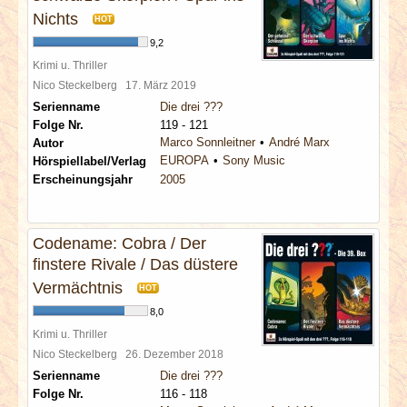
Nichts
HOT
9,2
Krimi u. Thriller
Nico Steckelberg
17. März 2019
Serienname
Die drei ???
Folge Nr.
119 - 121
Marco Sonnleitner
André Marx
Autor
EUROPA
Sony Music
Hörspiellabel/Verlag
Erscheinungsjahr
2005
Codename: Cobra / Der
finstere Rivale / Das düstere
Vermächtnis
HOT
8,0
Krimi u. Thriller
Nico Steckelberg
26. Dezember 2018
Serienname
Die drei ???
Folge Nr.
116 - 118